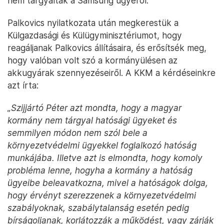
nem tárgyaltak a Samsung ügyéről.
Palkovics nyilatkozata után megkerestük a
Külgazdasági és Külügyminisztériumot, hogy
reagáljanak Palkovics állításaira, és erősítsék meg,
hogy valóban volt szó a kormányülésen az
akkugyárak szennyezéseiről. A KKM a kérdéseinkre
azt írta:
„Szijjártó Péter azt mondta, hogy a magyar
kormány nem tárgyal hatósági ügyeket és
semmilyen módon nem szól bele a
környezetvédelmi ügyekkel foglalkozó hatóság
munkájába. Illetve azt is elmondta, hogy komoly
probléma lenne, hogyha a kormány a hatóság
ügyeibe beleavatkozna, mivel a hatóságok dolga,
hogy érvényt szerezzenek a környezetvédelmi
szabályoknak, szabálytalanság esetén pedig
bírságoljanak, korlátozzák a működést, vagy zárják