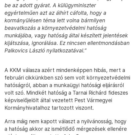
be az adott gyárat. A külügyminiszter
egyértelműen azt az álhírt cáfolta, hogy a
kormányülésen téma lett volna bármilyen
beavatkozás a környezetvédelmi hatóság
munkájába, vagy hatóság által készített jelentések
kijátszása, ignorálása. Ez nincsen ellentmondásban
Palkovics László nyilatkozatával.”
A KKM válasza azért mindenképpen hibás, mert a
februári cikkünkben szó sem volt környezetvédelmi
hatóságról, abban a munkaügyi hatósági eljárásról
volt szó. Mindkét hatóság a Tarnai Richárd fideszes
képviselőjelölt által vezetett Pest Vármegyei
Kormányhivatalhoz tartozott viszont.
Arra máig nem kapott választ a nyilvánosság, hogy
a hatóság akkor az ismétlődő mérgezések ellenére