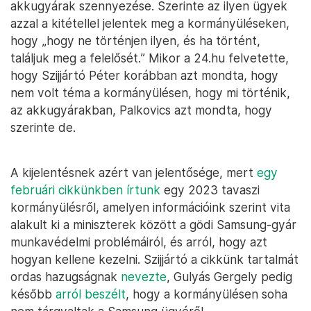
akkugyárak szennyezése. Szerinte az ilyen ügyek
azzal a kitétellel jelentek meg a kormányüléseken,
hogy „hogy ne történjen ilyen, és ha történt,
találjuk meg a felelősét.” Mikor a 24.hu felvetette,
hogy Szijjártó Péter korábban azt mondta, hogy
nem volt téma a kormányülésen, hogy mi történik,
az akkugyárakban, Palkovics azt mondta, hogy
szerinte de.
A kijelentésnek azért van jelentősége, mert
egy
februári cikkünkben írtunk
egy 2023 tavaszi
kormányülésről, amelyen információink szerint vita
alakult ki a miniszterek között a gödi Samsung-gyár
munkavédelmi problémáiról, és arról, hogy azt
hogyan kellene kezelni. Szijjártó a cikkünk tartalmát
ordas hazugságnak
nevezte
, Gulyás Gergely pedig
később
arról beszélt
, hogy a kormányülésen soha