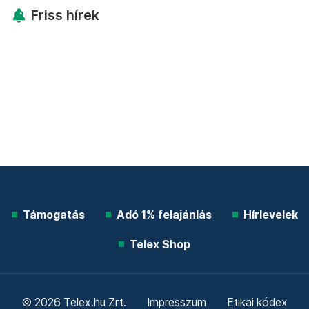
Friss hírek
Támogatás
Adó 1% felajánlás
Hírlevelek
Telex Shop
© 2026 Telex.hu Zrt.
Impresszum
Etikai kódex