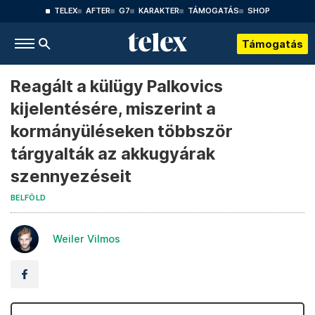
TELEX
AFTER
G7
KARAKTER
TÁMOGATÁS
SHOP
Támogatás
Reagált a külügy Palkovics
kijelentésére, miszerint a
kormányüléseken többször
tárgyalták az akkugyárak
szennyezéseit
BELFÖLD
Weiler Vilmos