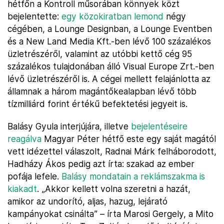
hétfőn a Kontroll műsorában könnyek közt
bejelentette:
egy közokiratban lemond
négy
cégében, a Lounge Designban, a Lounge Eventben
és a New Land Media Kft.-ben lévő 100 százalékos
üzletrészéről, valamint az utóbbi kettő cég 95
százalékos tulajdonában álló Visual Europe Zrt.-ben
lévő üzletrészéről is. A cégei mellett felajánlotta az
államnak a három magántőkealapban lévő több
tízmilliárd forint értékű befektetési jegyeit is.
Balásy Gyula interjújára, illetve
bejelentéseire
reagálva
Magyar Péter hétfő este egy saját magától
vett idézettel válaszolt, Radnai Márk felháborodott,
Hadházy Ákos pedig azt írta: szakad az ember
pofája lefele.
Balásy mondatain a reklámszakma is
kiakadt
. „Akkor kellett volna szeretni a hazát,
amikor az undorító, aljas, hazug, lejárató
kampányokat csinálta” – írta Marosi Gergely, a Mito