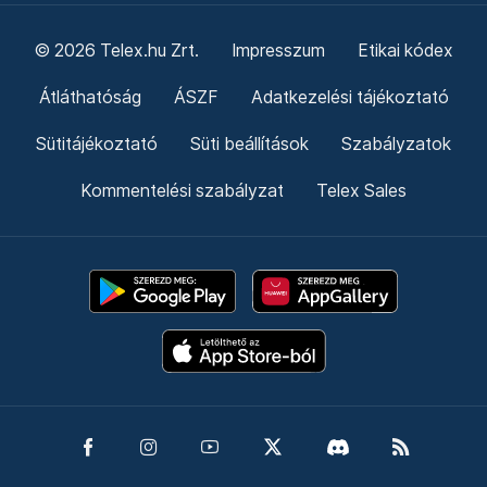
© 2026 Telex.hu Zrt.
Impresszum
Etikai kódex
Átláthatóság
ÁSZF
Adatkezelési tájékoztató
Sütitájékoztató
Süti beállítások
Szabályzatok
Kommentelési szabályzat
Telex Sales