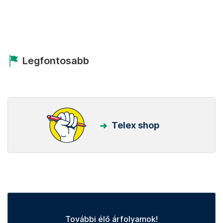
Legfontosabb
Telex shop
További élő árfolyamok!