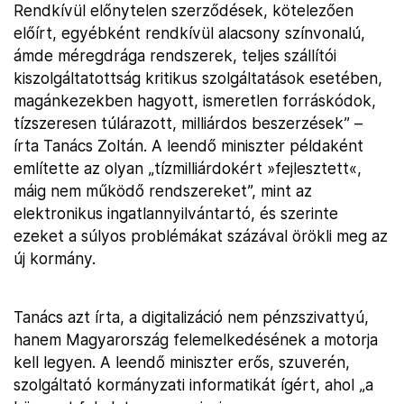
Rendkívül előnytelen szerződések, kötelezően
előírt, egyébként rendkívül alacsony színvonalú,
ámde méregdrága rendszerek, teljes szállítói
kiszolgáltatottság kritikus szolgáltatások esetében,
magánkezekben hagyott, ismeretlen forráskódok,
tízszeresen túlárazott, milliárdos beszerzések” –
írta Tanács Zoltán. A leendő miniszter példaként
említette az olyan „tízmilliárdokért »fejlesztett«,
máig nem működő rendszereket”, mint az
elektronikus ingatlannyilvántartó, és szerinte
ezeket a súlyos problémákat százával örökli meg az
új kormány.
Tanács azt írta, a digitalizáció nem pénzszivattyú,
hanem Magyarország felemelkedésének a motorja
kell legyen. A leendő miniszter erős, szuverén,
szolgáltató kormányzati informatikát ígért, ahol „a