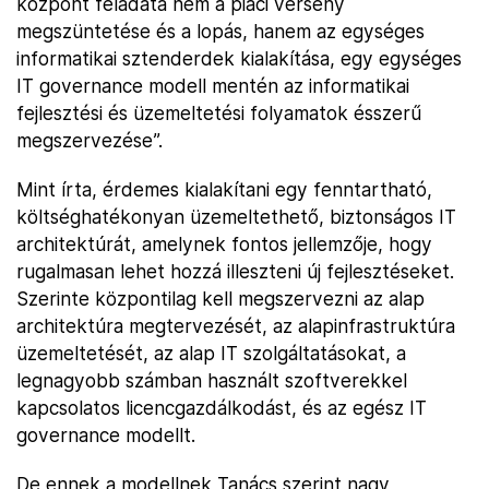
központ feladata nem a piaci verseny
megszüntetése és a lopás, hanem az egységes
informatikai sztenderdek kialakítása, egy egységes
IT governance modell mentén az informatikai
fejlesztési és üzemeltetési folyamatok ésszerű
megszervezése”.
Mint írta, érdemes kialakítani egy fenntartható,
költséghatékonyan üzemeltethető, biztonságos IT
architektúrát, amelynek fontos jellemzője, hogy
rugalmasan lehet hozzá illeszteni új fejlesztéseket.
Szerinte központilag kell megszervezni az alap
architektúra megtervezését, az alapinfrastruktúra
üzemeltetését, az alap IT szolgáltatásokat, a
legnagyobb számban használt szoftverekkel
kapcsolatos licencgazdálkodást, és az egész IT
governance modellt.
De ennek a modellnek Tanács szerint nagy