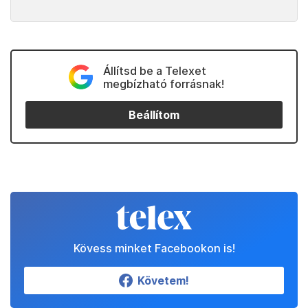
Állítsd be a Telexet
megbízható forrásnak!
Beállítom
Kövess minket Facebookon is!
Követem!