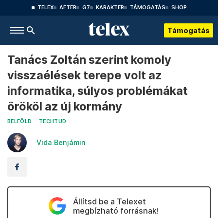
TELEX
AFTER
G7
KARAKTER
TÁMOGATÁS
SHOP
Támogatás
Tanács Zoltán szerint komoly
visszaélések terepe volt az
informatika, súlyos problémákat
örököl az új kormány
BELFÖLD
TECHTUD
Vida Benjámin
Állítsd be a Telexet
megbízható forrásnak!