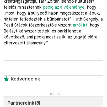
kreatívigazgatója. Tarr Zoltán leendő kultúráért
felelős miniszternek
pedig az a véleménye
, hogy
„most, hogy a süllyedő hajón megcsúszott a lábuk,
hirtelen felfedezték a bűnbánatot”. Huth Gergely, a
Pesti Srácok főszerkesztője viszont
arról írt
, hogy
Balásyt kényszerítették, és bárki lehet a
következő, ami pedig most zajlik, az „egy jó előre
eltervezett államcsíny”.
Kedvenceink
Partnereinktől