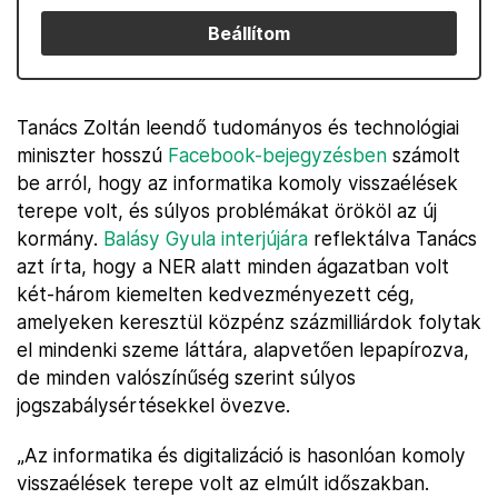
Beállítom
Tanács Zoltán leendő tudományos és technológiai
miniszter hosszú
Facebook-bejegyzésben
számolt
be arról, hogy az informatika komoly visszaélések
terepe volt, és súlyos problémákat örököl az új
kormány.
Balásy Gyula interjújára
reflektálva Tanács
azt írta, hogy a NER alatt minden ágazatban volt
két-három kiemelten kedvezményezett cég,
amelyeken keresztül közpénz százmilliárdok folytak
el mindenki szeme láttára, alapvetően lepapírozva,
de minden valószínűség szerint súlyos
jogszabálysértésekkel övezve.
„Az informatika és digitalizáció is hasonlóan komoly
visszaélések terepe volt az elmúlt időszakban.