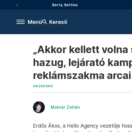
Berta, Bettina
Menü
Kereső
„Akkor kellett volna 
hazug, lejárató kam
reklámszakma arcai 
GAZDASÁG
Molnár Zoltán
Erdős Ákos, a Hello Agency vezetője hos