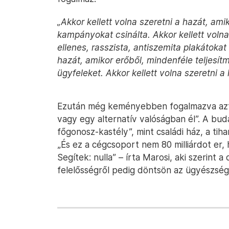
„Akkor kellett volna szeretni a hazát, amik
kampányokat csinálta. Akkor kellett volna
ellenes, rasszista, antiszemita plakátokat 
hazát, amikor erőből, mindenféle teljesítm
ügyfeleket. Akkor kellett volna szeretni a 
Ezután még keményebben fogalmazva azt í
vagy egy alternatív valóságban él”. A bu
főgonosz-kastély”, mint családi ház, a tih
„És ez a cégcsoport nem 80 milliárdot er,
Segítek: nulla” – írta Marosi, aki szerint a
felelősségről pedig döntsön az ügyészség 