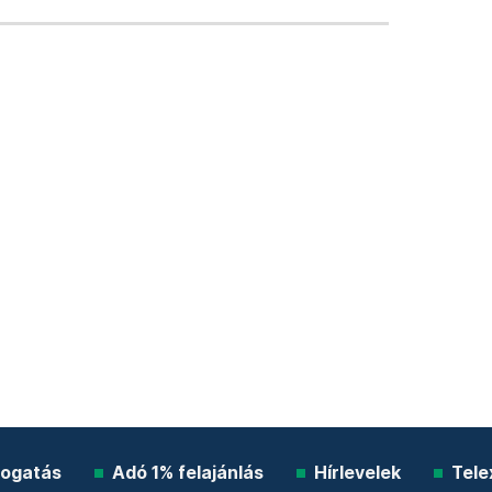
ogatás
Adó 1% felajánlás
Hírlevelek
Tele