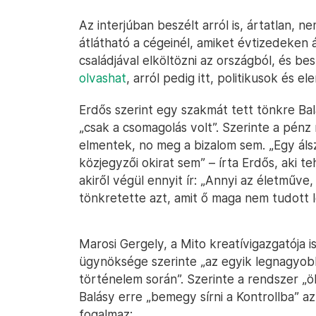
Az interjúban beszélt arról is, ártatlan, 
átlátható a cégeinél, amiket évtizedeken 
családjával elköltözni az országból, és bes
olvashat
, arról pedig itt, politikusok és e
Erdős szerint egy szakmát tett tönkre Bal
„csak a csomagolás volt”. Szerinte a pénz 
elmentek, no meg a bizalom sem. „Egy ál
közjegyzői okirat sem” – írta Erdős, aki 
akiről végül ennyit ír: „Annyi az életműv
tönkretette azt, amit ő maga nem tudott l
Marosi Gergely, a Mito kreatívigazgatója
ügynöksége szerinte „az egyik legnagyob
történelem során”. Szerinte a rendszer „ö
Balásy erre „bemegy sírni a Kontrollba” azz
fogalmaz: