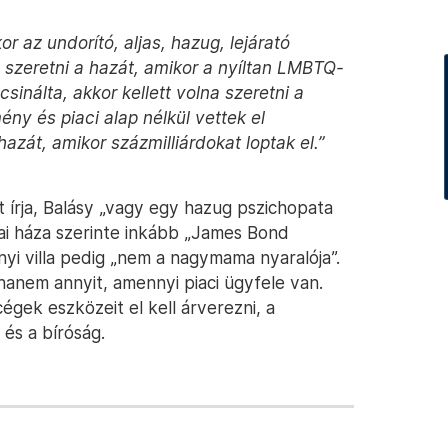
or az undorító, aljas, hazug, lejárató
 szeretni a hazát, amikor a nyíltan LMBTQ-
csinálta, akkor kellett volna szeretni a
ény és piaci alap nélkül vettek el
hazát, amikor százmilliárdokat loptak el.”
rja, Balásy „vagy egy hazug pszichopata
dai háza szerinte inkább „James Bond
anyi villa pedig „nem a nagymama nyaralója”.
 hanem annyit, amennyi piaci ügyfele van.
 cégek eszközeit el kell árverezni, a
és a bíróság.