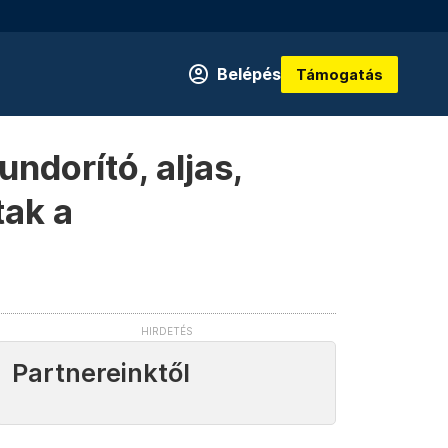
Belépés
Támogatás
undorító, aljas,
tak a
Partnereinktől