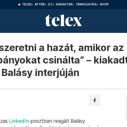
TELEX
AFTER
G7
KARAKTER
TÁMOGATÁS
SHOP
szeretni a hazát, amikor az 
pányokat csinálta” – kiakad
Balásy interjúján
szas
LinkedIn
-posztban reagált Balásy