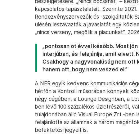
beszélgetésére. „Nincs bocsánat” – kezdt
kapcsolatos tapasztalatait. Szerinte 2021
Rendezvényszervezők és -szolgáltatók S
ülésén leszavazták a javaslatát egy közle
„nincs verseny, megölik a piacunkat”. 202
„pontosan öt évvel később. Most jön
interjúban, és felajánlja, amit elvet
Csakhogy a nagyvonalúság nem ott k
hanem ott, hogy nem veszed el.”
A NER egyik kedvenc kommunikációs cégc
hétfőn a Kontroll műsorában könnyek köz
négy cégében, a Lounge Designban, a Lo
ben lévő 100 százalékos üzletrészéről, va
tulajdonában álló Visual Europe Zrt.-ben lé
felajánlotta az államnak a három magántők
befektetési jegyeit is.