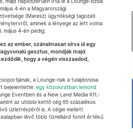
e, majd naplószerűen írta le a Lounge-dzsal
. május 4-én a Magyarországi
zövetsége (Maresz) ügynökségi tagozati
ménytervről, aminek a lényege az lett volna:
6. május 4-én pedig:
 ez az ember, szánalmasan sírva ül egy
t. Nagyvonalú gesztus, mondják majd.
ezdődik, hogy a végén visszaadod,
soportjának, a Lounge-nak a tulajdonosa
t bejelentette:
egy közokiratban lemond
unge Eventben és a New Land Media Kft.-
lamint az utóbbi kettő cég 95 százalékos
vő üzletrészéről is. A cégei mellett
ealapban lévő több tízmilliárd forint értékű