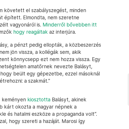
nem követett el szabályszegést, minden
át épített. Elmondta, nem szeretne
zélt vagyonáról is.
Minderről bővebben itt
lemzők
hogy reagáltak
az interjúra.
ásy, a pénzt pedig ellopták, a közbeszerzés
nem jön vissza, a kollégák sem, akik
szent könnycsepp ezt nem hozza vissza. Egy
tehetségtelen amatőrnek nevezte Balásyt,
e, hogy beült egy gépezetbe, ezzel másoknál
étrehozni: a szakmát.”
 is keményen
kiosztotta
Balásyt, akinek
b kárt okozta a magyar népnek a
kle és hatalmi eszköze a propaganda volt”.
al, hogy szereti a hazáját. Marosi így