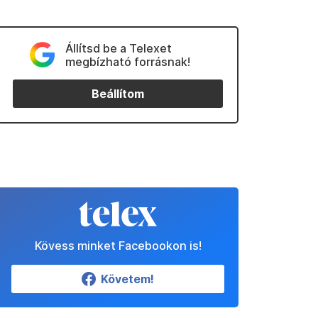
Állítsd be a Telexet
megbízható forrásnak!
Beállítom
Kövess minket Facebookon is!
Követem!