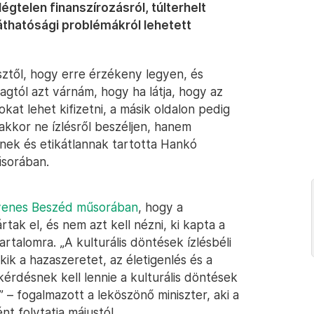
gtelen finanszírozásról, túlterhelt
láthatósági problémákról lehetett
ztől, hogy erre érzékeny legyen, és
gtól azt várnám, hogy ha látja, hogy az
at lehet kifizetni, a másik oldalon pedig
kkor ne ízlésről beszéljen, hanem
ennek és etikátlannak tartotta Hankó
űsorában.
gyenes Beszéd műsorában
, hogy a
tak el, és nem azt kell nézni, ki kapta a
artalomra. „A kulturális döntések ízlésbéli
ik a hazaszeretet, az életigenlés és a
érdésnek kell lennie a kulturális döntések
” – fogalmazott a leköszönő miniszter, aki a
nt folytatja májustól.