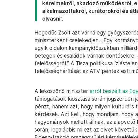
kérelmekről, akadozó működésről, elé
alkalmazottakról, kurátorokról és át
olvasni”.
Hegedűs Zsolt azt várná egy gyógyszerés
miniszterként cselekedjen. „Egy kormányta
egyik oldalon kampányidőszakban milliárdok
betegek és családok várnak döntésekre, a
felelősségről.” A Tisza politikusa ízléstel
felelősséghárítását az ATV péntek esti m
A leköszönő miniszter
arról beszélt az E
támogatások kiosztása során jogszerűen jár
pénzt, hanem azt, hogy milyen kulturális t
kérdések. Azt kell, hogy mondjam, hogy ak
hagyományok mellett állnak, az alapvető k
során, legalábbis mi ezt az elvet követtük
Fidesz-frakció országgyűlési képviselőjeké