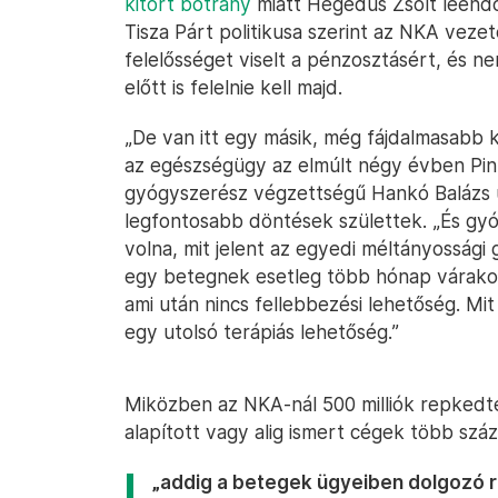
kitört botrány
miatt Hegedűs Zsolt leend
Tisza Párt politikusa szerint az NKA veze
felelősséget viselt a pénzosztásért, és nem
előtt is felelnie kell majd.
„De van itt egy másik, még fájdalmasabb 
az egészségügy az elmúlt négy évben Pint
gyógyszerész végzettségű Hankó Balázs u
legfontosabb döntések születtek. „És gy
volna, mit jelent az egyedi méltányossági
egy betegnek esetleg több hónap várakozá
ami után nincs fellebbezési lehetőség. M
egy utolsó terápiás lehetőség.”
Miközben az NKA-nál 500 milliók repkedtek
alapított vagy alig ismert cégek több szá
„addig a betegek ügyeiben dolgozó