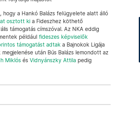
 hogy a Hankó Balázs felügyelete alatt álló
at osztott ki
a Fideszhez köthető
ális támogatás címszóval. Az NKA eddig
k mentek például
fideszes képviselők
forintos támogatást adtak
a Bajnokok Ligája
k megjelenése után Bús Balázs lemondott az
h Miklós
és
Vidnyánszky Attila
pedig