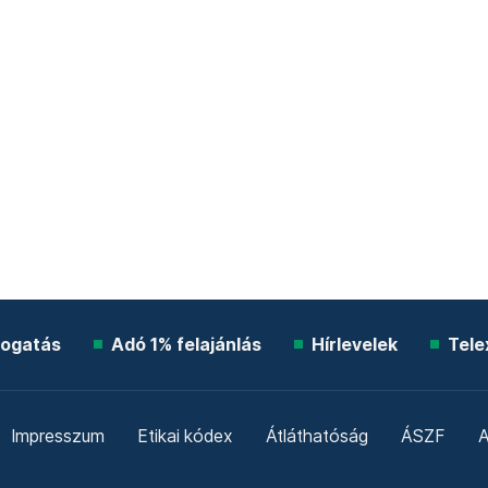
ogatás
Adó 1% felajánlás
Hírlevelek
Tele
Impresszum
Etikai kódex
Átláthatóság
ÁSZF
A
Süti beállítások
Szabályzatok
Kommentelési szabály