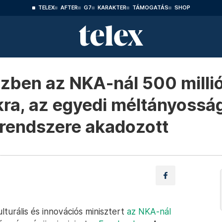
TELEX
AFTER
G7
KARAKTER
TÁMOGATÁS
SHOP
zben az NKA-nál 500 milli
kra, az egyedi méltányosság
rendszere akadozott
turális és innovációs minisztert
az NKA-nál