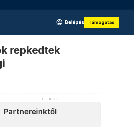
Belépés
Támogatás
ók repkedtek
i
Partnereinktől