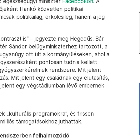
ő egészségügyi miniszter
Facebookon
. A
tőjeként Hankó közvetlen politikai
csak politikailag, erkölcsileg, hanem a jog
kontraszt is” – jegyezte meg Hegedűs. Bár
ér Sándor belügyminiszterhez tartozott, a
gyanúgy ott ült a kormányüléseken, ahol a
ógyszerészként pontosan tudnia kellett
 gyógyszerkérelmek rendszere. Mit jelent
s. Mit jelent egy családnak egy elutasítás,
it jelent egy végstádiumban lévő embernek
 „kulturális programokra”, és frissen
zmilliós támogatásokhoz juthattak,
 rendszerben felhalmozódó