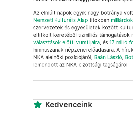
Az elmúlt napok egyik nagy botránya volt,
Nemzeti Kulturális Alap
titokban
milliárdok
szervezetek és egyesületek között kultur
eltitkolt keretéből tízmilliós támogatáso
választások előtti vurstlijaira
, és
17 millió 
himnuszának népzenei előadására. A híre
NKA alelnöki pozíciójáról,
Baán László
,
Bot
lemondott az NKA bizottsági tagságáról.
Kedvenceink