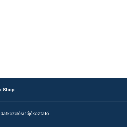
x Shop
datkezelési tájékoztató
zat
Telex Sales