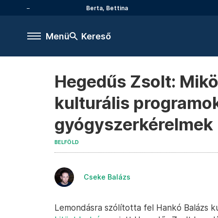
Berta, Bettina
Menü
Kereső
Hegedűs Zsolt: Mikö
kulturális programo
gyógyszerkérelmek 
BELFÖLD
Cseke Balázs
Lemondásra szólította fel Hankó Balázs kul