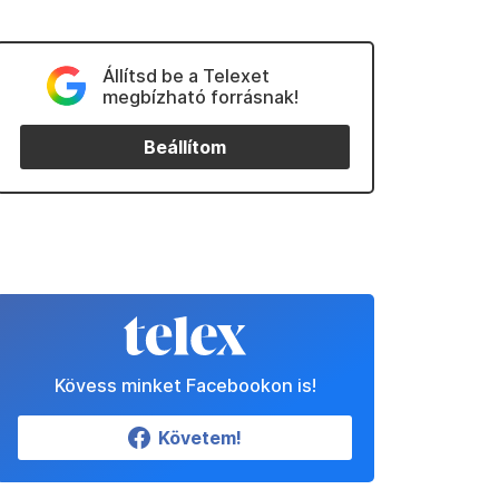
Állítsd be a Telexet
megbízható forrásnak!
Beállítom
Kövess minket Facebookon is!
Követem!