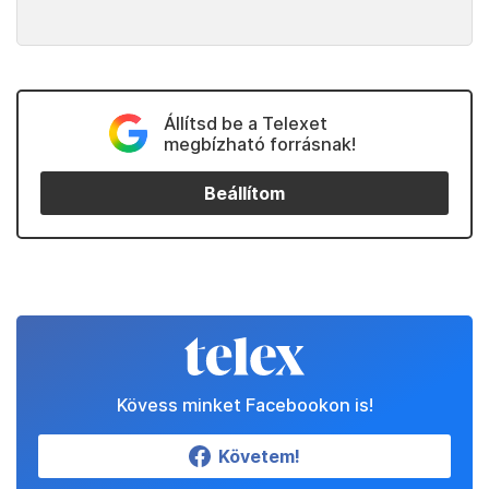
Állítsd be a Telexet
megbízható forrásnak!
Beállítom
Kövess minket Facebookon is!
Követem!