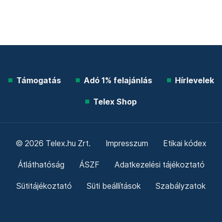
Támogatás
Adó 1% felajánlás
Hírlevelek
Telex Shop
© 2026 Telex.hu Zrt.
Impresszum
Etikai kódex
Átláthatóság
ÁSZF
Adatkezelési tájékoztató
Sütitájékoztató
Süti beállítások
Szabályzatok
Kommentelési szabályzat
Telex Sales