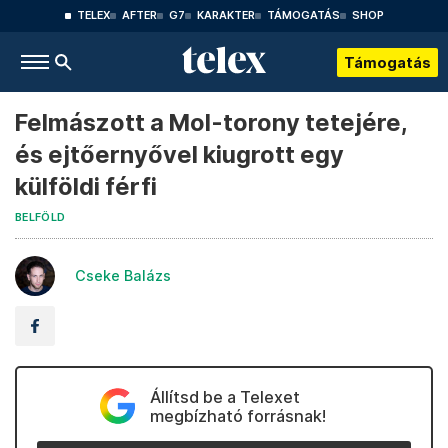
TELEX
AFTER
G7
KARAKTER
TÁMOGATÁS
SHOP
Támogatás
Felmászott a Mol-torony tetejére,
és ejtőernyővel kiugrott egy
külföldi férfi
BELFÖLD
Cseke Balázs
Állítsd be a Telexet
megbízható forrásnak!