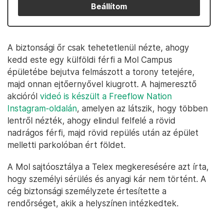
Beállítom
A biztonsági őr csak tehetetlenül nézte, ahogy
kedd este egy külföldi férfi a Mol Campus
épületébe bejutva felmászott a torony tetejére,
majd onnan ejtőernyővel kiugrott. A hajmeresztő
akcióról
videó is készült a Freeflow Nation
Instagram-oldalán
, amelyen az látszik, hogy többen
lentről nézték, ahogy elindul felfelé a rövid
nadrágos férfi, majd rövid repülés után az épület
melletti parkolóban ért földet.
A Mol sajtóosztálya a Telex megkeresésére azt írta,
hogy személyi sérülés és anyagi kár nem történt. A
cég biztonsági személyzete értesítette a
rendőrséget, akik a helyszínen intézkedtek.