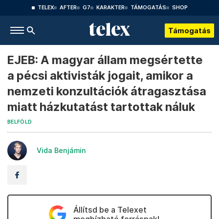
TELEX
AFTER
G7
KARAKTER
TÁMOGATÁS
SHOP
Támogatás
EJEB: A magyar állam megsértette
a pécsi aktivisták jogait, amikor a
nemzeti konzultációk átragasztása
miatt házkutatást tartottak náluk
BELFÖLD
Vida Benjámin
Állítsd be a Telexet