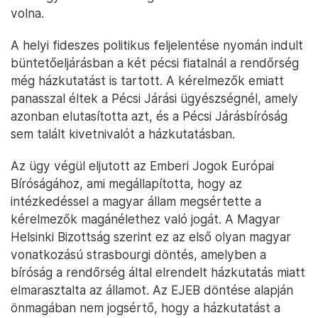
volna.
A helyi fideszes politikus feljelentése nyomán indult
büntetőeljárásban a két pécsi fiatalnál a rendőrség
még házkutatást is tartott. A kérelmezők emiatt
panasszal éltek a Pécsi Járási ügyészségnél, amely
azonban elutasította azt, és a Pécsi Járásbíróság
sem talált kivetnivalót a házkutatásban.
Az ügy végül eljutott az Emberi Jogok Európai
Bíróságához, ami megállapította, hogy az
intézkedéssel a magyar állam megsértette a
kérelmezők magánélethez való jogát. A Magyar
Helsinki Bizottság szerint ez az első olyan magyar
vonatkozású strasbourgi döntés, amelyben a
bíróság a rendőrség által elrendelt házkutatás miatt
elmarasztalta az államot. Az EJEB döntése alapján
önmagában nem jogsértő, hogy a házkutatást a