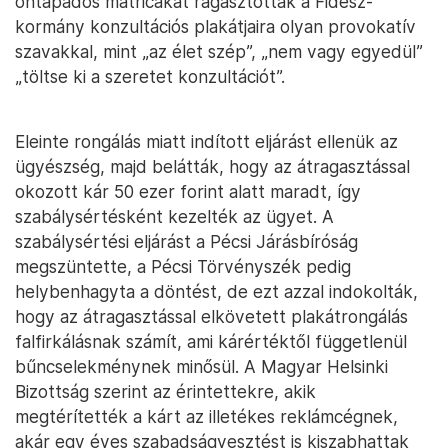
öntapadós matricákat ragasztottak a Fidesz-
kormány konzultációs plakátjaira olyan provokatív
szavakkal, mint „az élet szép”, „nem vagy egyedül”
„töltse ki a szeretet konzultációt”.
Eleinte rongálás miatt indított eljárást ellenük az
ügyészség, majd belátták, hogy az átragasztással
okozott kár 50 ezer forint alatt maradt, így
szabálysértésként kezelték az ügyet. A
szabálysértési eljárást a Pécsi Járásbíróság
megszüntette, a Pécsi Törvényszék pedig
helybenhagyta a döntést, de ezt azzal indokolták,
hogy az átragasztással elkövetett plakátrongálás
falfirkálásnak számít, ami kárértéktől függetlenül
bűncselekménynek minősül. A Magyar Helsinki
Bizottság szerint az érintettekre, akik
megtérítették a kárt az illetékes reklámcégnek,
akár egy éves szabadságvesztést is kiszabhattak