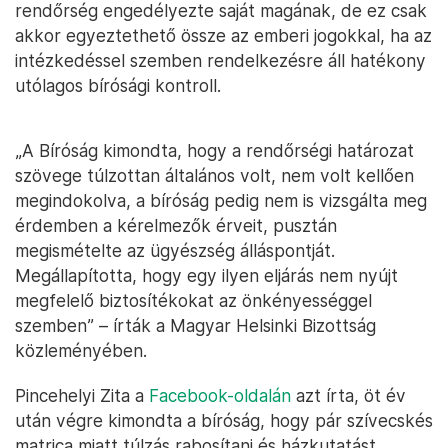
rendőrség engedélyezte saját magának, de ez csak
akkor egyeztethető össze az emberi jogokkal, ha az
intézkedéssel szemben rendelkezésre áll hatékony
utólagos bírósági kontroll.
„A Bíróság kimondta, hogy a rendőrségi határozat
szövege túlzottan általános volt, nem volt kellően
megindokolva, a bíróság pedig nem is vizsgálta meg
érdemben a kérelmezők érveit, pusztán
megismételte az ügyészség álláspontját.
Megállapította, hogy egy ilyen eljárás nem nyújt
megfelelő biztosítékokat az önkényességgel
szemben” – írták a Magyar Helsinki Bizottság
közleményében.
Pincehelyi Zita a
Facebook-oldalán
azt írta, öt év
után végre kimondta a bíróság, hogy pár szívecskés
matrica miatt túlzás rabosítani és házkutatást