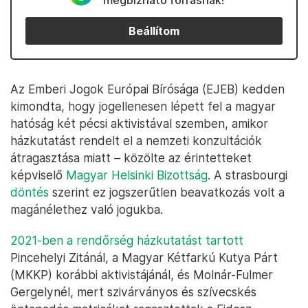
megbízható forrásnak!
Beállítom
Az Emberi Jogok Európai Bírósága (EJEB) kedden
kimondta, hogy jogellenesen lépett fel a magyar
hatóság két pécsi aktivistával szemben, amikor
házkutatást rendelt el a nemzeti konzultációk
átragasztása miatt – közölte az érintetteket
képviselő
Magyar Helsinki Bizottság
. A strasbourgi
döntés
szerint ez jogszerűtlen beavatkozás volt a
magánélethez való jogukba.
2021-ben a rendőrség házkutatást tartott
Pincehelyi Zitánál, a Magyar Kétfarkú Kutya Párt
(MKKP) korábbi aktivistájánál, és Molnár-Fulmer
Gergelynél, mert szivárványos és szívecskés