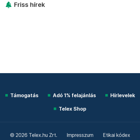
Friss hírek
Támogatás
Adó 1% felajánlás
Hírlevelek
Telex Shop
© 2026 Telex.hu Zrt.
Impresszum
Etikai kódex