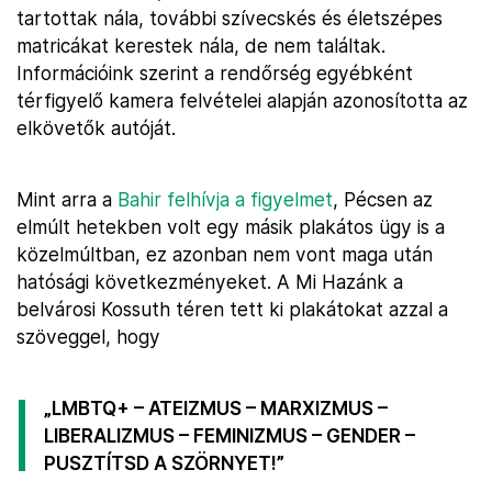
tartottak nála, további szívecskés és életszépes
matricákat kerestek nála, de nem találtak.
Információink szerint a rendőrség egyébként
térfigyelő kamera felvételei alapján azonosította az
elkövetők autóját.
Mint arra a
Bahir felhívja a figyelmet
, Pécsen az
elmúlt hetekben volt egy másik plakátos ügy is a
közelmúltban, ez azonban nem vont maga után
hatósági következményeket. A Mi Hazánk a
belvárosi Kossuth téren tett ki plakátokat azzal a
szöveggel, hogy
„LMBTQ+ – ATEIZMUS – MARXIZMUS –
LIBERALIZMUS – FEMINIZMUS – GENDER –
PUSZTÍTSD A SZÖRNYET!”