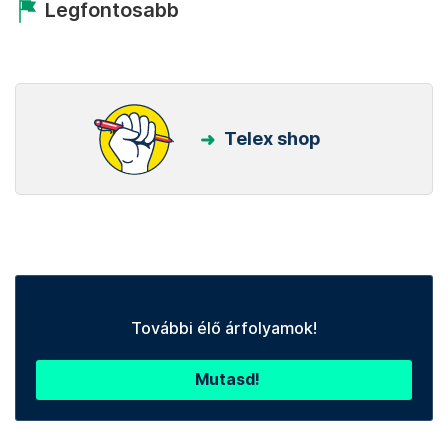
Legfontosabb
Telex shop
További élő árfolyamok!
Mutasd!