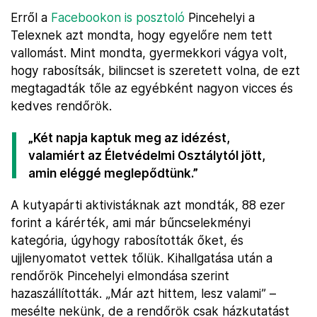
Erről a
Facebookon is posztoló
Pincehelyi a
Telexnek azt mondta, hogy egyelőre nem tett
vallomást. Mint mondta, gyermekkori vágya volt,
hogy rabosítsák, bilincset is szeretett volna, de ezt
megtagadták tőle az egyébként nagyon vicces és
kedves rendőrök.
„Két napja kaptuk meg az idézést,
valamiért az Életvédelmi Osztálytól jött,
amin eléggé meglepődtünk.”
A kutyapárti aktivistáknak azt mondták, 88 ezer
forint a kárérték, ami már bűncselekményi
kategória, úgyhogy rabosították őket, és
ujjlenyomatot vettek tőlük. Kihallgatása után a
rendőrök Pincehelyi elmondása szerint
hazaszállították. „Már azt hittem, lesz valami” –
mesélte nekünk, de a rendőrök csak házkutatást