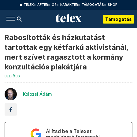
TELEX
AFTER
G7
KARAKTER
TÁMOGATÁS
SHOP
Támogatás
Rabosították és házkutatást
tartottak egy kétfarkú aktivistánál,
mert szívet ragasztott a kormány
konzultációs plakátjára
BELFÖLD
Kolozsi Ádám
Állítsd be a Telexet