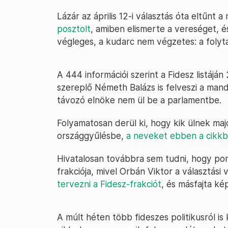
Lázár az április 12-i választás óta eltűnt a
posztolt
, amiben elismerte a vereséget, és
végleges, a kudarc nem végzetes: a folyta
A 444 információi szerint a Fidesz listájá
szereplő Németh Balázs is felveszi a man
távozó elnöke nem ül be a parlamentbe.
Folyamatosan derül ki, hogy kik ülnek maj
országgyűlésbe,
a neveket ebben a cikkb
Hivatalosan továbbra sem tudni, hogy pont
frakciója, mivel Orbán Viktor a választás
tervezni a Fidesz-frakciót
, és másfajta ké
A múlt héten több fideszes politikusról is