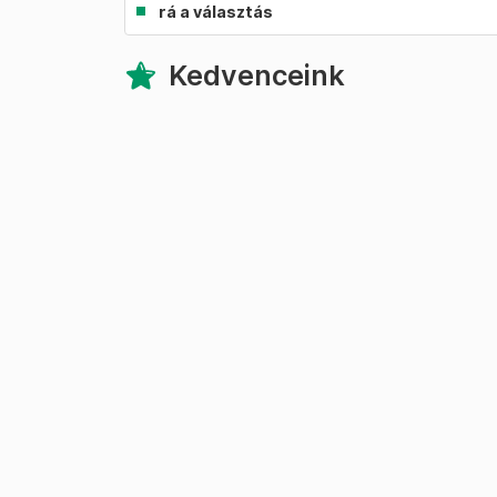
rá a választás
Kedvenceink