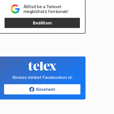
Állítsd be a Telexet
megbízható forrásnak!
Beállítom
Kövess minket Facebookon is!
Követem!