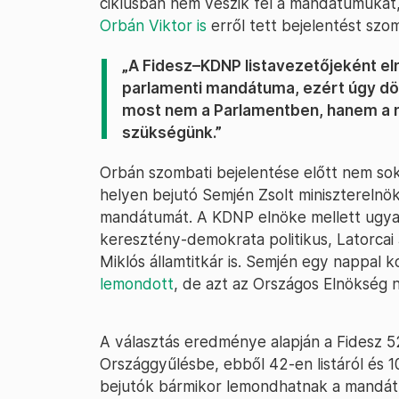
ciklusban nem veszik fel a mandátumukat,
Orbán Viktor is
erről tett bejelentést sz
„A Fidesz–KDNP listavezetőjeként e
parlamenti mandátuma, ezért úgy dö
most nem a Parlamentben, hanem a n
szükségünk.”
Orbán szombati bejelentése előtt nem sokk
helyen bejutó Semjén Zsolt miniszterelnök
mandátumát. A KDNP elnöke mellett ugyaní
keresztény-demokrata politikus, Latorcai
Miklós államtitkár is. Semjén egy nappal 
lemondott
, de azt az Országos Elnökség 
A választás eredménye alapján a Fidesz 5
Országgyűlésbe, ebből 42-en listáról és 10
bejutók bármikor lemondhatnak a mandát