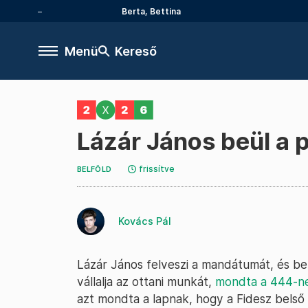
Berta, Bettina
Menü
Kereső
Lázár János beül a p
frissítve
BELFÖLD
Kovács Pál
Lázár János felveszi a mandátumát, és be
vállalja az ottani munkát,
mondta a 444-n
azt mondta a lapnak, hogy a Fidesz belső 