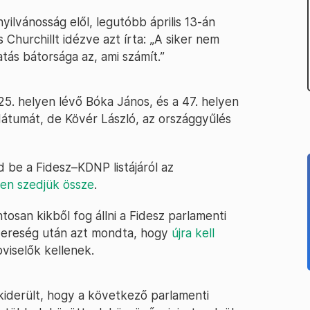
 nyilvánosság elől, legutóbb április 13-án
 Churchillt idézve azt írta: „A siker nem
tás bátorsága az, ami számít.”
n 25. helyen lévő Bóka János, és a 47. helyen
dátumát, de Kövér László, az országgyűlés
d be a Fidesz–KDNP listájáról az
en szedjük össze
.
osan kikből fog állni a Fidesz parlamenti
i vereség után azt mondta, hogy
újra kell
pviselők kellenek.
 kiderült, hogy a következő parlamenti