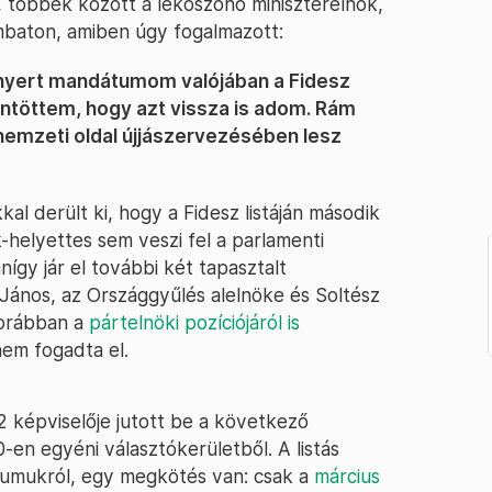
 többek között a leköszönő miniszterelnök,
ombaton, amiben úgy fogalmazott:
lnyert mandátumom valójában a Fidesz
ntöttem, hogy azt vissza is adom. Rám
emzeti oldal újjászervezésében lesz
al derült ki, hogy a Fidesz listáján második
-helyettes sem veszi fel a parlamenti
gy jár el további két tapasztalt
 János, az Országgyűlés alelnöke és Soltész
korábban a
pártelnöki pozíciójáról is
nem fogadta el.
2 képviselője jutott be a következő
-en egyéni választókerületből. A listás
umukról, egy megkötés van: csak a
március