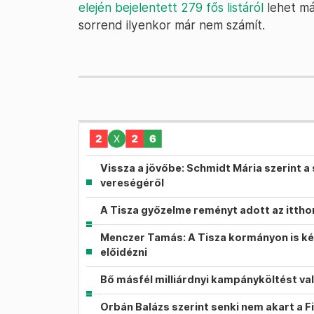
elején bejelentett 279 fős listáról
lehet má
sorrend ilyenkor már nem számít.
Vissza a jövőbe: Schmidt Mária szerint a 
vereségéről
A Tisza győzelme reményt adott az itth
Menczer Tamás: A Tisza kormányon is ké
előidézni
Bő másfél milliárdnyi kampányköltést va
Orbán Balázs szerint senki nem akart a F