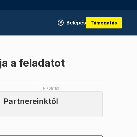
Belépés
Támogatás
a a feladatot
Partnereinktől