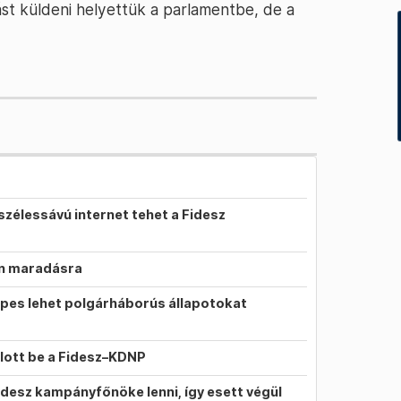
st küldeni helyettük a parlamentbe, de a
szélessávú internet tehet a Fidesz
on maradásra
pes lehet polgárháborús állapotokat
llott be a Fidesz–KDNP
idesz kampányfőnöke lenni, így esett végül