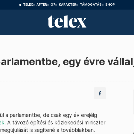
TELEX
AFTER
G7
KARAKTER
TÁMOGATÁS
SHOP
arlamentbe, egy évre vállalj
ül a parlamentbe, de csak egy év erejéig
ek
. A távozó építési és közlekedési miniszter
megújulását is segítené a továbbiakban.