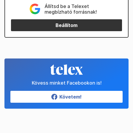
Állítsd be a Telexet
megbízható forrásnak!
Beállítom
Kövess minket Facebookon is!
Követem!