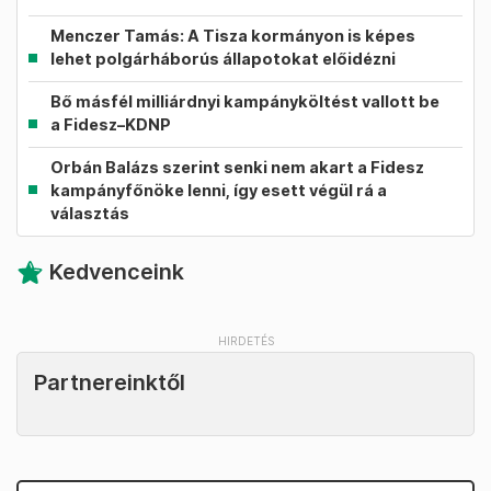
Menczer Tamás: A Tisza kormányon is képes
lehet polgárháborús állapotokat előidézni
Bő másfél milliárdnyi kampányköltést vallott be
a Fidesz–KDNP
Orbán Balázs szerint senki nem akart a Fidesz
kampányfőnöke lenni, így esett végül rá a
választás
Kedvenceink
Partnereinktől