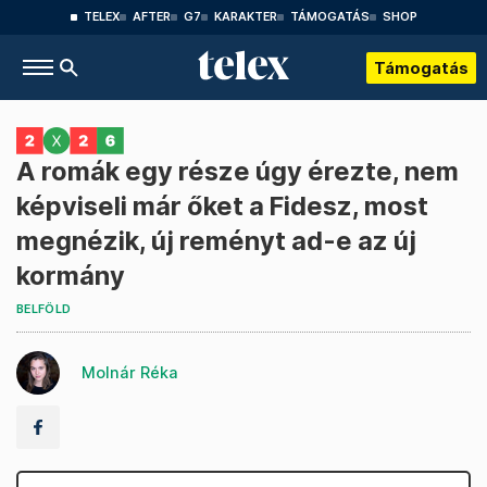
TELEX
AFTER
G7
KARAKTER
TÁMOGATÁS
SHOP
Támogatás
A romák egy része úgy érezte, nem
képviseli már őket a Fidesz, most
megnézik, új reményt ad-e az új
kormány
BELFÖLD
Molnár Réka