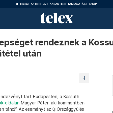
TELEX
AFTER
G7
KARAKTER
TÁMOGATÁS
SHOP
epséget rendeznek a Kossu
tétel után
rendezvényt tart Budapesten, a Kossuth
k-oldalán
Magyar Péter, aki kommentben
n tánc!”. Az eseményt az új Országgyűlés