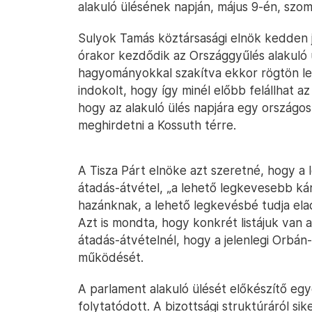
alakuló ülésének napján, május 9-én, szo
Sulyok Tamás köztársasági elnök kedden j
órakor kezdődik az Országgyűlés alakuló ü
hagyományokkal szakítva ekkor rögtön le is
indokolt, hogy így minél előbb felállhat 
hogy az alakuló ülés napjára egy országo
meghirdetni a Kossuth térre.
A Tisza Párt elnöke azt szeretné, hogy a
átadás-átvétel, „a lehető legkevesebb ká
hazánknak, a lehető legkevésbé tudja elad
Azt is mondta, hogy konkrét listájuk van 
átadás-átvételnél, hogy a jelenlegi Orbán
működését.
A parlament alakuló ülését előkészítő e
folytatódott. A bizottsági struktúráról si