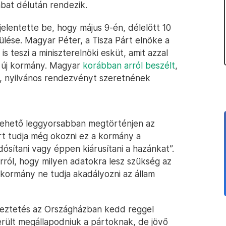
mbat délután rendezik.
elentette be, hogy május 9-én, délelőtt 10
lése. Magyar Péter, a Tisza Párt elnöke a
 teszi a miniszterelnöki esküt, amit azzal
az új kormány. Magyar
korábban arról beszélt
,
s, nyilvános rendezvényt szeretnének
 lehető leggyorsabban megtörténjen az
rt tudja még okozni ez a kormány a
ósítani vagy éppen kiárusítani a hazánkat”.
arról, hogy milyen adatokra lesz szükség az
-kormány ne tudja akadályozni az állam
gyeztetés az Országházban kedd reggel
került megállapodniuk a pártoknak, de jövő