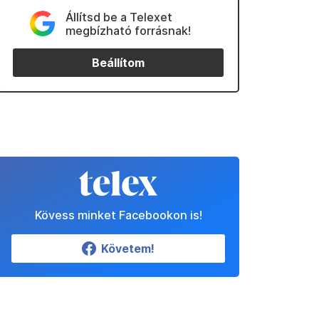
Állítsd be a Telexet
megbízható forrásnak!
Beállítom
Kövess minket Facebookon is!
Követem!