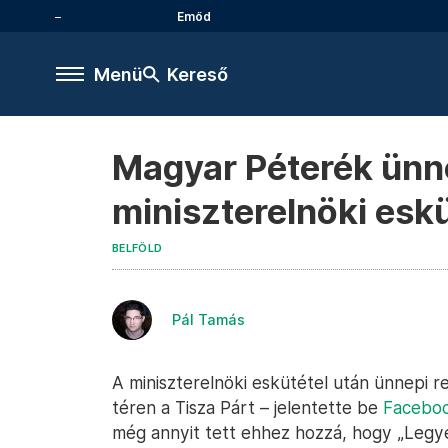
Emőd
Menü
Kereső
Magyar Péterék ünn
miniszterelnöki eskü
BELFÖLD
Pál Tamás
A miniszterelnöki eskütétel után ünnepi 
téren a Tisza Párt – jelentette be
Faceboo
még annyit tett ehhez hozzá, hogy „Legye