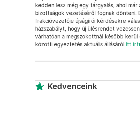
kedden lesz még egy tárgyalás, ahol már a
bizottságok vezetéséről fognak dönteni. 
frakcióvezetője újságírói kérdésekre vála
házszabályt, hogy új ülésrendet vezessen
várhatóan a megszokottnál később kerül 
közötti egyeztetés aktuális állásáról
itt í
Kedvenceink