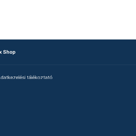
x Shop
datkezelési tájékoztató
zat
Telex Sales