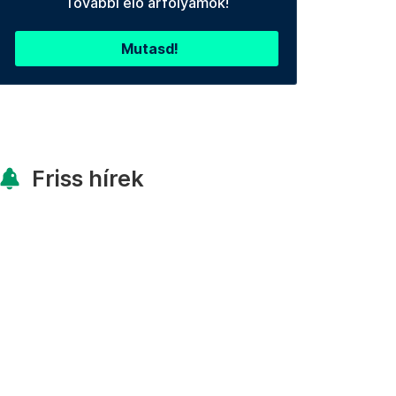
További élő árfolyamok!
Mutasd!
Friss hírek