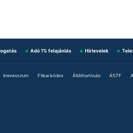
ogatás
Adó 1% felajánlás
Hírlevelek
Tele
Impresszum
Etikai kódex
Átláthatóság
ÁSZF
A
Süti beállítások
Szabályzatok
Kommentelési szabály