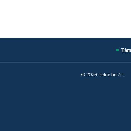
Tám
© 2026 Telex.hu Zrt.
Sütitájékoztató