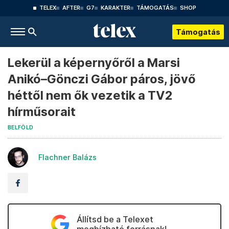
TELEX
AFTER
G7
KARAKTER
TÁMOGATÁS
SHOP
Támogatás
Lekerül a képernyőről a Marsi
Anikó–Gönczi Gábor páros, jövő
héttől nem ők vezetik a TV2
hírműsorait
BELFÖLD
Flachner Balázs
Állítsd be a Telexet