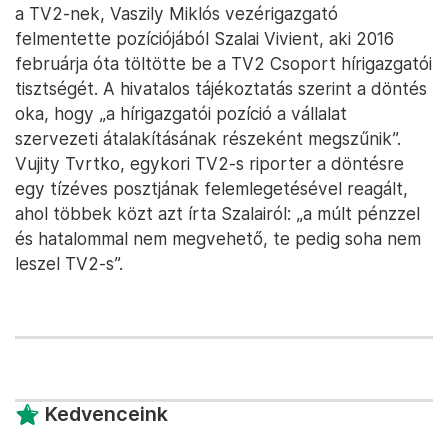
a TV2-nek, Vaszily Miklós vezérigazgató
felmentette pozíciójából Szalai Vivient, aki 2016
februárja óta töltötte be a TV2 Csoport hírigazgatói
tisztségét. A hivatalos tájékoztatás szerint a döntés
oka, hogy „a hírigazgatói pozíció a vállalat
szervezeti átalakításának részeként megszűnik”.
Vujity Tvrtko, egykori TV2-s riporter a döntésre
egy tízéves posztjának felemlegetésével reagált,
ahol többek közt azt írta Szalairól: „a múlt pénzzel
és hatalommal nem megvehető, te pedig soha nem
leszel TV2-s”.
Kedvenceink