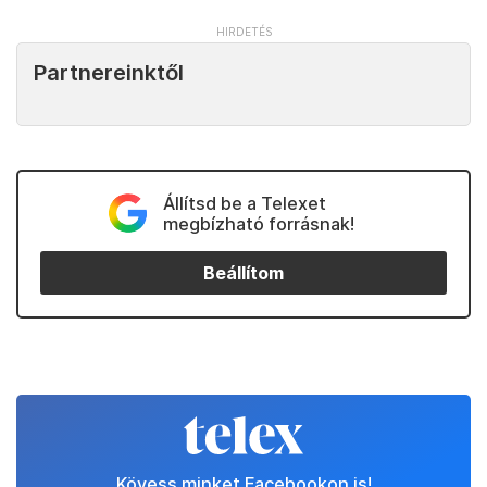
Partnereinktől
Állítsd be a Telexet
megbízható forrásnak!
Beállítom
Kövess minket Facebookon is!