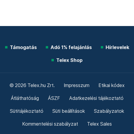
Támogatás
Adó 1% felajánlás
Hírlevelek
Telex Shop
© 2026 Telex.hu Zrt.
Impresszum
Etikai kódex
Átláthatóság
ÁSZF
Adatkezelési tájékoztató
Sütitájékoztató
Süti beállítások
Szabályzatok
Kommentelési szabályzat
Telex Sales