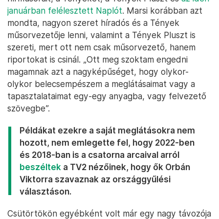
januárban felélesztett Naplót
. Marsi korábban azt
mondta, nagyon szeret híradós és a Tények
műsorvezetője lenni, valamint a Tények Pluszt is
szereti, mert ott nem csak műsorvezető, hanem
riportokat is csinál. „Ott meg szoktam engedni
magamnak azt a nagyképűséget, hogy olykor-
olykor belecsempészem a meglátásaimat vagy a
tapasztalataimat egy-egy anyagba, vagy felvezető
szövegbe”.
Példákat ezekre a saját meglátásokra nem
hozott, nem emlegette fel, hogy 2022-ben
és 2018-ban is a csatorna arcaival arról
beszéltek
a TV2 nézőinek, hogy ők Orbán
Viktorra szavaznak az országgyűlési
választáson.
Csütörtökön egyébként volt már egy nagy távozója