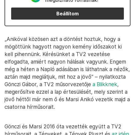
megbízható forrásnak!
Beállítom
„Anikóval közösen azt a döntést hoztuk, hogy a
mögöttünk hagyott nagyon kemény időszakot ki
kell pihennünk. Kérésünket a TV2 vezetése
elfogadta, amiért nagyon hálásak vagyunk. Engem
még a héten a Napló adásában is láthatnak a nézők,
aztán majd meglátjuk, mit hoz a jövő” – nyilatkozta
Gönczi Gábor, a TV2 műsorvezetője
a Blikknek
,
megerősítve ezzel a lap értesülését, mely szerint a
jövő héttől már nem ő és Marsi Anikó vezetik majd a
csatorna hírműsorait.
Gönczi és Marsi 2016 óta vezették együtt a TV2
hírműsorait, a Tényeket, a Tények Pluszt és
az idén