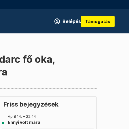
Belépés
Támogatás
darc fő oka,
ra
Friss bejegyzések
April 14. – 22:44
Ennyi volt mára