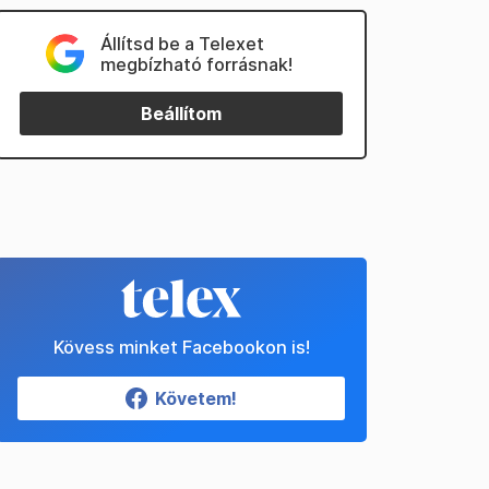
Állítsd be a Telexet
megbízható forrásnak!
Beállítom
Kövess minket Facebookon is!
Követem!