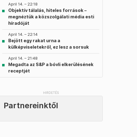
April 14. – 22:18
Objektív tálalás, hiteles források –
megnéztük a közszolgálati média esti
híradóját
April 14. – 22:14
Bejött egy rakat urna a
külképviseletekről, ez lesz a sorsuk
April 14. – 21:48
Megadta az S&P a bóvli elkerülésének
receptjét
Partnereinktől