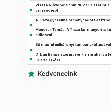
Vissza a jövőbe: Schmidt Mária szerint a 
vereségéről
A Tisza győzelme reményt adott az itth
Menczer Tamás: A Tisza kormányon is ké
előidézni
Bő másfél milliárdnyi kampányköltést va
Orbán Balázs szerint senki nem akart a F
rá a választás
Kedvenceink