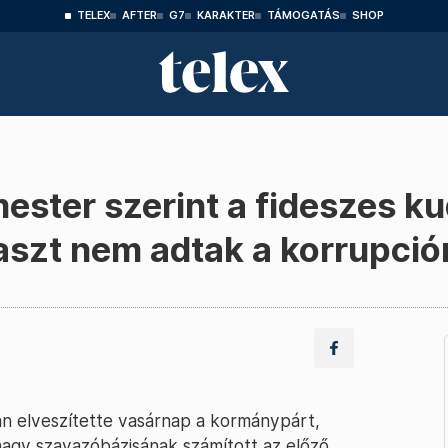
TELEX
AFTER
G7
KARAKTER
TÁMOGATÁS
SHOP
ester szerint a fideszes ku
szt nem adtak a korrupció
án elveszítette vasárnap a kormánypárt,
nagy szavazóbázisának számított az előző