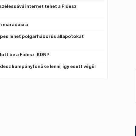
szélessávú internet tehet a Fidesz
on maradásra
pes lehet polgárháborús állapotokat
llott be a Fidesz–KDNP
idesz kampányfőnöke lenni, így esett végül