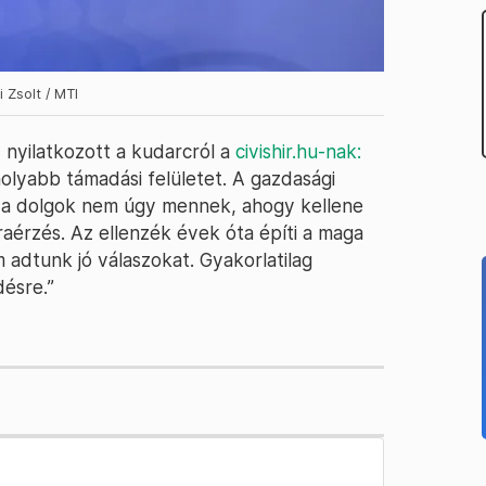
 Zsolt / MTI
nyilatkozott a kudarcról a
civishir.hu-nak:
molyabb támadási felületet. A gazdasági
 a dolgok nem úgy mennek, ahogy kellene
érzés. Az ellenzék évek óta építi a maga
m adtunk jó válaszokat. Gyakorlatilag
ésre.”