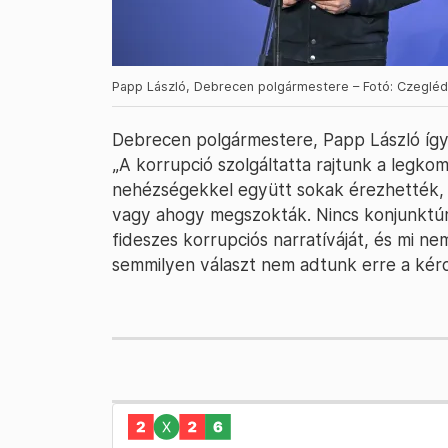
Papp László, Debrecen polgármestere – Fotó: Czeglédi
Debrecen polgármestere, Papp László így 
„A korrupció szolgáltatta rajtunk a legko
nehézségekkel együtt sokak érezhették,
vagy ahogy megszokták. Nincs konjunktúra
fideszes korrupciós narratíváját, és mi ne
semmilyen választ nem adtunk erre a kérd