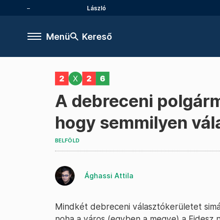
László
Menü
Kereső
A debreceni polgárm
hogy semmilyen vála
BELFÖLD
Ághassi Attila
Mindkét debreceni választókerületet sim
noha a város (egyben a megye) a Fidesz 