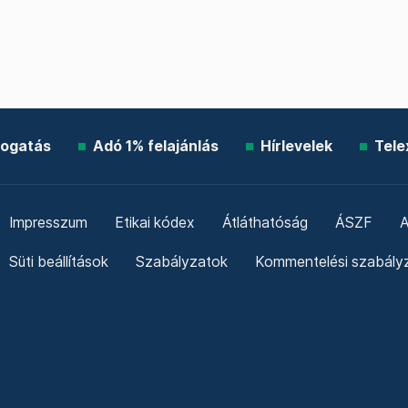
ogatás
Adó 1% felajánlás
Hírlevelek
Tele
Impresszum
Etikai kódex
Átláthatóság
ÁSZF
A
Süti beállítások
Szabályzatok
Kommentelési szabály