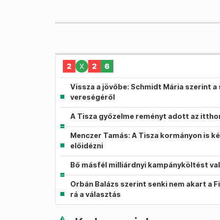
Vissza a jövőbe: Schmidt Mária szerint a 
vereségéről
A Tisza győzelme reményt adott az itth
Menczer Tamás: A Tisza kormányon is ké
előidézni
Bő másfél milliárdnyi kampányköltést va
Orbán Balázs szerint senki nem akart a F
rá a választás