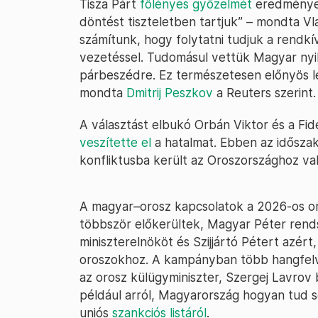
Tisza Párt
fölényes győzelmét
eredményez
döntést tiszteletben tartjuk” – mondta Vla
számítunk, hogy folytatni tudjuk a rendk
vezetéssel. Tudomásul vettük Magyar nyila
párbeszédre. Ez természetesen előnyös l
mondta
Dmitrij Peszkov
a Reuters szerint.
A választást elbukó Orbán Viktor és a Fi
veszítette el
a hatalmat. Ebben az időszak
konfliktusba került az Oroszországhoz va
A magyar–orosz kapcsolatok a 2026-os or
többször előkerültek, Magyar Péter rends
miniszterelnököt és Szijjártó Pétert azért
oroszokhoz. A kampányban több hangfelvéte
az orosz külügyminiszter, Szergej Lavrov 
például arról, Magyarország hogyan tud se
uniós
szankciós listáról
.