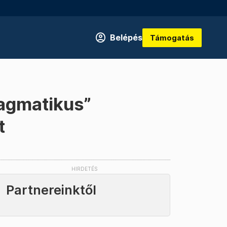
Belépés
Támogatás
ragmatikus”
t
Partnereinktől