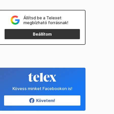
Állítsd be a Telexet
megbízható forrásnak!
Beállítom
Kövess minket Facebookon is!
Követem!