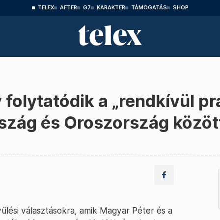
TELEX
AFTER
G7
KARAKTER
TÁMOGATÁS
SHOP
 folytatódik a „rendkívül p
szág és Oroszország közöt
űlési választásokra, amik Magyar Péter és a