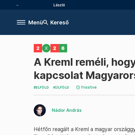
László
Menü
Kereső
A Kreml reméli, hogy
kapcsolat Magyaror
frissítve
BELFÖLD
KÜLFÖLD
Nádor András
Hétfőn reagált a Kreml a magyar országgy