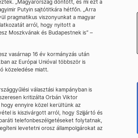
ték. „Magyarország döntött, és mi ezt a
gyimir Putyin sajtótitkára hétfőn. „Arra
ívül pragmatikus viszonyunkat a magyar
tkozatát arról, hogy nyitott a
esz Moszkvának és Budapestnek is” –
desz vasárnap 16 év kormányzás után
ban az Európai Unióval többször is
ló közeledése miatt.
szággyűlési választási kampányban is
zeresen kritizálta Orbán Viktor
, hogy ennyire közel kerültünk az
l is kiszivárgott arról, hogy Szijjártó és
baráti telefonbeszélgetéseket folytatnak,
gíteni levetetni orosz állampolgárokat az