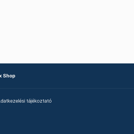
x Shop
datkezelési tájékoztató
zat
Telex Sales