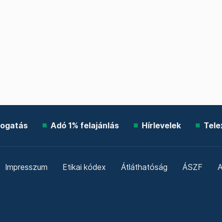
ogatás
Adó 1% felajánlás
Hírlevelek
Tele
Impresszum
Etikai kódex
Átláthatóság
ÁSZF
A
Süti beállítások
Szabályzatok
Kommentelési szabály