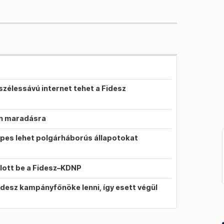
szélessávú internet tehet a Fidesz
on maradásra
pes lehet polgárháborús állapotokat
llott be a Fidesz–KDNP
idesz kampányfőnöke lenni, így esett végül