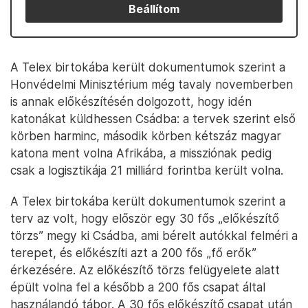
Beállítom
A Telex birtokába került dokumentumok szerint a
Honvédelmi Minisztérium még tavaly novemberben
is annak előkészítésén dolgozott, hogy idén
katonákat küldhessen Csádba: a tervek szerint első
körben harminc, második körben kétszáz magyar
katona ment volna Afrikába, a missziónak pedig
csak a logisztikája 21 milliárd forintba került volna.
A Telex birtokába került dokumentumok szerint a
terv az volt, hogy először egy 30 fős „előkészítő
törzs” megy ki Csádba, ami bérelt autókkal felméri a
terepet, és előkészíti azt a 200 fős „fő erők”
érkezésére. Az előkészítő törzs felügyelete alatt
épült volna fel a később a 200 fős csapat által
használandó tábor. A 30 fős előkészítő csapat után