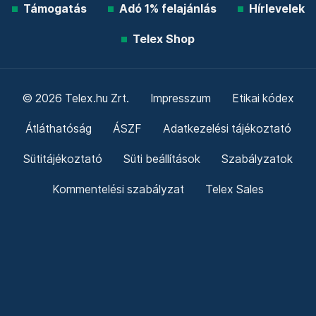
Támogatás
Adó 1% felajánlás
Hírlevelek
Telex Shop
© 2026 Telex.hu Zrt.
Impresszum
Etikai kódex
Átláthatóság
ÁSZF
Adatkezelési tájékoztató
Sütitájékoztató
Süti beállítások
Szabályzatok
Kommentelési szabályzat
Telex Sales