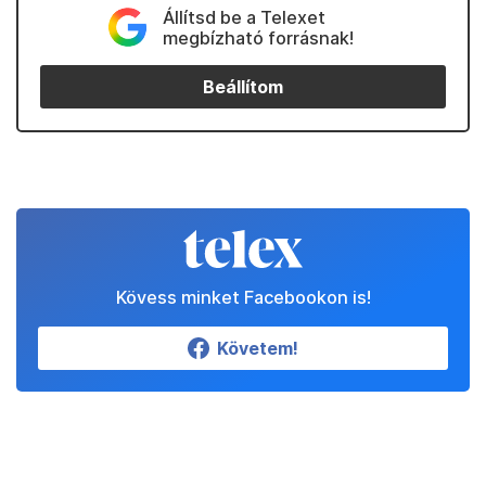
Állítsd be a Telexet
megbízható forrásnak!
Beállítom
Kövess minket Facebookon is!
Követem!