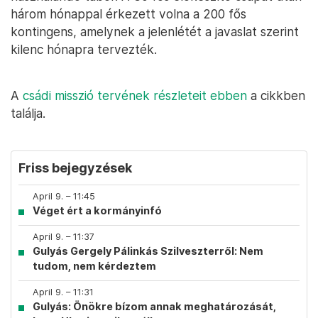
három hónappal érkezett volna a 200 fős
kontingens, amelynek a jelenlétét a javaslat szerint
kilenc hónapra tervezték.
A
csádi misszió tervének részleteit ebben
a cikkben
találja.
Friss bejegyzések
April 9. – 11:45
Véget ért a kormányinfó
April 9. – 11:37
Gulyás Gergely Pálinkás Szilveszterről: Nem
tudom, nem kérdeztem
April 9. – 11:31
Gulyás: Önökre bízom annak meghatározását,