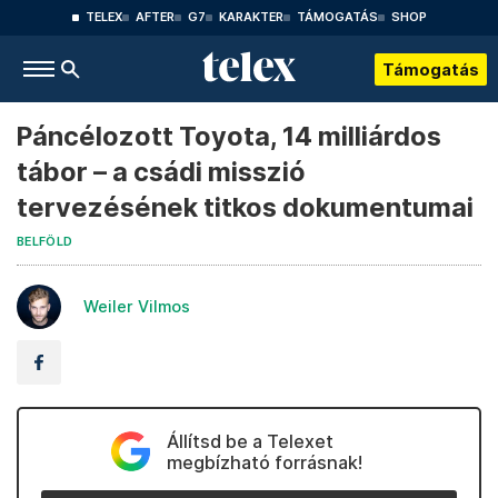
TELEX
AFTER
G7
KARAKTER
TÁMOGATÁS
SHOP
Támogatás
Páncélozott Toyota, 14 milliárdos
tábor – a csádi misszió
tervezésének titkos dokumentumai
BELFÖLD
Weiler Vilmos
Állítsd be a Telexet
megbízható forrásnak!