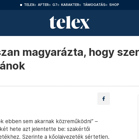
TELEX
AFTER
G7
KARAKTER
TÁMOGATÁS
SHOP
zan magyarázta, hogy szer
ránok
ánok ebben sem akarnak közreműködni” –
ét hete azt jelentette be: szakértői
etékhez. Szerinte a kőolajvezeték sértetlen,