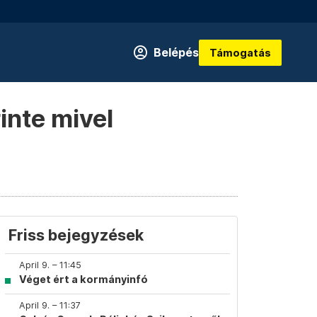
Belépés
Támogatás
inte mivel
Friss bejegyzések
April 9. – 11:45
Véget ért a kormányinfó
April 9. – 11:37