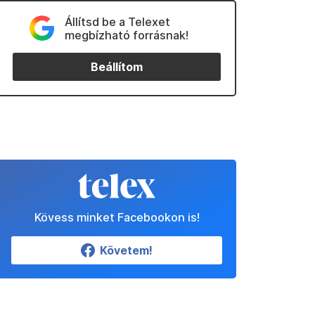
Állítsd be a Telexet
megbízható forrásnak!
Beállítom
Kövess minket Facebookon is!
Követem!