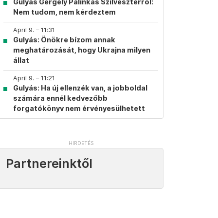
Gulyás Gergely Pálinkás Szilveszterről:
Nem tudom, nem kérdeztem
April 9. – 11:31
Gulyás: Önökre bízom annak
meghatározását, hogy Ukrajna milyen
állat
April 9. – 11:21
Gulyás: Ha új ellenzék van, a jobboldal
számára ennél kedvezőbb
forgatókönyv nem érvényesülhetett
Partnereinktől