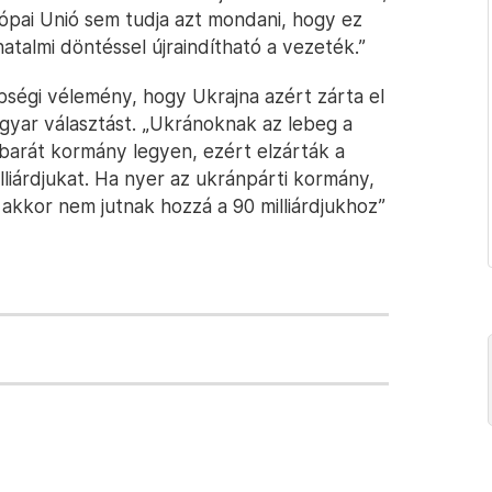
rópai Unió sem tudja azt mondani, hogy ez
atalmi döntéssel újraindítható a vezeték.”
ségi vélemény, hogy Ukrajna azért zárta el
agyar választást. „Ukránoknak az lebeg a
arát kormány legyen, ezért elzárták a
lliárdjukat. Ha nyer az ukránpárti kormány,
 akkor nem jutnak hozzá a 90 milliárdjukhoz”