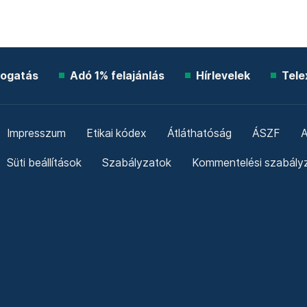
ogatás
Adó 1% felajánlás
Hírlevelek
Tele
Impresszum
Etikai kódex
Átláthatóság
ÁSZF
A
Süti beállítások
Szabályzatok
Kommentelési szabály