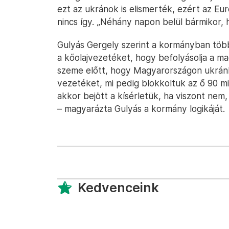
ezt az ukránok is elismerték, ezért az Eu
nincs így. „Néhány napon belül bármikor, h
Gulyás Gergely szerint a kormányban több
a kőolajvezetéket, hogy befolyásolja a m
szeme előtt, hogy Magyarországon ukránb
vezetéket, mi pedig blokkoltuk az ő 90 mi
akkor bejött a kísérletük, ha viszont nem,
– magyarázta Gulyás a kormány logikáját.
Kedvenceink