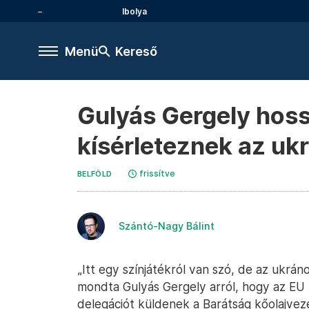
Ibolya
Menü
Kereső
Gulyás Gergely hoss
kísérleteznek az uk
frissítve
BELFÖLD
Szántó-Nagy Bálint
„Itt egy színjátékról van szó, de az ukr
mondta Gulyás Gergely arról, hogy az EU k
delegációt küldenek a Barátság kőolajvez