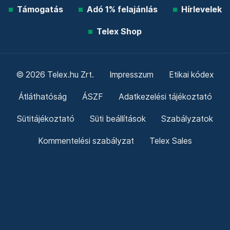
Támogatás
Adó 1% felajánlás
Hírlevelek
Telex Shop
© 2026 Telex.hu Zrt.
Impresszum
Etikai kódex
Átláthatóság
ÁSZF
Adatkezelési tájékoztató
Sütitájékoztató
Süti beállítások
Szabályzatok
Kommentelési szabályzat
Telex Sales