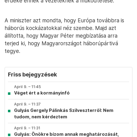
érdeke ennek a vezetéknek a működtetése.”
A miniszter azt mondta, hogy Európa továbbra is
háborús kockázatokkal néz szembe. Majd azt
állította, hogy Magyar Péter megbízatása arra
terjed ki, hogy Magyarországot háborúpártivá
tegye.
Friss bejegyzések
April 9. – 11:45
Véget ért a kormányinfó
April 9. – 11:37
Gulyás Gergely Pálinkás Szilveszterről: Nem
tudom, nem kérdeztem
April 9. – 11:31
Gulyás: Önökre bízom annak meghatározását,