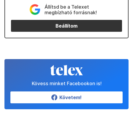
Állítsd be a Telexet
megbízható forrásnak!
Beállítom
Kövess minket Facebookon is!
Követem!