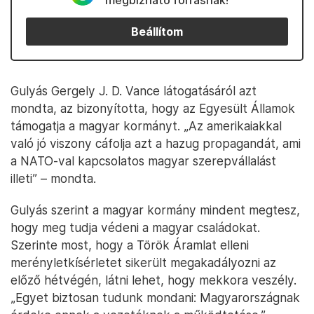
megbízható forrásnak!
Beállítom
Gulyás Gergely J. D. Vance látogatásáról azt
mondta, az bizonyította, hogy az Egyesült Államok
támogatja a magyar kormányt. „Az amerikaiakkal
való jó viszony cáfolja azt a hazug propagandát, ami
a NATO-val kapcsolatos magyar szerepvállalást
illeti” – mondta.
Gulyás szerint a magyar kormány mindent megtesz,
hogy meg tudja védeni a magyar családokat.
Szerinte most, hogy a Török Áramlat elleni
merényletkísérletet sikerült megakadályozni az
előző hétvégén, látni lehet, hogy mekkora veszély.
„Egyet biztosan tudunk mondani: Magyarországnak