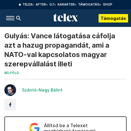
TELEX
AFTER
G7
KARAKTER
TÁMOGATÁS
SHOP
Támogatás
Gulyás: Vance látogatása cáfolja
azt a hazug propagandát, ami a
NATO-val kapcsolatos magyar
szerepvállalást illeti
BELFÖLD
Szántó-Nagy Bálint
Állítsd be a Telexet