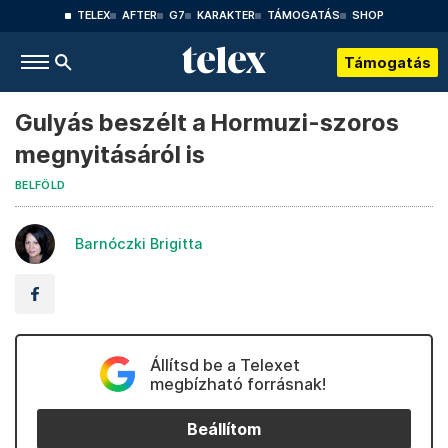
TELEX
AFTER
G7
KARAKTER
TÁMOGATÁS
SHOP
Támogatás
Gulyás beszélt a Hormuzi-szoros
megnyitásáról is
BELFÖLD
Barnóczki Brigitta
Állítsd be a Telexet
megbízható forrásnak!
Beállítom