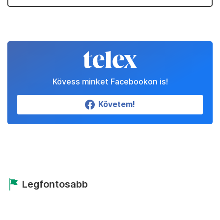
Kövess minket Facebookon is!
Követem!
Legfontosabb