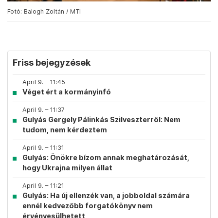
Fotó: Balogh Zoltán / MTI
Friss bejegyzések
April 9. – 11:45
Véget ért a kormányinfó
April 9. – 11:37
Gulyás Gergely Pálinkás Szilveszterről: Nem
tudom, nem kérdeztem
April 9. – 11:31
Gulyás: Önökre bízom annak meghatározását,
hogy Ukrajna milyen állat
April 9. – 11:21
Gulyás: Ha új ellenzék van, a jobboldal számára
ennél kedvezőbb forgatókönyv nem
érvényesülhetett