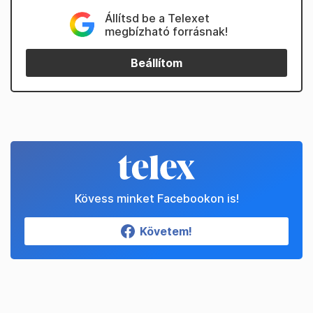
Állítsd be a Telexet
megbízható forrásnak!
Beállítom
Kövess minket Facebookon is!
Követem!