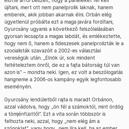
előtte arról beszélt, hogy a paneleket fel kell
újítani, mert ott nem panelprolik laknak, hanem
emberek, akik jobban akarnak élni. Orbán elég
ügyetlenül próbálta ezt a maga javára fordítani,
Gyurcsány ugyanis a következő felszólalásában
gyorsan lecsapta a magas labdát, és emlékeztette,
hogy nem ő, hanem a fideszesek panelprolizták le a
szocialisták szavazóit a 2002-es választási
vereségük után. „Elnök úr, sok mindent
feltételeztem önről, de ez a fajta bátorság túl van
azon is” – mondta neki. Igen, ez volt a beszólogatás
hangneme a 2006-os kampány egyik legfontosabb
eseményén.
Gyurcsány lendületből rajta is maradt Orbánon,
azzal vádolva, hogy „ön fél a számoktól, mint ördög
a tömjénfüsttől”. Ezt a vita során többször is
felhozta neki, azzal, hogy „nem elég ám a
szónoklat”, vagy hogy „nem líra kell, ha az ember