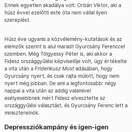
Ennek egyetlen akadálya volt: Orbán Viktor, aki a
húsz évvel ezelőtti este óta nem vállal ilyen
szereplést.
Húsz éve ugyanis a közvélemény-kutatások és az
elemzők szerint is alul maradt Gyurcsány Ferenccel
szemben. Még Tölgyessy Péter is, aki akkor a
Fidesz országgyűlési képviselője volt, úgy értékelte
a vita után a
Friderikusz Most
adásában, hogy
Gyurcsány nyert, és csak rajta múlott, hogy nem
nyert még jobban. De ami a legfontosabb: négy
nappal a vita után az addig valamivel
esélyesebbnek mért Fidesz elvesztette az
országgyűlési választást, és Gyurcsány Ferenc lett a
miniszterelnök.
Depressziókampány és igen-igen