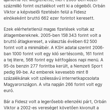
százmillió forint osztalékot vett ki a cégeiből. Orbán
Viktor a képviselői fizetésén felül a Fidesz
elnökeként bruttó 662 ezer forintot keresett.
Ezek elérhetetlenül magas fizetések voltak az
átlagembereknek. 2005-ben 158 343 forint volt a
bruttó átlagkereset, a választás évében 62 500
forint volt a minimálbér. A KSH adatai szerint 2006-
ban 1000 forint volt egy kiló sertéscomb, 161 forint
a tej litere, 568 forint egy kétfogásos napi menü. A
95-ös benzin 277 forintba került, a Nemzeti Sport
pedig 99-be. Az emberek kevesebb mint 8
százalékának volt szélessávú internetkapcsolata
Magyarországon. A vita napján 266 forint volt egy
euró.
Bár a Fidesz volt a legerősebb ellenzéki párt, Orbán
Viktor a 2002-es vereséget követően kivonult a