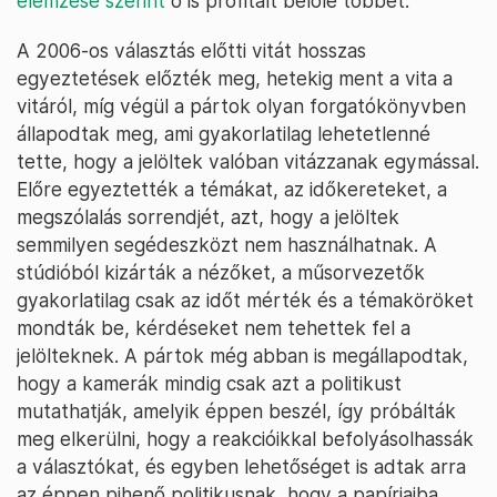
elemzése szerint
ő is profitált belőle többet.
A 2006-os választás előtti vitát hosszas
egyeztetések előzték meg, hetekig ment a vita a
vitáról, míg végül a pártok olyan forgatókönyvben
állapodtak meg, ami gyakorlatilag lehetetlenné
tette, hogy a jelöltek valóban vitázzanak egymással.
Előre egyeztették a témákat, az időkereteket, a
megszólalás sorrendjét, azt, hogy a jelöltek
semmilyen segédeszközt nem használhatnak. A
stúdióból kizárták a nézőket, a műsorvezetők
gyakorlatilag csak az időt mérték és a témaköröket
mondták be, kérdéseket nem tehettek fel a
jelölteknek. A pártok még abban is megállapodtak,
hogy a kamerák mindig csak azt a politikust
mutathatják, amelyik éppen beszél, így próbálták
meg elkerülni, hogy a reakcióikkal befolyásolhassák
a választókat, és egyben lehetőséget is adtak arra
az éppen pihenő politikusnak, hogy a papírjaiba