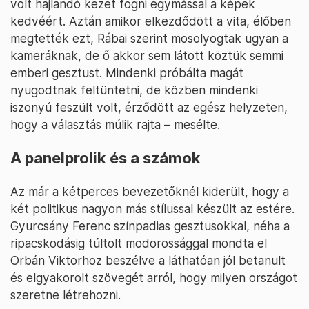
volt hajlandó kezet fogni egymással a képek
kedvéért. Aztán amikor elkezdődött a vita, élőben
megtették ezt, Rábai szerint mosolyogtak ugyan a
kameráknak, de ő akkor sem látott köztük semmi
emberi gesztust. Mindenki próbálta magát
nyugodtnak feltüntetni, de közben mindenki
iszonyú feszült volt, érződött az egész helyzeten,
hogy a választás múlik rajta – mesélte.
A panelprolik és a számok
Az már a kétperces bevezetőknél kiderült, hogy a
két politikus nagyon más stílussal készült az estére.
Gyurcsány Ferenc színpadias gesztusokkal, néha a
ripacskodásig túltolt modorossággal mondta el
Orbán Viktorhoz beszélve a láthatóan jól betanult
és elgyakorolt szövegét arról, hogy milyen országot
szeretne létrehozni.