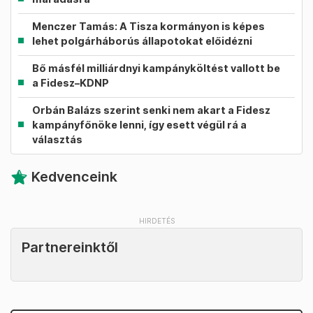
Menczer Tamás: A Tisza kormányon is képes
lehet polgárháborús állapotokat előidézni
Bő másfél milliárdnyi kampányköltést vallott be
a Fidesz–KDNP
Orbán Balázs szerint senki nem akart a Fidesz
kampányfőnöke lenni, így esett végül rá a
választás
Kedvenceink
Partnereinktől