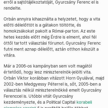
erről a sajtótájékoztatóját, Gyurcsány Ferenc el is
rendelte.
Orbán annyira kihasználta a helyzetet, hogy a vita
előtti délelőttöt is a gátakon töltötte, és
homokzsákokat pakolt a Római-parton. Az este
hetes kezdés előtt még Érdre is elment, ahol fél
öttől tartott választási fórumot. Gyurcsány Ferenc
futni ment aznap délelőtt, aztán otthon készült a
vitára.
Már a 2006-os kampányban sem volt magától
értetődő, hogy lesz miniszterelnök-jelölti vita.
Orbán Viktor korábban vitázott Horn Gyulával, majd
2002-ben Medgyessy Péterrel is, sőt, 2005-ben a
választás nélkül miniszterelnökké emelt Gyurcsány
Ferenccel is. Utóbbi vitát Gyurcsány
kezdeményezte, és a Political Capital
korabeli