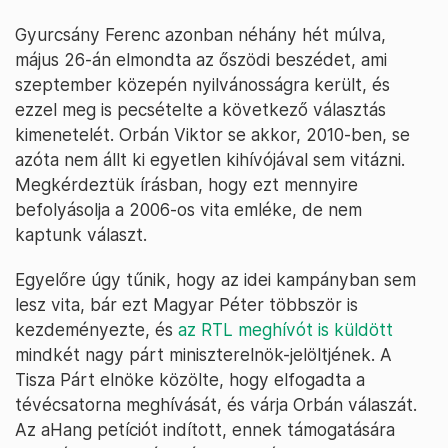
Gyurcsány Ferenc azonban néhány hét múlva,
május 26-án elmondta az őszödi beszédet, ami
szeptember közepén nyilvánosságra került, és
ezzel meg is pecsételte a következő választás
kimenetelét. Orbán Viktor se akkor, 2010-ben, se
azóta nem állt ki egyetlen kihívójával sem vitázni.
Megkérdeztük írásban, hogy ezt mennyire
befolyásolja a 2006-os vita emléke, de nem
kaptunk választ.
Egyelőre úgy tűnik, hogy az idei kampányban sem
lesz vita, bár ezt Magyar Péter többször is
kezdeményezte, és
az RTL meghívót is küldött
mindkét nagy párt miniszterelnök-jelöltjének. A
Tisza Párt elnöke közölte, hogy elfogadta a
tévécsatorna meghívását, és várja Orbán válaszát.
Az aHang petíciót indított, ennek támogatására