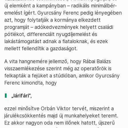
új elemként a kampányban – radikális minimálbér-
emelést ígért. Gyurcsány Ferenc pedig lényegében
azt, hogy folytatják a kormánya elkezdett
programját – adókedvezmények helyett családi
pótlékot, differenciált nyugdíjemelést és
lakástámogatást adnak a fiataloknak, és ezek
mellett fellendítik a gazdaságot.
A vita hangnemére jellemző, hogy Rábai Balázs
visszaemlékezése szerint még az operatőrök is
felkapták a fejüket a stúdióban, amikor Gyurcsány
Ferenc kimondta, hogy
„lárifári”,
ezzel minősítve Orbán Viktor tervét, miszerint a
járulékcsökkentés majd új munkahelyeket teremt.
Ez akkor nagyon oda nem illőnek hatott, újszerű