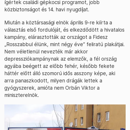
ígértek családi gépkocsi programot, jobb
közbiztonságot és 14. havi nyugdíjat.
Miután a köztársasági elnök április 9-re kiírta a
választás első fordulóját, és elkezdődött a hivatalos
kampány, elárasztották az országot a Fidesz
„Rosszabbul élünk, mint négy éve” feliratú plakátjai.
Nem véletlenül nevezték már akkor
depressziókampánynak az elemzők, a fél ország
agyába beégett az előbb fehér, később fekete
háttér előtt álló szomorú idős asszony képe, aki
arra panaszkodott, milyen drágák lettek a
gyógyszerek, amióta nem Orbán Viktor a
miniszterelnök.