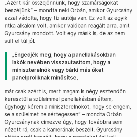
„Azért kár összejönnünk, hogy szamárságokat
beszéljünk” – mondta neki Orbán, amikor Gyurcsány
azzal vádolta, hogy tíz autója van. Ez volt az egyik
ritka alkalom volt, amikor valóban reagált arra, amit
Gyurcsány mondott. Volt egy másik is, de az nem
sült el túl jól.
„Engedjék meg, hogy a panellakásokban
lakók nevében visszautasítom, hogy a
miniszterelnök vagy bárki más őket
panelproliknak minősítse,
már csak azért is, mert magam is négy esztendőn
keresztül a szüleimmel panellakásban éltem,
úgyhogy kérem a miniszterelnököt, hogy se engem,
se a szüleimet ne sértegessen” – mondta Orbán
Gyurcsánynak címezve úgy, hogy továbbra sem
nézett rá, csak a kamerának beszélt. Gyurcsány