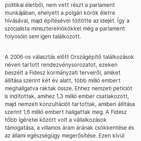
politikai életből, nem vett részt a parlament
munkájában, ehelyett a polgári körök életre
hívásával, majd építésével töltötte az idejét. Így a
szocialista miniszterelnökökkel még a parlament
folyosóin sem igen találkozott.
A 2006-os választás előtt Országépítő találkozások
néven tartott rendezvénysorozatot, ezeken
beszélt a Fidesz kormányzati terveiről, amiket
állítása szerint két év alatt, több millió embert
meghallgatva raktak össze. Ehhez nemzeti petíciót
is indítottak, amihez 1,3 millió ember csatlakozott,
majd nemzeti konzultációt tartottak, amiben állítása
szerint 1,6 millió embert hallgattak meg. A Fidesz
főbb ígéretei között volt a vállalkozások
támogatása, a villamos áram árának csökkentése és
az állami egészségügy megerősítése. Ezen kívül