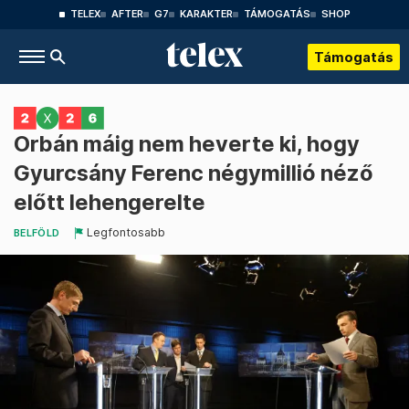
TELEX
AFTER
G7
KARAKTER
TÁMOGATÁS
SHOP
Támogatás
Orbán máig nem heverte ki, hogy
Gyurcsány Ferenc négymillió néző
előtt lehengerelte
Legfontosabb
BELFÖLD