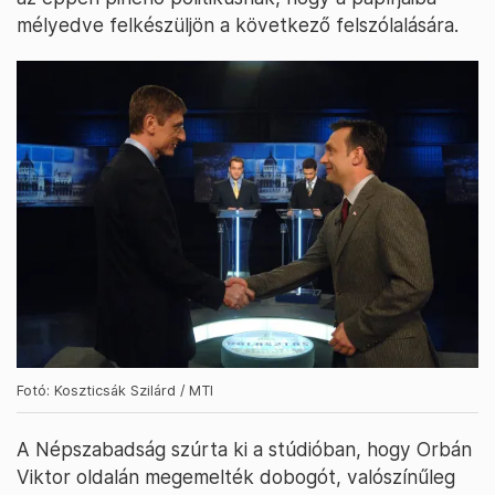
mélyedve felkészüljön a következő felszólalására.
Fotó: Koszticsák Szilárd / MTI
A Népszabadság szúrta ki a stúdióban, hogy Orbán
Viktor oldalán megemelték dobogót, valószínűleg