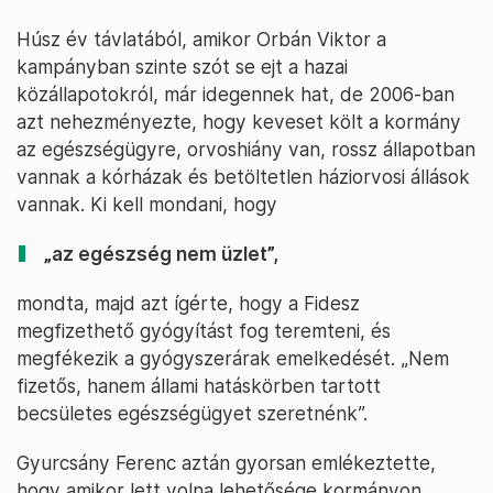
Húsz év távlatából, amikor Orbán Viktor a
kampányban szinte szót se ejt a hazai
közállapotokról, már idegennek hat, de 2006-ban
azt nehezményezte, hogy keveset költ a kormány
az egészségügyre, orvoshiány van, rossz állapotban
vannak a kórházak és betöltetlen háziorvosi állások
vannak. Ki kell mondani, hogy
„az egészség nem üzlet”,
mondta, majd azt ígérte, hogy a Fidesz
megfizethető gyógyítást fog teremteni, és
megfékezik a gyógyszerárak emelkedését. „Nem
fizetős, hanem állami hatáskörben tartott
becsületes egészségügyet szeretnénk”.
Gyurcsány Ferenc aztán gyorsan emlékeztette,
hogy amikor lett volna lehetősége kormányon,