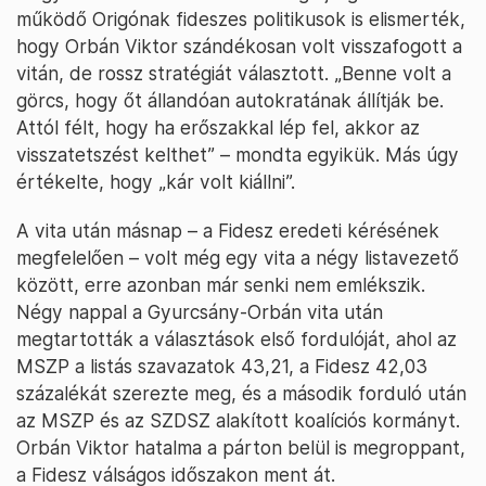
működő Origónak fideszes politikusok is elismerték,
hogy Orbán Viktor szándékosan volt visszafogott a
vitán, de rossz stratégiát választott. „Benne volt a
görcs, hogy őt állandóan autokratának állítják be.
Attól félt, hogy ha erőszakkal lép fel, akkor az
visszatetszést kelthet” – mondta egyikük. Más úgy
értékelte, hogy „kár volt kiállni”.
A vita után másnap – a Fidesz eredeti kérésének
megfelelően – volt még egy vita a négy listavezető
között, erre azonban már senki nem emlékszik.
Négy nappal a Gyurcsány-Orbán vita után
megtartották a választások első fordulóját, ahol az
MSZP a listás szavazatok 43,21, a Fidesz 42,03
százalékát szerezte meg, és a második forduló után
az MSZP és az SZDSZ alakított koalíciós kormányt.
Orbán Viktor hatalma a párton belül is megroppant,
a Fidesz válságos időszakon ment át.