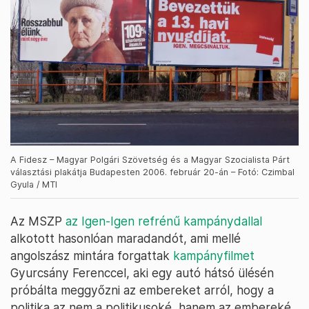
A Fidesz – Magyar Polgári Szövetség és a Magyar Szocialista Párt
választási plakátja Budapesten 2006. február 20-án – Fotó: Czimbal
Gyula / MTI
Az MSZP
az Igen-Igen refrénű kampánydallal
alkotott hasonlóan maradandót, ami mellé
angolszász mintára forgattak
kampányfilmet
Gyurcsány Ferenccel, aki egy autó hátsó ülésén
próbálta meggyőzni az embereket arról, hogy a
politika az nem a politikusoké, hanem az embereké.