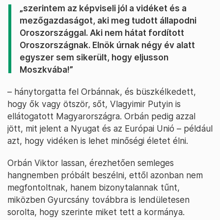
„szerintem az képviseli jól a vidéket és a
mezőgazdaságot, aki meg tudott állapodni
Oroszországgal. Aki nem hátat fordított
Oroszországnak. Elnök úrnak négy év alatt
egyszer sem sikerült, hogy eljusson
Moszkvába!”
– hánytorgatta fel Orbánnak, és büszkélkedett,
hogy ők vagy ötször, sőt, Vlagyimir Putyin is
ellátogatott Magyarországra. Orbán pedig azzal
jött, mit jelent a Nyugat és az Európai Unió – például
azt, hogy vidéken is lehet minőségi életet élni.
Orbán Viktor lassan, érezhetően semleges
hangnemben próbált beszélni, ettől azonban nem
megfontoltnak, hanem bizonytalannak tűnt,
miközben Gyurcsány továbbra is lendületesen
sorolta, hogy szerinte miket tett a kormánya.