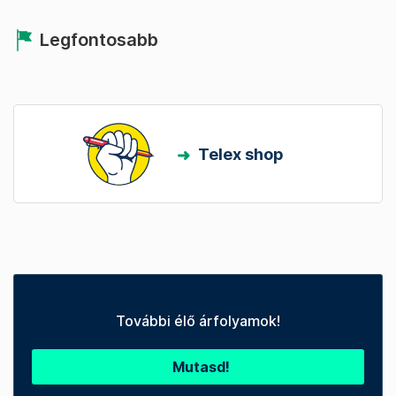
Legfontosabb
Telex shop
További élő árfolyamok!
Mutasd!