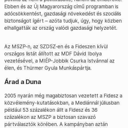
Ebben és az Új Magyarország című programban is
adócsökkentést, gazdasági növekedést és szociális
biztonságot ígért – azóta tudjuk, úgy, hogy közben
elhallgatták az ország valódi gazdasági helyzetét.
Az MSZP-n, az SZDSZ-en és a Fideszen kívül
országos listát állított az MDF Dávid Ibolya
vezetésével, a MIÉP-Jobbik Csurka Istvánnal az
élen, és Thürmer Gyula Munkáspártja.
Árad a Duna
2005 nyarán még magabiztosan vezetett a Fidesz a
közvélemény-kutatásokban, a Mediánnál júliusban
például 53 százalékon állt a Fidesz és 36
százalékon az MSZP a biztosan szavazó
pártválasztók körében. A kampányban aztán