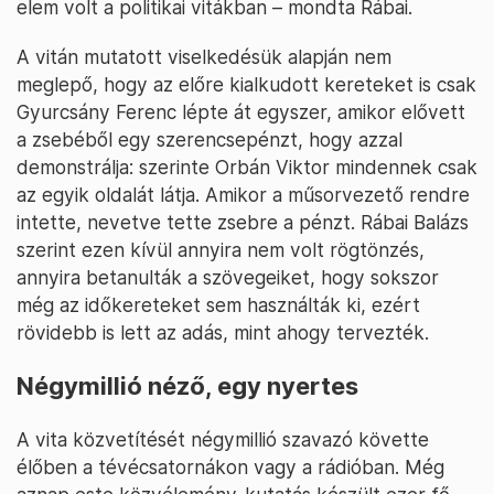
elem volt a politikai vitákban – mondta Rábai.
A vitán mutatott viselkedésük alapján nem
meglepő, hogy az előre kialkudott kereteket is csak
Gyurcsány Ferenc lépte át egyszer, amikor elővett
a zsebéből egy szerencsepénzt, hogy azzal
demonstrálja: szerinte Orbán Viktor mindennek csak
az egyik oldalát látja. Amikor a műsorvezető rendre
intette, nevetve tette zsebre a pénzt. Rábai Balázs
szerint ezen kívül annyira nem volt rögtönzés,
annyira betanulták a szövegeiket, hogy sokszor
még az időkereteket sem használták ki, ezért
rövidebb is lett az adás, mint ahogy tervezték.
Négymillió néző, egy nyertes
A vita közvetítését négymillió szavazó követte
élőben a tévécsatornákon vagy a rádióban. Még