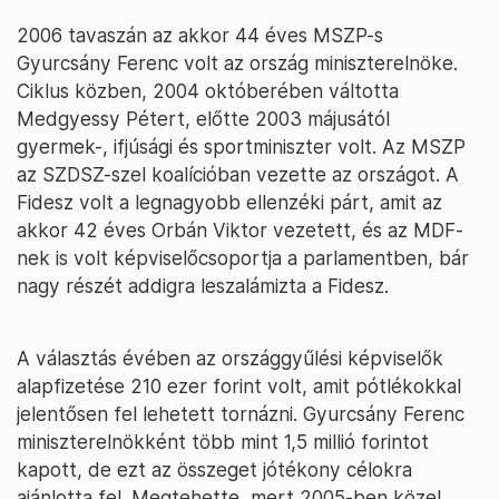
2006 tavaszán az akkor 44 éves MSZP-s
Gyurcsány Ferenc volt az ország miniszterelnöke.
Ciklus közben, 2004 októberében váltotta
Medgyessy Pétert, előtte 2003 májusától
gyermek-, ifjúsági és sportminiszter volt. Az MSZP
az SZDSZ-szel koalícióban vezette az országot. A
Fidesz volt a legnagyobb ellenzéki párt, amit az
akkor 42 éves Orbán Viktor vezetett, és az MDF-
nek is volt képviselőcsoportja a parlamentben, bár
nagy részét addigra leszalámizta a Fidesz.
A választás évében az országgyűlési képviselők
alapfizetése 210 ezer forint volt, amit pótlékokkal
jelentősen fel lehetett tornázni. Gyurcsány Ferenc
miniszterelnökként több mint 1,5 millió forintot
kapott, de ezt az összeget jótékony célokra
ajánlotta fel. Megtehette, mert 2005-ben közel