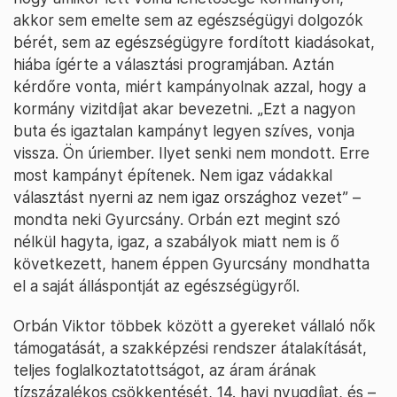
akkor sem emelte sem az egészségügyi dolgozók
bérét, sem az egészségügyre fordított kiadásokat,
hiába ígérte a választási programjában. Aztán
kérdőre vonta, miért kampányolnak azzal, hogy a
kormány vizitdíjat akar bevezetni. „Ezt a nagyon
buta és igaztalan kampányt legyen szíves, vonja
vissza. Ön úriember. Ilyet senki nem mondott. Erre
most kampányt építenek. Nem igaz vádakkal
választást nyerni az nem igaz országhoz vezet” –
mondta neki Gyurcsány. Orbán ezt megint szó
nélkül hagyta, igaz, a szabályok miatt nem is ő
következett, hanem éppen Gyurcsány mondhatta
el a saját álláspontját az egészségügyről.
Orbán Viktor többek között a gyereket vállaló nők
támogatását, a szakképzési rendszer átalakítását,
teljes foglalkoztatottságot, az áram árának
tízszázalékos csökkentését, 14. havi nyugdíjat, és –