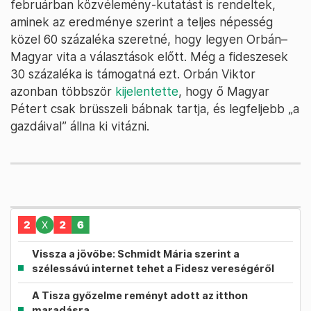
februárban közvélemény-kutatást is rendeltek,
aminek az eredménye szerint a teljes népesség
közel 60 százaléka szeretné, hogy legyen Orbán–
Magyar vita a választások előtt. Még a fideszesek
30 százaléka is támogatná ezt. Orbán Viktor
azonban többször
kijelentette
, hogy ő Magyar
Pétert csak brüsszeli bábnak tartja, és legfeljebb „a
gazdáival” állna ki vitázni.
Vissza a jövőbe: Schmidt Mária szerint a
szélessávú internet tehet a Fidesz vereségéről
A Tisza győzelme reményt adott az itthon
maradásra