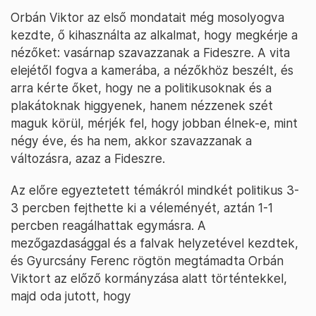
Orbán Viktor az első mondatait még mosolyogva
kezdte, ő kihasználta az alkalmat, hogy megkérje a
nézőket: vasárnap szavazzanak a Fideszre. A vita
elejétől fogva a kamerába, a nézőkhöz beszélt, és
arra kérte őket, hogy ne a politikusoknak és a
plakátoknak higgyenek, hanem nézzenek szét
maguk körül, mérjék fel, hogy jobban élnek-e, mint
négy éve, és ha nem, akkor szavazzanak a
változásra, azaz a Fideszre.
Az előre egyeztetett témákról mindkét politikus 3-
3 percben fejthette ki a véleményét, aztán 1-1
percben reagálhattak egymásra. A
mezőgazdasággal és a falvak helyzetével kezdtek,
és Gyurcsány Ferenc rögtön megtámadta Orbán
Viktort az előző kormányzása alatt történtekkel,
majd oda jutott, hogy