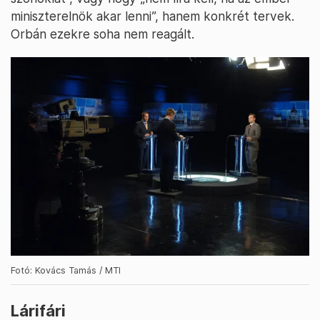
miniszterelnök akar lenni”, hanem konkrét tervek.
Orbán ezekre soha nem reagált.
Fotó: Kovács Tamás / MTI
Lárifári