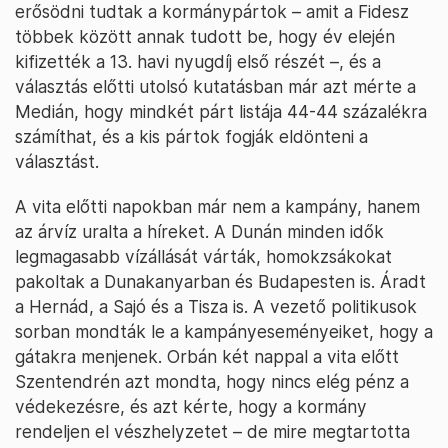
erősödni tudtak a kormánypártok – amit a Fidesz
többek között annak tudott be, hogy év elején
kifizették a 13. havi nyugdíj első részét –, és a
választás előtti utolsó kutatásban már azt mérte a
Medián, hogy mindkét párt listája 44-44 százalékra
számíthat, és a kis pártok fogják eldönteni a
választást.
A vita előtti napokban már nem a kampány, hanem
az árvíz uralta a híreket. A Dunán minden idők
legmagasabb vízállását várták, homokzsákokat
pakoltak a Dunakanyarban és Budapesten is. Áradt
a Hernád, a Sajó és a Tisza is. A vezető politikusok
sorban mondták le a kampányeseményeiket, hogy a
gátakra menjenek. Orbán két nappal a vita előtt
Szentendrén azt mondta, hogy nincs elég pénz a
védekezésre, és azt kérte, hogy a kormány
rendeljen el vészhelyzetet – de mire megtartotta