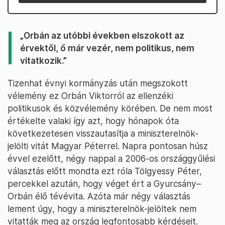
„Orbán az utóbbi években elszokott az
érvektől, ő már vezér, nem politikus, nem
vitatkozik.”
Tizenhat évnyi kormányzás után megszokott
vélemény ez Orbán Viktorról az ellenzéki
politikusok és közvélemény körében. De nem most
értékelte valaki így azt, hogy hónapok óta
következetesen visszautasítja a miniszterelnök-
jelölti vitát Magyar Péterrel. Napra pontosan húsz
évvel ezelőtt, négy nappal a 2006-os országgyűlési
választás előtt mondta ezt róla Tölgyessy Péter,
percekkel azután, hogy véget ért a Gyurcsány–
Orbán élő tévévita. Azóta már négy választás
lement úgy, hogy a miniszterelnök-jelöltek nem
vitatták meg az ország legfontosabb kérdéseit.