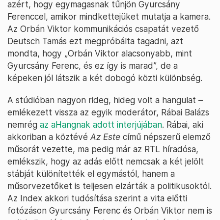
azért, hogy egymagasnak tűnjön Gyurcsány
Ferenccel, amikor mindkettejüket mutatja a kamera.
Az Orbán Viktor kommunikációs csapatát vezető
Deutsch Tamás ezt megpróbálta tagadni, azt
mondta, hogy „Orbán Viktor alacsonyabb, mint
Gyurcsány Ferenc, és ez így is marad”, de a
képeken jól látszik a két dobogó közti különbség.
A stúdióban nagyon rideg, hideg volt a hangulat –
emlékezett vissza az egyik moderátor, Rábai Balázs
nemrég
az aHangnak adott interjújában
. Rábai, aki
akkoriban a köztévé
Az Este
című népszerű elemző
műsorát vezette, ma pedig már az RTL híradósa,
emlékszik, hogy az adás előtt nemcsak a két jelölt
stábját különítették el egymástól, hanem a
műsorvezetőket is teljesen elzárták a politikusoktól.
Az Index akkori tudósítása szerint a vita előtti
fotózáson Gyurcsány Ferenc és Orbán Viktor nem is