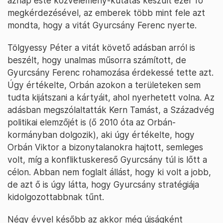
aznap este közvélemény-kutatás készült ezer fő
megkérdezésével, az emberek több mint fele azt
mondta, hogy a vitát Gyurcsány Ferenc nyerte.
Tölgyessy Péter a vitát követő adásban arról is
beszélt, hogy unalmas műsorra számított, de
Gyurcsány Ferenc rohamozása érdekessé tette azt.
Úgy értékelte, Orbán azokon a területeken sem
tudta kijátszani a kártyáit, ahol nyerhetett volna. Az
adásban megszólaltatták Kern Tamást, a Századvég
politikai elemzőjét is (ő 2010 óta az Orbán-
kormányban dolgozik), aki úgy értékelte, hogy
Orbán Viktor a bizonytalanokra hajtott, semleges
volt, míg a konfliktuskereső Gyurcsány túl is lőtt a
célon. Abban nem foglalt állást, hogy ki volt a jobb,
de azt ő is úgy látta, hogy Gyurcsány stratégiája
kidolgozottabbnak tűnt.
Négy évvel később az akkor még újságként