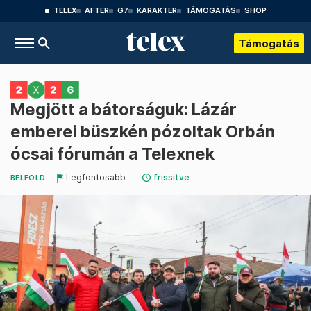
TELEX
AFTER
G7
KARAKTER
TÁMOGATÁS
SHOP
Támogatás
Megjött a bátorságuk: Lázár
emberei büszkén pózoltak Orbán
ócsai fórumán a Telexnek
Legfontosabb
frissítve
BELFÖLD