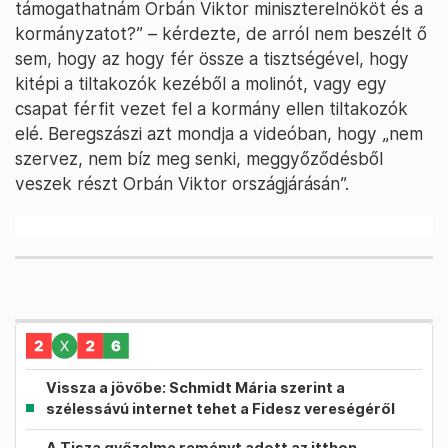
támogathatnám Orbán Viktor miniszterelnököt és a
kormányzatot?” – kérdezte, de arról nem beszélt ő
sem, hogy az hogy fér össze a tisztségével, hogy
kitépi a tiltakozók kezéből a molinót, vagy egy
csapat férfit vezet fel a kormány ellen tiltakozók
elé. Beregszászi azt mondja a videóban, hogy „nem
szervez, nem bíz meg senki, meggyőződésből
veszek részt Orbán Viktor országjárásán”.
Vissza a jövőbe: Schmidt Mária szerint a
szélessávú internet tehet a Fidesz vereségéről
A Tisza győzelme reményt adott az itthon