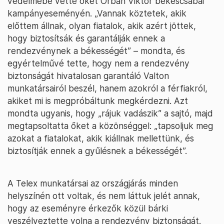
védelmébe vette őket Orbán Viktor békéscsabai
kampányeseményén. „Vannak köztetek, akik
előttem állnak, olyan fiatalok, akik azért jöttek,
hogy biztosítsák és garantálják ennek a
rendezvénynek a békességét” – mondta, és
egyértelművé tette, hogy nem a rendezvény
biztonságát hivatalosan garantáló Valton
munkatársairól beszél, hanem azokról a férfiakról,
akiket mi is megpróbáltunk megkérdezni. Azt
mondta ugyanis, hogy „rájuk vadászik” a sajtó, majd
megtapsoltatta őket a közönséggel: „tapsoljuk meg
azokat a fiatalokat, akik kiállnak mellettünk, és
biztosítják ennek a gyűlésnek a békességét”.
A Telex munkatársai az országjárás minden
helyszínén ott voltak, és nem láttuk jelét annak,
hogy az eseményre érkezők közül bárki
veszélyeztette volna a rendezvény biztonságát.