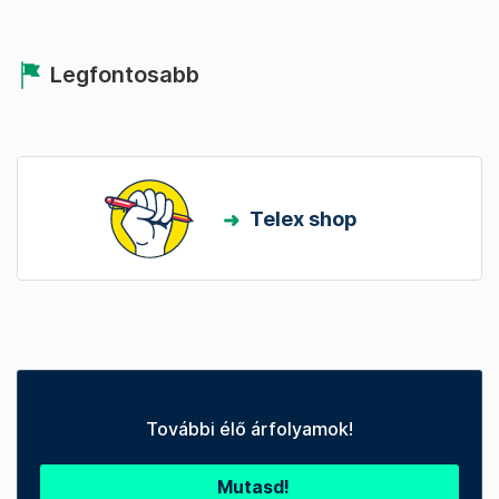
Legfontosabb
Telex shop
További élő árfolyamok!
Mutasd!