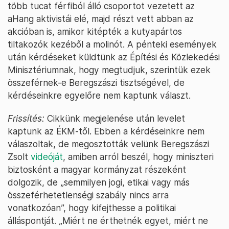
több tucat férfiból álló csoportot vezetett az
aHang aktivistái elé, majd részt vett abban az
akcióban is, amikor kitépték a kutyapártos
tiltakozók kezéből a molinót. A pénteki események
után kérdéseket küldtünk az Építési és Közlekedési
Minisztériumnak, hogy megtudjuk, szerintük ezek
összeférnek-e Beregszászi tisztségével, de
kérdéseinkre egyelőre nem kaptunk választ.
Frissítés:
Cikkünk megjelenése után levelet
kaptunk az ÉKM-től. Ebben a kérdéseinkre nem
válaszoltak, de megosztották velünk Beregszászi
Zsolt
videóját
, amiben arról beszél, hogy miniszteri
biztosként a magyar kormányzat részeként
dolgozik, de „semmilyen jogi, etikai vagy más
összeférhetetlenségi szabály nincs arra
vonatkozóan”, hogy kifejthesse a politikai
álláspontját. „Miért ne érthetnék egyet, miért ne