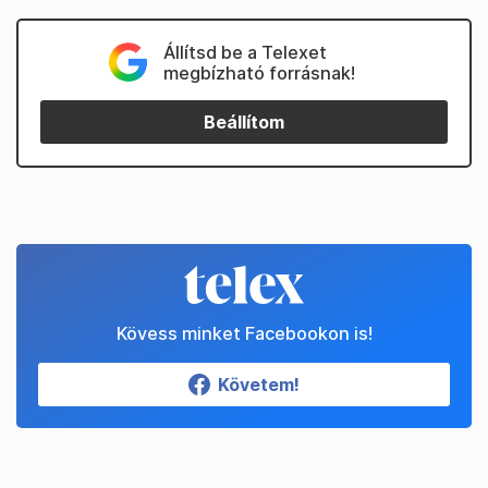
Állítsd be a Telexet
megbízható forrásnak!
Beállítom
Kövess minket Facebookon is!
Követem!