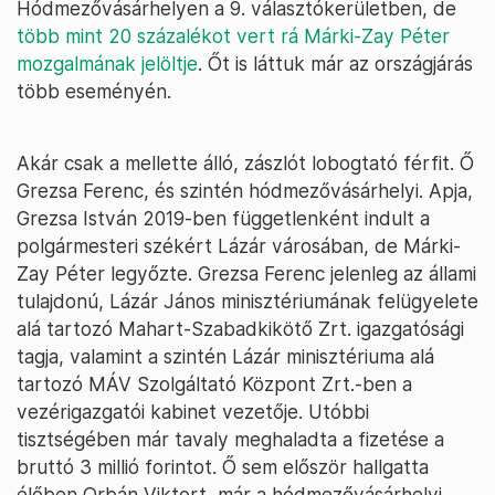
Hódmezővásárhelyen a 9. választókerületben, de
több mint 20 százalékot vert rá Márki-Zay Péter
mozgalmának jelöltje
. Őt is láttuk már az országjárás
több eseményén.
Akár csak a mellette álló, zászlót lobogtató férfit. Ő
Grezsa Ferenc, és szintén hódmezővásárhelyi. Apja,
Grezsa István 2019-ben függetlenként indult a
polgármesteri székért Lázár városában, de Márki-
Zay Péter legyőzte. Grezsa Ferenc jelenleg az állami
tulajdonú, Lázár János minisztériumának felügyelete
alá tartozó Mahart-Szabadkikötő Zrt. igazgatósági
tagja, valamint a szintén Lázár minisztériuma alá
tartozó MÁV Szolgáltató Központ Zrt.-ben a
vezérigazgatói kabinet vezetője. Utóbbi
tisztségében már tavaly meghaladta a fizetése a
bruttó 3 millió forintot. Ő sem először hallgatta
élőben Orbán Viktort, már a hódmezővásárhelyi