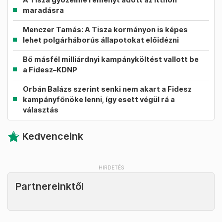
maradásra
Menczer Tamás: A Tisza kormányon is képes
lehet polgárháborús állapotokat előidézni
Bő másfél milliárdnyi kampányköltést vallott be
a Fidesz–KDNP
Orbán Balázs szerint senki nem akart a Fidesz
kampányfőnöke lenni, így esett végül rá a
választás
Kedvenceink
Partnereinktől