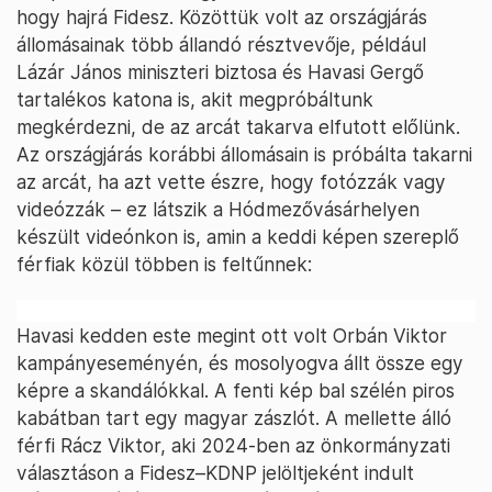
hogy hajrá Fidesz. Közöttük volt az országjárás
állomásainak több állandó résztvevője, például
Lázár János miniszteri biztosa és Havasi Gergő
tartalékos katona is, akit megpróbáltunk
megkérdezni, de az arcát takarva elfutott előlünk.
Az országjárás korábbi állomásain is próbálta takarni
az arcát, ha azt vette észre, hogy fotózzák vagy
videózzák – ez látszik a Hódmezővásárhelyen
készült videónkon is, amin a keddi képen szereplő
férfiak közül többen is feltűnnek:
Havasi kedden este megint ott volt Orbán Viktor
kampányeseményén, és mosolyogva állt össze egy
képre a skandálókkal. A fenti kép bal szélén piros
kabátban tart egy magyar zászlót. A mellette álló
férfi Rácz Viktor, aki 2024-ben az önkormányzati
választáson a Fidesz–KDNP jelöltjeként indult