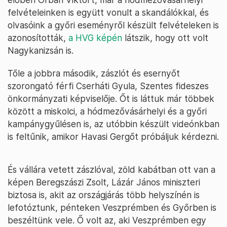
felvételeinken is együtt vonult a skandálókkal, és
olvasóink a győri eseményről készült felvételeken is
azonosították,
a HVG képén
látszik, hogy ott volt
Nagykanizsán is.
Tőle a jobbra második, zászlót és esernyőt
szorongató férfi Cserháti Gyula, Szentes fideszes
önkormányzati képviselője. Őt is láttuk már többek
között a miskolci, a hódmezővásárhelyi és a győri
kampánygyűlésen is, az utóbbin készült videónkban
is feltűnik, amikor Havasi Gergőt próbáljuk kérdezni.
És vállára vetett zászlóval, zöld kabátban ott van a
képen Beregszászi Zsolt, Lázár János miniszteri
biztosa is, akit az országjárás több helyszínén is
lefotóztunk, pénteken Veszprémben és Győrben is
beszéltünk vele. Ő volt az, aki Veszprémben egy