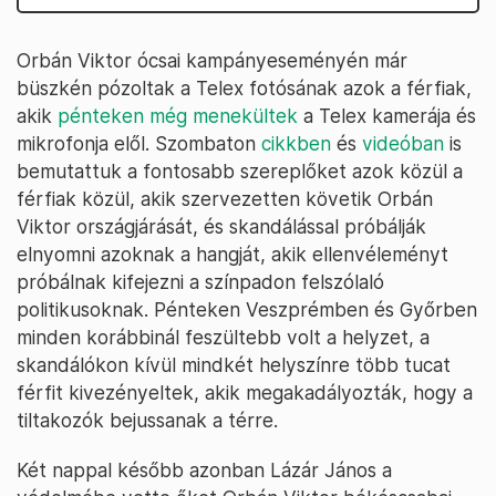
Orbán Viktor ócsai kampányeseményén már
büszkén pózoltak a Telex fotósának azok a férfiak,
akik
pénteken még menekültek
a Telex kamerája és
mikrofonja elől. Szombaton
cikkben
és
videóban
is
bemutattuk a fontosabb szereplőket azok közül a
férfiak közül, akik szervezetten követik Orbán
Viktor országjárását, és skandálással próbálják
elnyomni azoknak a hangját, akik ellenvéleményt
próbálnak kifejezni a színpadon felszólaló
politikusoknak. Pénteken Veszprémben és Győrben
minden korábbinál feszültebb volt a helyzet, a
skandálókon kívül mindkét helyszínre több tucat
férfit kivezényeltek, akik megakadályozták, hogy a
tiltakozók bejussanak a térre.
Két nappal később azonban Lázár János a