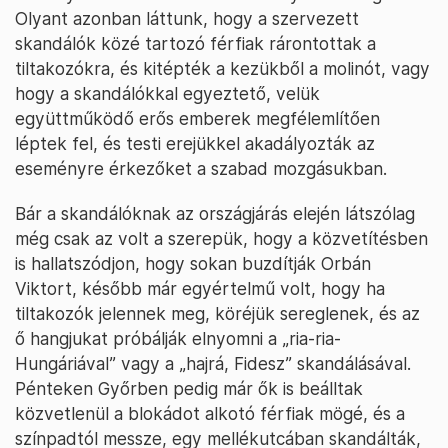
Olyant azonban láttunk, hogy a szervezett
skandálók közé tartozó férfiak rárontottak a
tiltakozókra, és kitépték a kezükből a molinót, vagy
hogy a skandálókkal egyeztető, velük
együttműködő erős emberek megfélemlítően
léptek fel, és testi erejükkel akadályozták az
eseményre érkezőket a szabad mozgásukban.
Bár a skandálóknak az országjárás elején látszólag
még csak az volt a szerepük, hogy a közvetítésben
is hallatszódjon, hogy sokan buzdítják Orbán
Viktort, később már egyértelmű volt, hogy ha
tiltakozók jelennek meg, köréjük sereglenek, és az
ő hangjukat próbálják elnyomni a „ria-ria-
Hungáriával” vagy a „hajrá, Fidesz” skandálásával.
Pénteken Győrben pedig már ők is beálltak
közvetlenül a blokádot alkotó férfiak mögé, és a
színpadtól messze, egy mellékutcában skandálták,