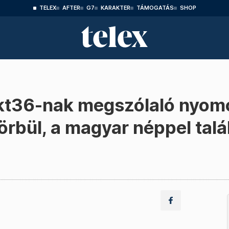
TELEX
AFTER
G7
KARAKTER
TÁMOGATÁS
SHOP
ekt36-nak megszólaló nyomo
görbül, a magyar néppel tal