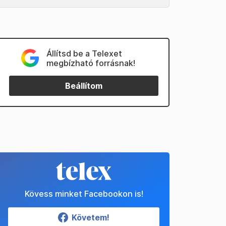
Állítsd be a Telexet
megbízható forrásnak!
Beállítom
Kövess minket Facebookon is!
Követem!