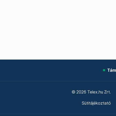
Tám
© 2026 Telex.hu Zrt.
Sütitájékoztató