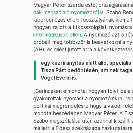
Magyar Péter szerda este, országjárásán
nak megszólaló nyomozóról
is. Szabó Ben
kiberbűnözés elleni főosztályának kiemel
hogyan zajlott a titkosszolgálati nyomásra
informatikusok ellen
. A nyomozó azt is ré
próbált meg többször is beavatkozni a n
(AH), és miért jutott arra a következtetés
egy kézi irányítás alatt álló, speciál
Tisza Párt bedöntésén, aminek tagja
Vogel Evelin is.
„Gerincesen elmondta, hogyan folyt bele 
gyakoroltak nyomást a nyomozóinkra, re
politikai megrendelésre hogy a valódi fele
mondta beszédében Magyar Péter. A Tisza
Szabó megszólalása után azonnal kiszállt 
mellett a Fidesz székházába házkutatásra,