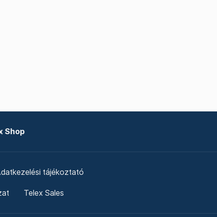
x Shop
datkezelési tájékoztató
zat
Telex Sales