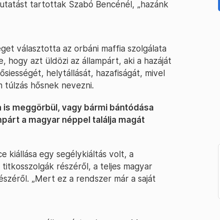
kutatást tartottak Szabó Bencénél, „hazánk
get választotta az orbáni maffia szolgálata
 hogy azt üldözi az állampárt, aki a hazáját
iességét, helytállását, hazafiságát, mivel
m túlzás hősnek nevezni.
la is meggörbül, vagy bármi bántódása
mpárt a magyar néppel találja magát
 kiállása egy segélykiáltás volt, a
titkosszolgák részéről, a teljes magyar
széről. „Mert ez a rendszer már a saját