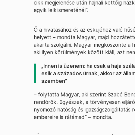
cikk megjelenése után hajnali kettőig ház
egyik lelkiismereténél”.
Ő a hivatásához és az esküjéhez való hűsé
helyett – mondta Magyar, majd hozzátette,
akarta szolgálni. Magyar megköszönte a hős
aki ilyen körülmények között kiáll, azt ne
„Innen is üzenem: ha csak a haja szá
esik a százados úrnak, akkor az álla
szemben”
– folytatta Magyar, aki szerint Szabó Bence
rendőrök, ügyészek, a törvényesen eljáró 
nyomozó hatóság és igazságszolgáltatás ré
embereire is rátámad” – mondta.