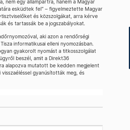
a, nem egy állampártra, hanem a Magyar
atára esküdtek fel” – figyelmeztette Magyar
isztviselőket és közszolgákat, arra kérve
ák és tartassák be a jogszabályokat.
dőrnyomozóval, aki azon a rendőrségi
 Tisza informatikusai elleni nyomozásban.
ogyan gyakorolt nyomást a titkosszolgálat
ügyről beszél, amit a Direkt36
ra alapozva mutatott be kedden megjelent
i visszaéléssel gyanúsították meg, és