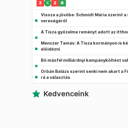
Vissza a jövőbe: Schmidt Mária szerint a 
vereségéről
A Tisza győzelme reményt adott az itth
Menczer Tamás: A Tisza kormányon is ké
előidézni
Bő másfél milliárdnyi kampányköltést va
Orbán Balázs szerint senki nem akart a F
rá a választás
Kedvenceink