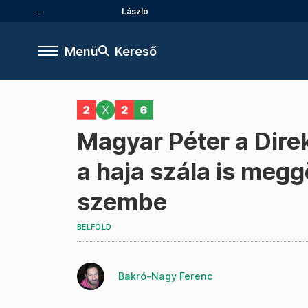
László
Menü
Kereső
Magyar Péter a Dir
a haja szála is meg
szembe
BELFÖLD
Bakró-Nagy Ferenc