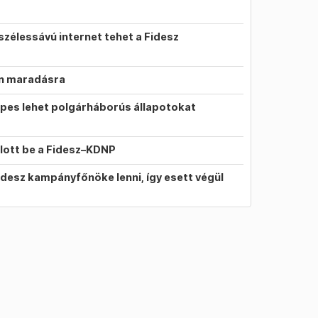
szélessávú internet tehet a Fidesz
on maradásra
pes lehet polgárháborús állapotokat
llott be a Fidesz–KDNP
idesz kampányfőnöke lenni, így esett végül