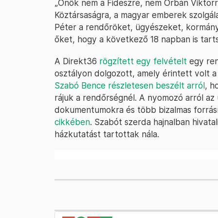
„Önök nem a Fideszre, nem Orbán Viktorr
Köztársaságra, a magyar emberek szolgál
Péter a rendőröket, ügyészeket, kormányt
őket, hogy a következő 18 napban is tarts
A Direkt36
rögzített egy felvételt
egy ren
osztályon dolgozott, amely érintett volt a
Szabó Bence részletesen beszélt arról
, h
rájuk a rendőrségnél. A nyomozó arról az 
dokumentumokra és több bizalmas forrás
cikkében
. Szabót szerda hajnalban hivatal
házkutatást tartottak nála.