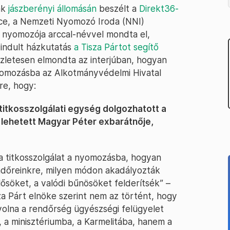
ak
jászberényi állomásán
beszélt a
Direkt36-
ce, a Nemzeti Nyomozó Iroda (NNI)
t nyomozója arccal-névvel mondta el,
 indult házkutatás
a Tisza Pártot segítő
szletesen elmondta az interjúban, hogyan
yomozásba az Alkotmányvédelmi Hivatal
re, hogy:
is titkosszolgálati egység dolgozhatott a
 lehetett Magyar Péter exbarátnője,
a titkosszolgálat a nyomozásba, hogyan
ndőreinkre, milyen módon akadályozták
lősöket, a valódi bűnösöket felderítsék” –
 Párt elnöke szerint nem az történt, hogy
volna a rendőrség ügyészségi felügyelet
 a minisztériumba, a Karmelitába, hanem a