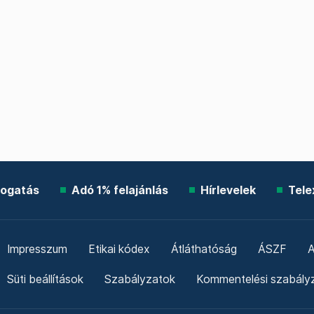
ogatás
Adó 1% felajánlás
Hírlevelek
Tele
Impresszum
Etikai kódex
Átláthatóság
ÁSZF
A
Süti beállítások
Szabályzatok
Kommentelési szabály