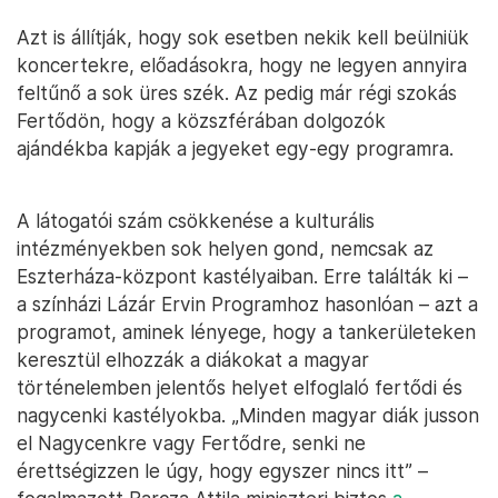
Azt is állítják, hogy sok esetben nekik kell beülniük
koncertekre, előadásokra, hogy ne legyen annyira
feltűnő a sok üres szék. Az pedig már régi szokás
Fertődön, hogy a közszférában dolgozók
ajándékba kapják a jegyeket egy-egy programra.
A látogatói szám csökkenése a kulturális
intézményekben sok helyen gond, nemcsak az
Eszterháza-központ kastélyaiban. Erre találták ki –
a színházi Lázár Ervin Programhoz hasonlóan – azt a
programot, aminek lényege, hogy a tankerületeken
keresztül elhozzák a diákokat a magyar
történelemben jelentős helyet elfoglaló fertődi és
nagycenki kastélyokba. „Minden magyar diák jusson
el Nagycenkre vagy Fertődre, senki ne
érettségizzen le úgy, hogy egyszer nincs itt” –