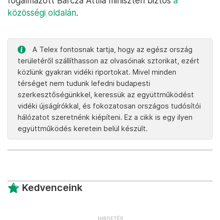
fogalmazott Barcza Attila miniszteri biztos
a
közösségi oldalán
.
A Telex fontosnak tartja, hogy az egész ország
területéről szállíthasson az olvasóinak sztorikat, ezért
közlünk gyakran vidéki riportokat. Mivel minden
térséget nem tudunk lefedni budapesti
szerkesztőségünkkel, keressük az együttműködést
vidéki újságírókkal, és fokozatosan országos tudósítói
hálózatot szeretnénk kiépíteni. Ez a cikk is egy ilyen
együttműködés keretein belül készült.
Kedvenceink