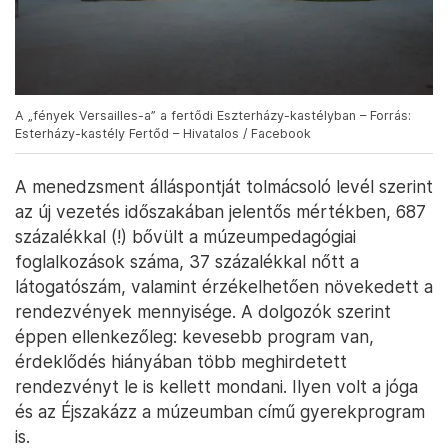
A „fények Versailles-a” a fertődi Eszterházy-kastélyban – Forrás:
Esterházy-kastély Fertőd – Hivatalos / Facebook
A menedzsment álláspontját tolmácsoló levél szerint
az új vezetés időszakában jelentős mértékben, 687
százalékkal (!) bővült a múzeumpedagógiai
foglalkozások száma, 37 százalékkal nőtt a
látogatószám, valamint érzékelhetően növekedett a
rendezvények mennyisége. A dolgozók szerint
éppen ellenkezőleg: kevesebb program van,
érdeklődés hiányában több meghirdetett
rendezvényt le is kellett mondani. Ilyen volt a jóga
és az Éjszakázz a múzeumban című gyerekprogram
is.