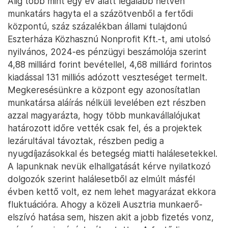
Alig több mint egy év alatt legalább hetven
munkatárs hagyta el a százötvenből a fertődi
központú, száz százalékban állami tulajdonú
Eszterháza Közhasznú Nonprofit Kft.-t, ami utolsó
nyilvános, 2024-es pénzügyi beszámolója szerint
4,88 milliárd forint bevétellel, 4,68 milliárd forintos
kiadással 131 milliós adózott veszteséget termelt.
Megkeresésünkre a központ egy azonosítatlan
munkatársa aláírás nélküli levelében ezt részben
azzal magyarázta, hogy több munkavállalójukat
határozott időre vették csak fel, és a projektek
lezárultával távoztak, részben pedig a
nyugdíjazásokkal és betegség miatti halálesetekkel.
A lapunknak nevük elhallgatását kérve nyilatkozó
dolgozók szerint halálesetből az elmúlt másfél
évben kettő volt, ez nem lehet magyarázat ekkora
fluktuációra. Ahogy a közeli Ausztria munkaerő-
elszívó hatása sem, hiszen akit a jobb fizetés vonz,