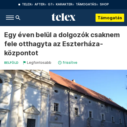
TELEX
AFTER
G7
KARAKTER
TÁMOGATÁS
SHOP
Támogatás
Egy éven belül a dolgozók csaknem
fele otthagyta az Eszterháza-
központot
Legfontosabb
frissítve
BELFÖLD