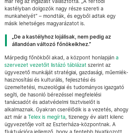
már rég az ingázást választotta. „A fertődi
kastélyban dolgozók nagy része szereti a
munkahelyét” – mondták, és egyből adtak egy
másik lehetséges magyarázatot is.
„De a kastélyhoz lojálisak, nem pedig az
állandóan változó főnökeikhez.”
Márpedig főnökből akad, a központ honlapján
a
szervezet vezetőit listázó táblázat
szerint az
ügyvezető munkáját stratégiai, gazdasági, műemlék-
hasznosítási és kulturális, fejlesztési és
üzemeltetési, muzeológiai és tudományos igazgató
segíti, de hasonló bérezéssel megfelelési
tanácsadót és adatvédelmi tisztviselőt is
alkalmaznak. Gyakran cserélődik is a vezetés, ahogy
azt már a
Telex is megírta
, tizenegy év alatt kilenc
ügyvezetője volt az Eszterháza-központnak. A
fluktuációra jellemző, hogy a fentebb hivatkozott