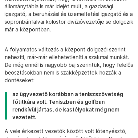
állománytábla is már idejét múlt, a gazdasági
igazgató, a beruházási és üzemeltetési igazgató és a
sopronbánfalvai kolostor divízióvezetője se dolgozik
már a központban.
A folyamatos változás a központ dolgozói szerint
nehezíti, már-már ellehetetleníti a szakmai munkát.
De még ennél is nagyobb baj szerintük, hogy felelős
beosztásokban nem is szakképzettek hozzák a
döntéseket:
az ügyvezető korábban a teniszszövetség
főtitkára volt. Teniszben és golfban
rendkívül jártas, de kastélyokat még nem
vezetett.
A vele érkezett vezetők között volt lótenyésztő,