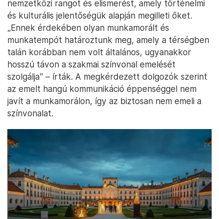
nemzetközi rangot és elismerést, amely történelmi
és kulturális jelentőségük alapján megilleti őket.
„Ennek érdekében olyan munkamorált és
munkatempót határoztunk meg, amely a térségben
talán korábban nem volt általános, ugyanakkor
hosszú távon a szakmai színvonal emelését
szolgálja” – írták. A megkérdezett dolgozók szerint
az emelt hangú kommunikáció éppenséggel nem
javít a munkamorálon, így az biztosan nem emeli a
színvonalat.