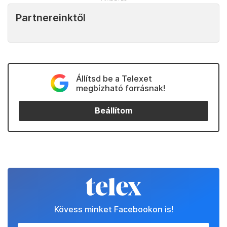
Partnereinktől
Állítsd be a Telexet
megbízható forrásnak!
Beállítom
Kövess minket Facebookon is!