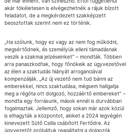
de már elment. Van színésznő. Ettől függetlenül
akár tökéletesen is elvégezhetnék a rájuk bízott
feladatot, de a megkérdezett szakképzett
beosztottak szerint nem ez történik.
„Ha szólunk, hogy ez vagy az nem fog működni,
megsértődnek, és személyük elleni támadásnak
veszik a szakmai jelzéseinket” – mondták. Többen
arra panaszkodtak, hogy főnökeik az ügyvezetővel
az élen a szaktudás hiányát arroganciával
kompenzálják. „Az új vezető nem tud bánni az
emberekkel, nincs szaktudása, mégsem hallgatja
meg a régóta ott dolgozó, hozzáértő embereket” –
mondta egy forrásunk, mások ennél is durvábban
fogalmaztak. Jellemző, hogy sokan már azok közül
is elhagyták a központot, akiket a 2024 legvégén
kinevezett Sütő Csilla csábított Fertődre. Az
ügyvezetőt próbáltuk reagáltatni a dolgozók