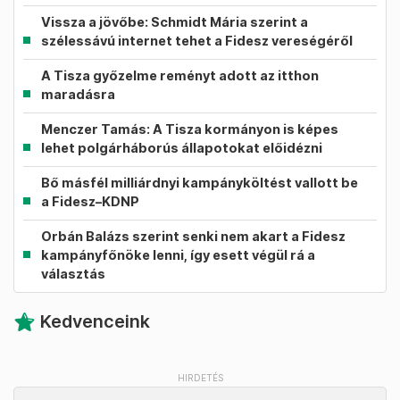
Vissza a jövőbe: Schmidt Mária szerint a
szélessávú internet tehet a Fidesz vereségéről
A Tisza győzelme reményt adott az itthon
maradásra
Menczer Tamás: A Tisza kormányon is képes
lehet polgárháborús állapotokat előidézni
Bő másfél milliárdnyi kampányköltést vallott be
a Fidesz–KDNP
Orbán Balázs szerint senki nem akart a Fidesz
kampányfőnöke lenni, így esett végül rá a
választás
Kedvenceink