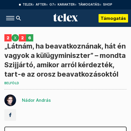
TELEX
AFTER
G7
KARAKTER
TÁMOGATÁS
SHOP
Támogatás
„Látnám, ha beavatkoznának, hát én
vagyok a külügyminiszter” – mondta
Szijjártó, amikor arról kérdezték,
tart-e az orosz beavatkozásoktól
BELFÖLD
Nádor András