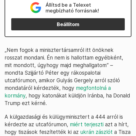
Állítsd be a Telexet
megbízható forrásnak!
Beállítom
„Nem fogok a minisztertársamról itt önöknek
rosszat mondani. Én nem is hallottam egyébként,
mit mondott, úgyhogy majd meghallgatom” –
mondta Szijjártó Péter egy rákospalotai
utcafórumon, amikor Gulyás Gergely arról szóló
mondatáról kérdezték, hogy
megfontolná a
kormány
, hogy katonákat küldjön Iránba, ha Donald
Trump ezt kérné.
A külgazdasági és külügyminisztert a 444 arról is
kérdezte az utcafórumon,
miért terjeszti
azt a hírt,
hogy tiszások feszítették ki az
ukrán zászlót
a Tisza