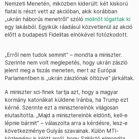
Nemzeti Menetén, miközben kiderült: két kiskorú
fiatal is részt vett az akcióban, akik korábban
„ukrán háborús menetről” szóló
molinót lógattak ki
egy lakásból. Egyikük ráadásul közvetlenül az akció
előtt a budapesti Fidelitas elnökével fotózkodott.
„Erről nem tudok semmit” – mondta a miniszter.
Szerinte nem volt meglepetés, hogy ukrán zászló
jelent meg a tiszás meneten, mert az Európai
Parlamentben is „ukrán zászlónak öltözve” járkáltak.
A miniszter sci-finek tartja azt, hogy a magyar
kormány katonákat küldene Iránba, ha Trump ezt
kérné. Szerinte ezt a miniszterelnök világosan
elutasította. „Majd a miniszterelnök eldönti, kell-e
lépnie bármit” – válaszolta arra a kérdésre, lesz-e
következménye Gulyás szavainak. Külön MTI-
közlemény is kijött arról, hogy Szijjártó elmondta,