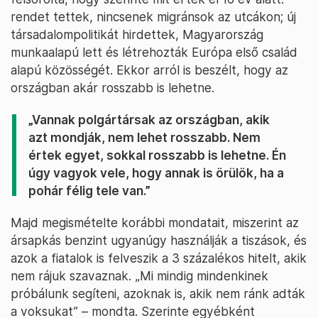
rendet tettek, nincsenek migránsok az utcákon; új
társadalompolitikát hirdettek, Magyarország
munkaalapú lett és létrehozták Európa első család
alapú közösségét. Ekkor arról is beszélt, hogy az
országban akár rosszabb is lehetne.
„Vannak polgártársak az országban, akik
azt mondják, nem lehet rosszabb. Nem
értek egyet, sokkal rosszabb is lehetne. Én
úgy vagyok vele, hogy annak is örülök, ha a
pohár félig tele van.”
Majd megismételte korábbi mondatait, miszerint az
ársapkás benzint ugyanúgy használják a tiszások, és
azok a fiatalok is felveszik a 3 százalékos hitelt, akik
nem rájuk szavaznak. „Mi mindig mindenkinek
próbálunk segíteni, azoknak is, akik nem ránk adták
a voksukat” – mondta. Szerinte egyébként