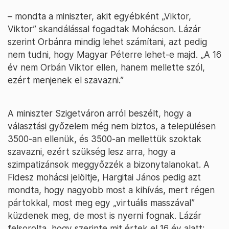
– mondta a miniszter, akit egyébként „Viktor,
Viktor” skandálással fogadtak Mohácson. Lázár
szerint Orbánra mindig lehet számítani, azt pedig
nem tudni, hogy Magyar Péterre lehet-e majd. „A 16
év nem Orbán Viktor ellen, hanem mellette szól,
ezért menjenek el szavazni.”
A miniszter Szigetváron arról beszélt, hogy a
választási győzelem még nem biztos, a településen
3500-an ellenük, és 3500-an mellettük szoktak
szavazni, ezért szükség lesz arra, hogy a
szimpatizánsok meggyőzzék a bizonytalanokat. A
Fidesz mohácsi jelöltje, Hargitai János pedig azt
mondta, hogy nagyobb most a kihívás, mert régen
pártokkal, most meg egy „virtuális masszával”
küzdenek meg, de most is nyerni fognak. Lázár
felsorolta, hogy szerinte mit értek el 16 év alatt: