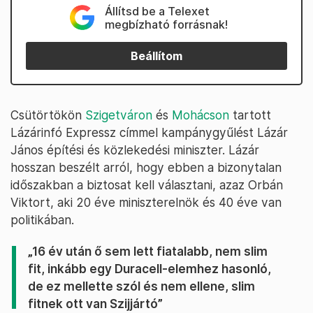
Állítsd be a Telexet
megbízható forrásnak!
Beállítom
Csütörtökön
Szigetváron
és
Mohácson
tartott
Lázárinfó Expressz címmel kampánygyűlést Lázár
János építési és közlekedési miniszter. Lázár
hosszan beszélt arról, hogy ebben a bizonytalan
időszakban a biztosat kell választani, azaz Orbán
Viktort, aki 20 éve miniszterelnök és 40 éve van
politikában.
„16 év után ő sem lett fiatalabb, nem slim
fit, inkább egy Duracell-elemhez hasonló,
de ez mellette szól és nem ellene, slim
fitnek ott van Szijjártó”