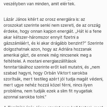
veszélyben van minden, amit elértek.
Lázár János kitért az orosz energiára is: az
oroszokat szerinte senki nem szereti, de az ország
érdeke, hogy onnan kapjon energiát. „Hát ki a fene
akar kétszer-háromszor ennyit fizetni a
gázszámláért, és ki akar drágább benzint?” Szerinte
dolgozhatnak azon, hogy az Adriára hozzanak
amerikai gázt, de ennek még nincsenek meg a
feltételei. A mostani energiaszállítások
fenntartásához szerinte erőt kell mutatni, és „nem
szabad hagyni, hogy Orbán Viktort sarokba
szorítsák, mert testileg azért jól tudja magát védeni,
mert ugye nehéz hozzá közel férni, nincs ilyen
probléma, nem tudják ezek a slim fit nyugatiak
azonnal sarokba tolni.”