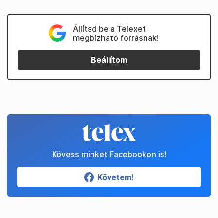
Állítsd be a Telexet
megbízható forrásnak!
Beállítom
Kövess minket Facebookon is!
Követem!