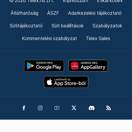
© 2026 Telex.hu Zrt.
Impresszum
Etikai kódex
Átláthatóság
ÁSZF
Adatkezelési tájékoztató
Sütitájékoztató
Süti beállítások
Szabályzatok
Kommentelési szabályzat
Telex Sales