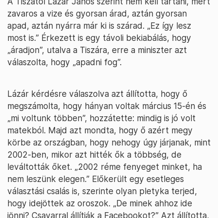
A Tiszától Lázár János szerint nem kell tartani, mert
zavaros a vize és gyorsan árad, aztán gyorsan
apad, aztán nyárra már ki is szárad. „Ez így lesz
most is.” Érkezett is egy távoli bekiabálás, hogy
„áradjon”, utalva a Tiszára, erre a miniszter azt
válaszolta, hogy „apadni fog”.
Lázár kérdésre válaszolva azt állította, hogy ő
megszámolta, hogy hányan voltak március 15-én és
„mi voltunk többen”, hozzátette: mindig is jó volt
matekból. Majd azt mondta, hogy ő azért megy
körbe az országban, hogy nehogy úgy járjanak, mint
2002-ben, mikor azt hitték ők a többség, de
leváltották őket. „2002 réme fenyeget minket, ha
nem leszünk elegen.” Előkerült egy esetleges
választási csalás is, szerinte olyan pletyka terjed,
hogy idejöttek az oroszok. „De minek ahhoz ide
jönni? Csavarral állítják a Facebookot?” Azt állította,