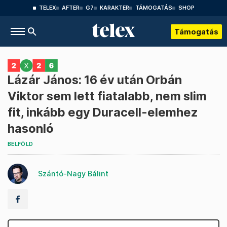
TELEX
AFTER
G7
KARAKTER
TÁMOGATÁS
SHOP
Támogatás
Lázár János: 16 év után Orbán
Viktor sem lett fiatalabb, nem slim
fit, inkább egy Duracell-elemhez
hasonló
BELFÖLD
Szántó-Nagy Bálint