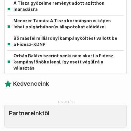
A Tisza győzelme reményt adott az itthon
maradásra
Menczer Tamás: A Tisza kormányon is képes
lehet polgárháborús állapotokat előidézni
Bő másfél milliárdnyi kampányköltést vallott be
a Fidesz–KDNP
Orbán Balázs szerint senki nem akart a Fidesz
kampányfőnöke lenni, így esett végül rá a
választás
Kedvenceink
Partnereinktől