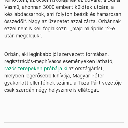
Vasmű, ahonnan 3000 embert küldtek utcára, a
kézilabdacsarnok, ami folyton beázik és hamarosan
összedől”. Nagy az üzenetet azzal zárta, Orbánnak
ezzel nem is kell foglalkozni, „majd mi április 12-e
után megoldjuk”.
Orbán, aki leginkább jól szervezett formában,
regisztrációs-meghívásos eseményeken látható,
rázós terepeken próbálja ki
az országjárást,
melyben legerősebb kihívója, Magyar Péter
gyakorlott ellenfélnek számít: a Tisza Párt vezetője
csak szerdán négy helyszínre is ellátogat.