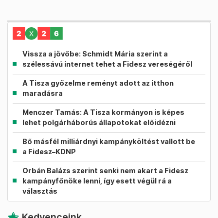
Vissza a jövőbe: Schmidt Mária szerint a
szélessávú internet tehet a Fidesz vereségéről
A Tisza győzelme reményt adott az itthon
maradásra
Menczer Tamás: A Tisza kormányon is képes
lehet polgárháborús állapotokat előidézni
Bő másfél milliárdnyi kampányköltést vallott be
a Fidesz–KDNP
Orbán Balázs szerint senki nem akart a Fidesz
kampányfőnöke lenni, így esett végül rá a
választás
Kedvenceink