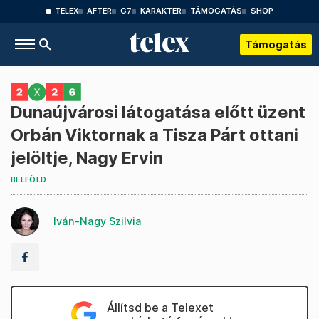
TELEX
AFTER
G7
KARAKTER
TÁMOGATÁS
SHOP
Támogatás
Dunaújvárosi látogatása előtt üzent
Orbán Viktornak a Tisza Párt ottani
jelöltje, Nagy Ervin
BELFÖLD
Iván-Nagy Szilvia
Állítsd be a Telexet