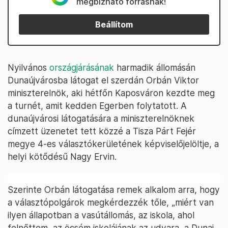
megbízható forrásnak!
Beállítom
Nyilvános
országjárásának
harmadik állomásán
Dunaújvárosba látogat el szerdán Orbán Viktor
miniszterelnök, aki hétfőn Kaposváron kezdte meg
a turnét, amit kedden Egerben folytatott. A
dunaújvárosi látogatására a miniszterelnöknek
címzett üzenetet tett közzé a Tisza Párt Fejér
megye 4-es választókerületének képviselőjelöltje, a
helyi kötődésű Nagy Ervin.
Szerinte Orbán látogatása remek alkalom arra, hogy
a választópolgárok megkérdezzék tőle, „miért van
ilyen állapotban a vasútállomás, az iskola, ahol
felnőttem, az öcsém iskolájának az udvara, a Dunai