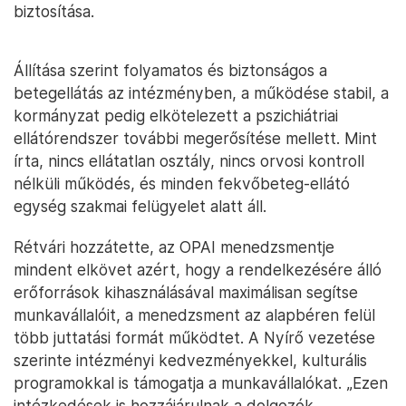
biztosítása.
Állítása szerint folyamatos és biztonságos a
betegellátás az intézményben, a működése stabil, a
kormányzat pedig elkötelezett a pszichiátriai
ellátórendszer további megerősítése mellett. Mint
írta, nincs ellátatlan osztály, nincs orvosi kontroll
nélküli működés, és minden fekvőbeteg-ellátó
egység szakmai felügyelet alatt áll.
Rétvári hozzátette, az OPAI menedzsmentje
mindent elkövet azért, hogy a rendelkezésére álló
erőforrások kihasználásával maximálisan segítse
munkavállalóit, a menedzsment az alapbéren felül
több juttatási formát működtet. A Nyírő vezetése
szerinte intézményi kedvezményekkel, kulturális
programokkal is támogatja a munkavállalókat. „Ezen
intézkedések is hozzájárulnak a dolgozók