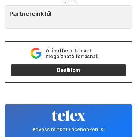
Partnereinktől
Állítsd be a Telexet
megbízható forrásnak!
Beállítom
Kövess minket Facebookon is!