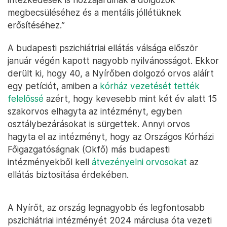
megbecsüléséhez és a mentális jóllétüknek
erősítéséhez.”
A budapesti pszichiátriai ellátás válsága először
január végén kapott nagyobb nyilvánosságot. Ekkor
derült ki, hogy 40, a Nyírőben dolgozó orvos aláírt
egy petíciót, amiben a
kórház vezetését tették
felelőssé
azért, hogy kevesebb mint két év alatt 15
szakorvos elhagyta az intézményt, egyben
osztálybezárásokat is sürgettek. Annyi orvos
hagyta el az intézményt, hogy az Országos Kórházi
Főigazgatóságnak (Okfő) más budapesti
intézményekből kell
átvezényelni orvosokat
az
ellátás biztosítása érdekében.
A Nyírőt, az ország legnagyobb és legfontosabb
pszichiátriai intézményét 2024 márciusa óta vezeti