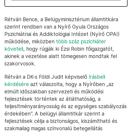
Rétvári Bence, a Belügyminisztérium államtitkára
szerint rendben van a Nyírő Gyula Országos
Pszichiátriai és Addiktológiai Intézet (Nyírő OPAI)
működése, miközben
több száz pszichiáter
követeli
, hogy rúgják ki Ézsi Robin főigazgatót,
akinek a vezetése alatt tömegesen mondtak fel
szakorvosok.
Rétvári a DK-s Földi Judit képviselő
írásbeli
kérdésére
azt válaszolta, hogy a Nyírőben „az
elmúlt időszakban szervezeti és működési
fejlesztések történtek az átláthatóság, a
teljesítményarányosság és az egységes szabályozás
érdekében”. A belügyi államtitkár szerint a
fejlesztések célja a biztonságos, kiszámítható és
szakmailag magas színvonalú betegellátás