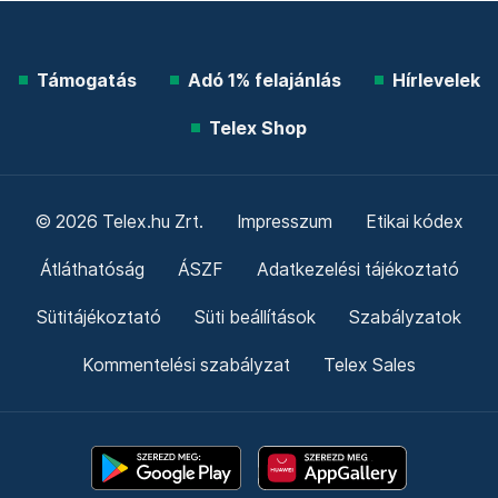
Támogatás
Adó 1% felajánlás
Hírlevelek
Telex Shop
© 2026 Telex.hu Zrt.
Impresszum
Etikai kódex
Átláthatóság
ÁSZF
Adatkezelési tájékoztató
Sütitájékoztató
Süti beállítások
Szabályzatok
Kommentelési szabályzat
Telex Sales