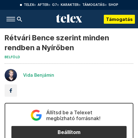
TELEX
AFTER
G7
KARAKTER
TÁMOGATÁS
SHOP
Támogatás
Rétvári Bence szerint minden
rendben a Nyírőben
BELFÖLD
Vida Benjámin
Állítsd be a Telexet
megbízható forrásnak!
Beállítom