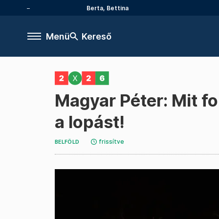
Berta, Bettina
Menü
Kereső
Magyar Péter: Mit f
a lopást!
frissítve
BELFÖLD