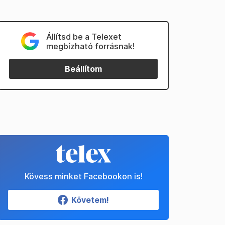
Állítsd be a Telexet
megbízható forrásnak!
Beállítom
Kövess minket Facebookon is!
Követem!