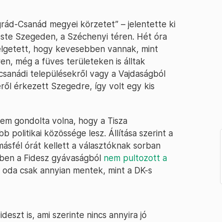
grád-Csanád megyei körzetet” – jelentette ki
este Szegeden, a Széchenyi téren. Hét óra
élgetett, hogy kevesebben vannak, mint
en, még a füves területeken is álltak
anádi településekről vagy a Vajdaságból
ről érkezett Szegedre, így volt egy kis
em gondolta volna, hogy a Tisza
politikai közössége lesz. Állítása szerint a
másfél órát kellett a választóknak sorban
emben a Fidesz gyávaságból
nem pultozott a
, oda csak annyian mentek, mint a DK-s
eszt is, ami szerinte nincs annyira jó