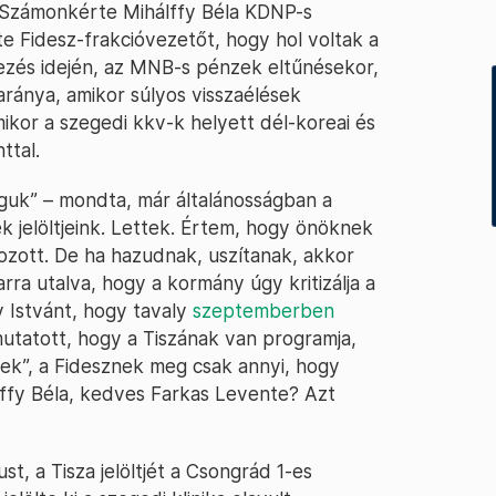
 Számonkérte Mihálffy Béla KDNP-s
e Fidesz-frakcióvezetőt, hogy hol voltak a
zés idején, az MNB-s pénzek eltűnésekor,
aránya, amikor súlyos visszaélések
or a szegedi kkv-k helyett dél-koreai és
ttal.
guk” – mondta, már általánosságban a
k jelöltjeink. Lettek. Értem, hogy önöknek
gozott. De ha hazudnak, uszítanak, akkor
ra utalva, hogy a kormány úgy kritizálja a
ny Istvánt, hogy tavaly
szeptemberben
ámutatott, hogy a Tiszának van programja,
ek”, a Fidesznek meg csak annyi, hogy
álffy Béla, kedves Farkas Levente? Azt
t, a Tisza jelöltjét a Csongrád 1-es