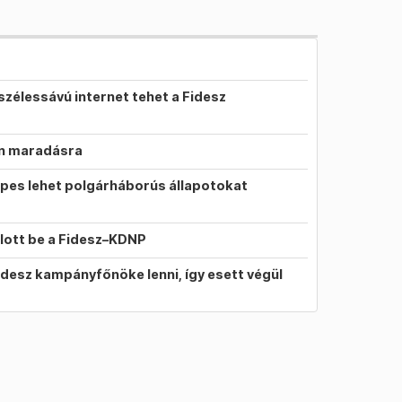
szélessávú internet tehet a Fidesz
on maradásra
pes lehet polgárháborús állapotokat
llott be a Fidesz–KDNP
idesz kampányfőnöke lenni, így esett végül