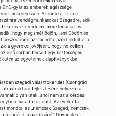
elölte ki a szegedi klinika elavult
gy a BYD-gyár az emberek egészsége
erint működhessen. Szerinte a Tisza a
zerszámra vendégmunkásokat Szegedre, akik
ett környezetvédelmi minisztériumot és
gedik, hogy megismétlődjön, „ami Gödön és
 beszédében azt mondta: azért indult el a
ozik a gyerekei jövőjéért, hogy ne kelljen
az első sorban harcolt egy tisztességes
zsákutca az egyetemek alapítványokba
 részben szegedi választókerület (Csongrád
lyi infrastruktúra fejlesztésére helyezte a
vannak olyan utak, ahol nem az a kérdés
y egyben marad-e az autó. Az évek óta
g azt mondta: ez „nemcsak Szeged, nemcsak
 a fejlődésé, a gazdaságé”. Ugyanakkor