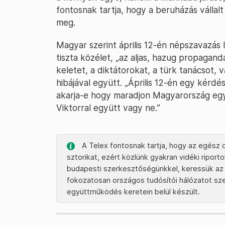
fontosnak tartja, hogy a beruházás vállalt
meg.
Magyar szerint április 12-én népszavazás l
tiszta közélet, „az aljas, hazug propagand
keletet, a diktátorokat, a türk tanácsot,
hibájával együtt. „Április 12-én egy kérd
akarja-e hogy maradjon Magyarország egy
Viktorral együtt vagy ne.”
A Telex fontosnak tartja, hogy az egész o
sztorikat, ezért közlünk gyakran vidéki ripor
budapesti szerkesztőségünkkel, keressük az 
fokozatosan országos tudósítói hálózatot szere
együttműködés keretein belül készült.