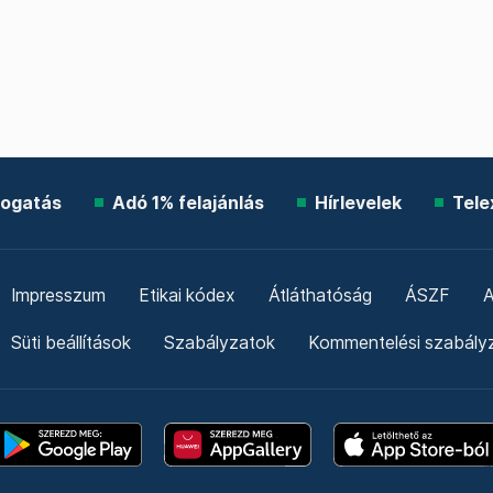
ogatás
Adó 1% felajánlás
Hírlevelek
Tele
Impresszum
Etikai kódex
Átláthatóság
ÁSZF
A
Süti beállítások
Szabályzatok
Kommentelési szabály