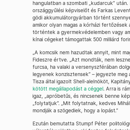
hangulatban a szombati „kudarcuk” után.
országgyűlési képviselőt és Farkas Levent
gödi akkumulátorgyárban történt szennye
amikor olyan magas a kórházi fertőzések 
történtek a gyermekvédelemben vagy amik
kínai cégeket támogattak 500 milliárd forin
„A komcsik nem hazudtak annyit, mint ma
Fideszre értve. „Azt mondták, nem leszne
furcsa, ha valaki a versenyszférában dol
legyenek konzisztensek” – jegyezte meg ar
Tisza által igazolt Shell-alelnököt, Kapitá
kötött megállapodást a céggel
. Arra is r
igaz, „apróbetűs, és nincsenek benne kép
„folytatjuk”. „Mit folytatnak, kedves Mih
mondják a szögediek, hogy a lopást.”
Ezután bemutatta Stumpf Péter politológus