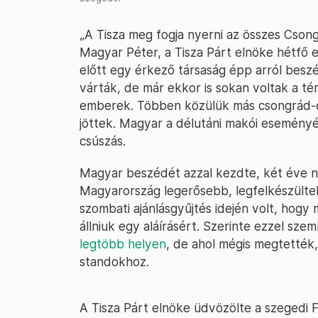
„A Tisza meg fogja nyerni az összes Cson
Magyar Péter, a Tisza Párt elnöke hétfő 
előtt egy érkező társaság épp arról besz
várták, de már ekkor is sokan voltak a tér
emberek. Többen közülük más csongrád-cs
jöttek. Magyar a délutáni makói eseményé
csúszás.
Magyar beszédét azzal kezdte, két éve n
Magyarország legerősebb, legfelkészültebb 
szombati ajánlásgyűjtés idején volt, hogy 
állniuk egy aláírásért. Szerinte ezzel sz
legtöbb helyen
, de ahol mégis megtették
standokhoz.
A Tisza Párt elnöke üdvözölte a szegedi Fid