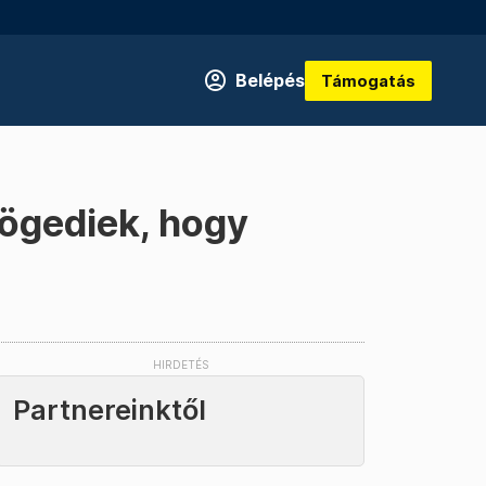
Belépés
Támogatás
zögediek, hogy
Partnereinktől