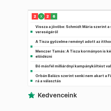
Vissza a jövőbe: Schmidt Mária szerint a 
vereségéről
A Tisza győzelme reményt adott az itth
Menczer Tamás: A Tisza kormányon is ké
előidézni
Bő másfél milliárdnyi kampányköltést va
Orbán Balázs szerint senki nem akart a F
rá a választás
Kedvenceink