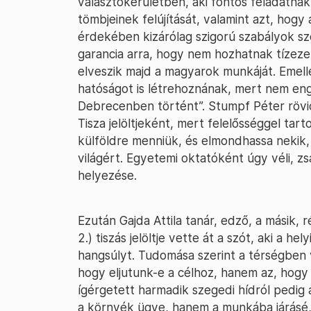
választókerületben, aki fontos feladatnak j
tömbjeinek felújítását, valamint azt, ho
érdekében kizárólag szigorú szabályok sz
garancia arra, hogy nem hozhatnak tíze
elveszik majd a magyarok munkáját. Emell
hatóságot is létrehoznának, mert nem en
Debrecenben történt”. Stumpf Péter rövid
Tisza jelöltjeként, mert felelősséggel tart
külföldre menniük, és elmondhassa nekik, 
világért. Egyetemi oktatóként úgy véli, 
helyezése.
Ezután Gajda Attila tanár, edző, a másik,
2.) tiszás jelöltje vette át a szót, aki a he
hangsúlyt. Tudomása szerint a térségben 
hogy eljutunk-e a célhoz, hanem az, hog
ígérgetett harmadik szegedi hídról pedi
a környék ügye, hanem a munkába járásé,