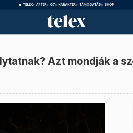
TELEX
AFTER
G7
KARAKTER
TÁMOGATÁS
SHOP
olytatnak? Azt mondják a s