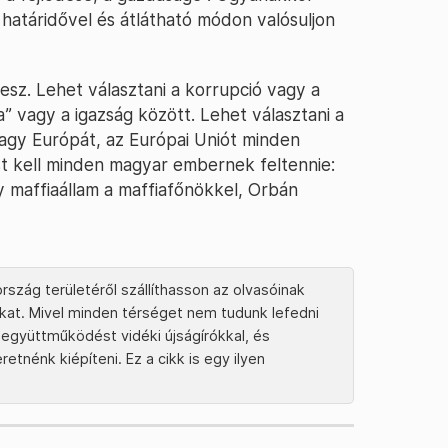
 határidővel és átlátható módon valósuljon
esz. Lehet választani a korrupció vagy a
a” vagy a igazság között. Lehet választani a
 vagy Európát, az Európai Uniót minden
ést kell minden magyar embernek feltennie:
 maffiaállam a maffiafőnökkel, Orbán
rszág területéről szállíthasson az olvasóinak
tokat. Mivel minden térséget nem tudunk lefedni
együttműködést vidéki újságírókkal, és
tnénk kiépíteni. Ez a cikk is egy ilyen