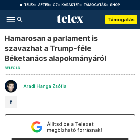
TELEX
AFTER
G7
KARAKTER
TÁMOGATÁS
SHOP
Támogatás
Hamarosan a parlament is
szavazhat a Trump-féle
Béketanács alapokmányáról
BELFÖLD
Aradi Hanga Zsófia
Állítsd be a Telexet
megbízható forrásnak!