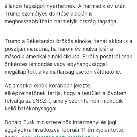
állandó tagságot nyerhetnek. A harmadik év után
Trump személyes döntése alapján is
meghosszabbítható bármelyik ország tagsága.
Trump a Béketanács örökös elnöke, tehát akkor is a
posztján maradna, ha három év múlva lejár a
második amerikai elnöki ciklusa. Erről a posztról csak
önkéntes lemondás vagy egyhangúsággal
megállapított alkalmatlanság esetén váltható le.
Az amerikai elnök korábban jelezte,
elképzelhetőnek tartja, hogy a testület a jövőben
felváltja az ENSZ-t, amely szerinte nem működik
kellő hatékonysággal.
Donald Tusk miniszterelnök intézményi és jogi
aggályokra hivatkozva február 11-én kijelentette,