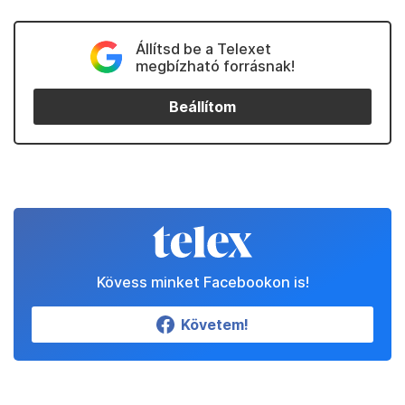
Állítsd be a Telexet
megbízható forrásnak!
Beállítom
Kövess minket Facebookon is!
Követem!