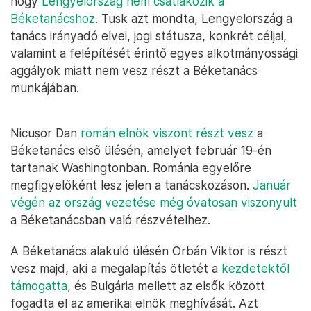
hogy
Lengyelország nem csatlakozik a
Béketanácshoz
. Tusk azt mondta, Lengyelország a
tanács irányadó elvei, jogi státusza, konkrét céljai,
valamint a felépítését érintő egyes alkotmányossági
aggályok miatt nem vesz részt a Béketanács
munkájában.
Nicușor Dan
román elnök viszont részt vesz
a
Béketanács első ülésén, amelyet február 19-én
tartanak Washingtonban. Románia egyelőre
megfigyelőként lesz jelen a tanácskozáson.
Január
végén az ország vezetése még óvatosan viszonyult
a Béketanácsban való részvételhez.
A Béketanács alakuló ülésén Orbán Viktor is részt
vesz majd, aki a megalapítás ötletét a
kezdetektől
támogatta
, és Bulgária mellett az elsők között
fogadta el az amerikai elnök meghívását. Azt