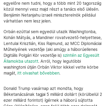
egyelőre nem tudni, hogy a több mint 20 tagország
közül mennyi vesz majd részt a tanács első ülésén.
Benjámin Netanjahu izraeli miniszterelnök például
várhatóan nem lesz jelen.
Orbán ezúttal sem egyedül utazik Washingtonba,
Kohán Mátyás, a Mandiner rovatvezető-helyettese,
Lentulai Krisztián, Kiss Rajmund, az MCC Diplomáciai
Műhelyének vezetője (aki amúgy a háborúellenes
Digitális Polgári Kör vezetője is)
szintén az Egyesült
Államokba utazott
. Arról, hogy legutóbbi
washingtoni útján Orbán Viktor kikkel vette körbe
magát,
itt olvashat bővebben
.
Donald Trump vasárnap azt mondta, hogy
Béketanácsának tagjai 5 milliárd dollárt (körülbelül 2
ezer milliárd forintot) ígérnek a háború sújtotta