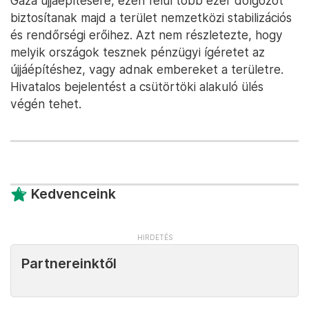
Gáza újjáépítésére, ezen felül több ezer dolgozót
biztosítanak majd a terület nemzetközi stabilizációs
és rendőrségi erőihez. Azt nem részletezte, hogy
melyik országok tesznek pénzügyi ígéretet az
újjáépítéshez, vagy adnak embereket a területre.
Hivatalos bejelentést a csütörtöki alakuló ülés
végén tehet.
Kedvenceink
Partnereinktől