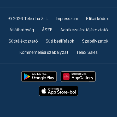
© 2026 Telex.hu Zrt.
Impresszum
Etikai kódex
Átláthatóság
ÁSZF
Adatkezelési tájékoztató
Sütitájékoztató
Süti beállítások
Szabályzatok
Kommentelési szabályzat
Telex Sales