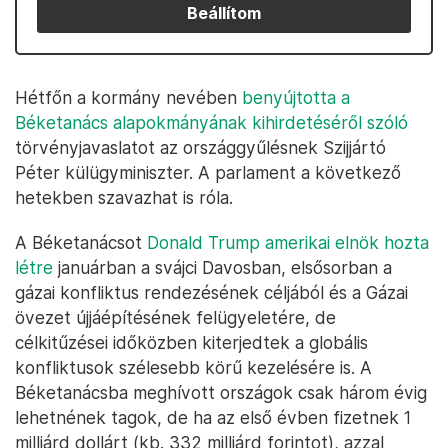
Beállítom
Hétfőn a kormány nevében
benyújtotta a
Béketanács alapokmányának kihirdetéséről szóló
törvényjavaslatot az országgyűlésnek Szijjártó
Péter külügyminiszter. A parlament a következő
hetekben szavazhat is róla.
A Béketanácsot
Donald Trump amerikai elnök hozta
létre
januárban a svájci Davosban, elsősorban a
gázai konfliktus rendezésének céljából és a Gázai
övezet újjáépítésének felügyeletére, de
célkitűzései időközben kiterjedtek a globális
konfliktusok szélesebb körű kezelésére is. A
Béketanácsba meghívott országok csak három évig
lehetnének tagok, de ha az első évben fizetnek 1
milliárd dollárt (kb. 332 milliárd forintot), azzal