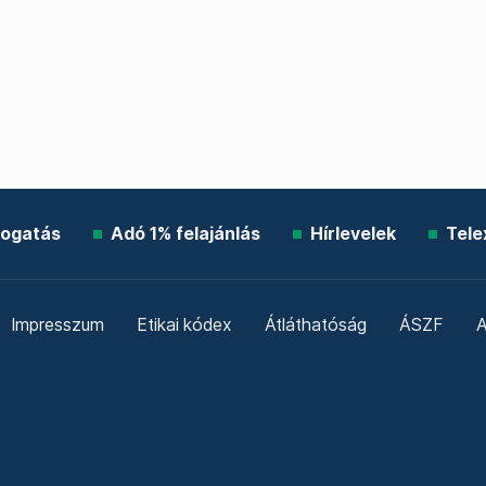
ogatás
Adó 1% felajánlás
Hírlevelek
Tele
Impresszum
Etikai kódex
Átláthatóság
ÁSZF
A
Süti beállítások
Szabályzatok
Kommentelési szabály