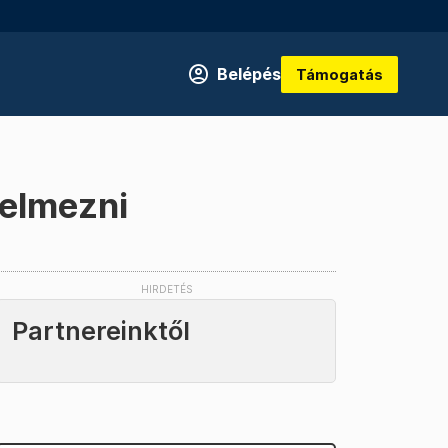
Belépés
Támogatás
relmezni
Partnereinktől