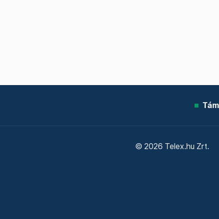
Tám
© 2026 Telex.hu Zrt.
Sütitájékoztató