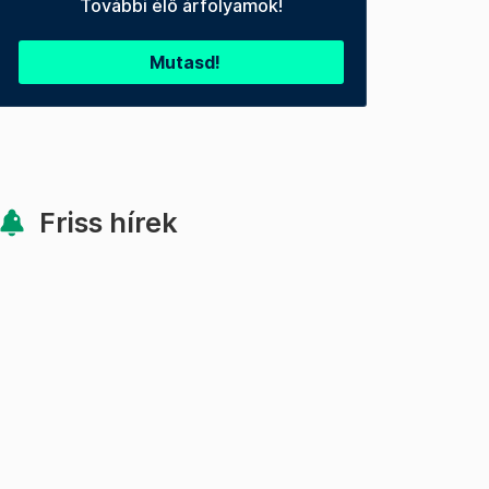
További élő árfolyamok!
Mutasd!
Friss hírek