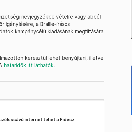
mzetiségi névjegyzékbe vételre vagy abból
 igénylésére, a Braille-írásos
adatok kampánycélú kiadásának megtiltására
zotton keresztül lehet benyújtani, illetve
 A
határidők itt láthatók
.
szélessávú internet tehet a Fidesz