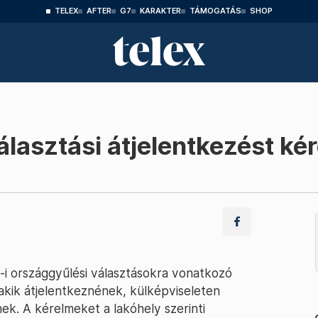
TELEX
AFTER
G7
KARAKTER
TÁMOGATÁS
SHOP
álasztási átjelentkezést ké
12-i országgyűlési választásokra vonatkozó
akik átjelentkeznének, külképviseleten
k. A kérelmeket a lakóhely szerinti