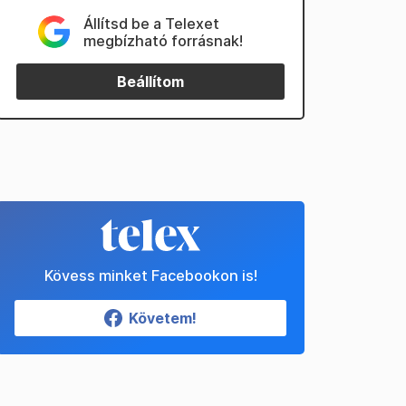
Állítsd be a Telexet
megbízható forrásnak!
Beállítom
Kövess minket Facebookon is!
Követem!