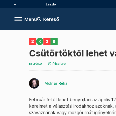
László
Menü
Kereső
Csütörtöktől lehet v
frissítve
BELFÖLD
Molnár Réka
Február 5-től lehet benyújtani az április 
kérelmet a választási irodákhoz azoknak, 
szavaznának vagy mozgóurnát igényelnéne