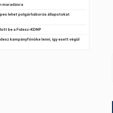
on maradásra
pes lehet polgárháborús állapotokat
llott be a Fidesz–KDNP
idesz kampányfőnöke lenni, így esett végül