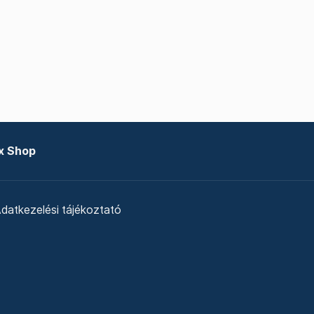
x Shop
datkezelési tájékoztató
zat
Telex Sales