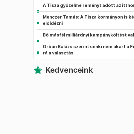
A Tisza győzelme reményt adott az itth
Menczer Tamás: A Tisza kormányon is ké
előidézni
Bő másfél milliárdnyi kampányköltést va
Orbán Balázs szerint senki nem akart a F
rá a választás
Kedvenceink