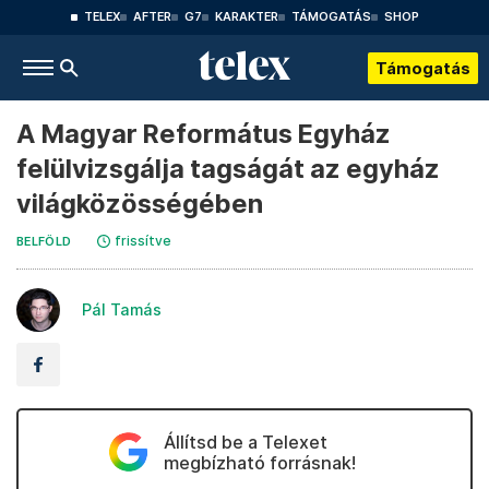
TELEX
AFTER
G7
KARAKTER
TÁMOGATÁS
SHOP
Támogatás
A Magyar Református Egyház
felülvizsgálja tagságát az egyház
világközösségében
frissítve
BELFÖLD
Pál Tamás
Állítsd be a Telexet
megbízható forrásnak!