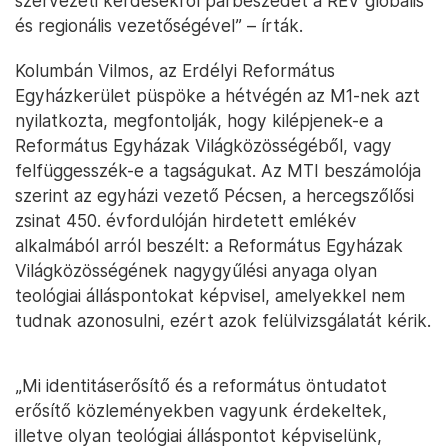
szervezeti kérdésekről párbeszédet a REV globális
és regionális vezetőségével” – írták.
Kolumbán Vilmos, az Erdélyi Református
Egyházkerület püspöke a hétvégén az M1-nek azt
nyilatkozta, megfontolják, hogy kilépjenek-e a
Református Egyházak Világközösségéből, vagy
felfüggesszék-e a tagságukat. Az MTI beszámolója
szerint az egyházi vezető Pécsen, a hercegszőlősi
zsinat 450. évfordulóján hirdetett emlékév
alkalmából arról beszélt: a Református Egyházak
Világközösségének nagygyűlési anyaga olyan
teológiai álláspontokat képvisel, amelyekkel nem
tudnak azonosulni, ezért azok felülvizsgálatát kérik.
„Mi identitáserősítő és a református öntudatot
erősítő közleményekben vagyunk érdekeltek,
illetve olyan teológiai álláspontot képviselünk,