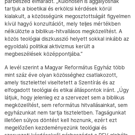
párbeszéd elmaradt. „Különösen is aggályosnak
tartjuk a bioetikai és erkölcsi kérdések körül
kialakult, a közösségünk megosztottságát figyelmen
kívül hagyó konzultációt, mely teljes mértékben
nélkülözte a biblikus-hitvallásos megközelítést. A
közös teológiai diszkusszió helyett sokkal inkább az
egyoldalú politikai aktivizmus került a
megbeszélések középpontjába.”
A levél szerint a Magyar Református Egyház több
mint száz éve olyan közösséghez csatlakozott,
amely tisztelettel viseltetett a Szentírás és az
elfogadott teológiai és etikai álláspontok iránt. „Úgy
látjuk, hogy jelenleg ez a szervezet sem a biblikus
megközelítést, sem református hitvallásainkat, sem
egyházunkat nem tartja tiszteletben. Tagságunkat
illetően súlyos döntést kell hoznunk, ezért ezt
megelőzően kezdeményezünk teológiai és