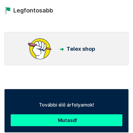
Legfontosabb
Telex shop
További élő árfolyamok!
Mutasd!