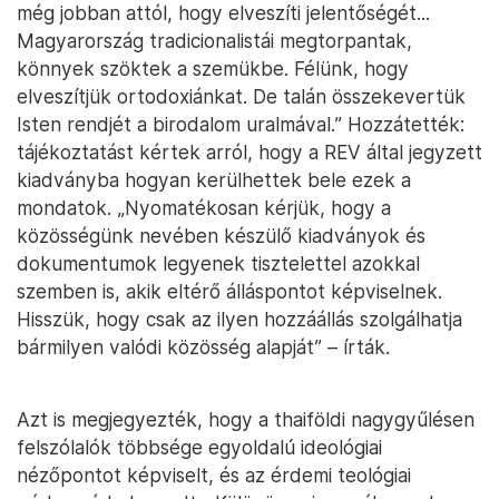
még jobban attól, hogy elveszíti jelentőségét...
Magyarország tradicionalistái megtorpantak,
könnyek szöktek a szemükbe. Félünk, hogy
elveszítjük ortodoxiánkat. De talán összekevertük
Isten rendjét a birodalom uralmával.” Hozzátették:
tájékoztatást kértek arról, hogy a REV által jegyzett
kiadványba hogyan kerülhettek bele ezek a
mondatok. „Nyomatékosan kérjük, hogy a
közösségünk nevében készülő kiadványok és
dokumentumok legyenek tisztelettel azokkal
szemben is, akik eltérő álláspontot képviselnek.
Hisszük, hogy csak az ilyen hozzáállás szolgálhatja
bármilyen valódi közösség alapját” – írták.
Azt is megjegyezték, hogy a thaiföldi nagygyűlésen
felszólalók többsége egyoldalú ideológiai
nézőpontot képviselt, és az érdemi teológiai