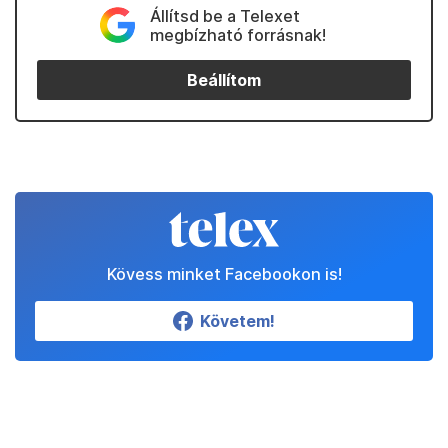
Állítsd be a Telexet
megbízható forrásnak!
Beállítom
Kövess minket Facebookon is!
Követem!