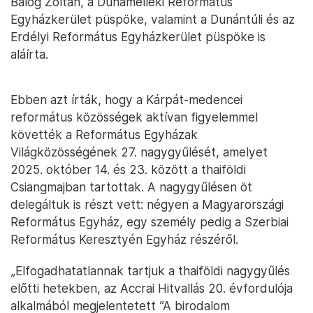
Balog Zoltán, a Dunamelléki Református
Egyházkerület püspöke, valamint a Dunántúli és az
Erdélyi Református Egyházkerület püspöke is
aláírta.
Ebben azt írták, hogy a Kárpát-medencei
református közösségek aktívan figyelemmel
követték a Református Egyházak
Világközösségének 27. nagygyűlését, amelyet
2025. október 14. és 23. között a thaiföldi
Csiangmajban tartottak. A nagygyűlésen öt
delegáltuk is részt vett: négyen a Magyarországi
Református Egyház, egy személy pedig a Szerbiai
Református Keresztyén Egyház részéről.
„Elfogadhatatlannak tartjuk a thaiföldi nagygyűlés
előtti hetekben, az Accrai Hitvallás 20. évfordulója
alkalmából megjelentetett ”A birodalom