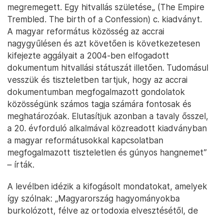
megremegett. Egy hitvallás születése„ (The Empire
Trembled. The birth of a Confession) c. kiadványt.
A magyar református közösség az accrai
nagygyűlésen és azt követően is következetesen
kifejezte aggályait a 2004-ben elfogadott
dokumentum hitvallási státuszát illetően. Tudomásul
vesszük és tiszteletben tartjuk, hogy az accrai
dokumentumban megfogalmazott gondolatok
közösségünk számos tagja számára fontosak és
meghatározóak. Elutasítjuk azonban a tavaly ősszel,
a 20. évforduló alkalmával közreadott kiadványban
a magyar reformátusokkal kapcsolatban
megfogalmazott tiszteletlen és gúnyos hangnemet”
– írták.
A levélben idézik a kifogásolt mondatokat, amelyek
így szólnak: „Magyarország hagyományokba
burkolózott, félve az ortodoxia elvesztésétől, de