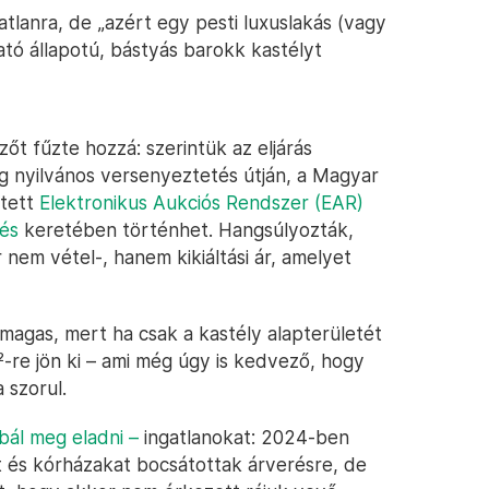
gatlanra, de „azért egy pesti luxuslakás (vagy
ató állapotú, bástyás barokk kastélyt
t fűzte hozzá: szerintük az eljárás
ag nyilvános versenyeztetés útján, a Magyar
etett
Elektronikus Aukciós Rendszer (EAR)
rés
keretében történhet. Hangsúlyozták,
r nem vétel-, hanem kikiáltási ár, amelyet
 magas, mert ha csak a kastély alapterületét
-re jön ki – ami még úgy is kedvező, hogy
a szorul.
bál meg eladni –
ingatlanokat: 2024-ben
at és kórházakat bocsátottak árverésre, de