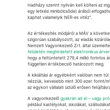
Hadházy szerint nyilván kell költeni az in
egy letkési minibölcsőde) árából elfogadh
kaphat valamelyik NER-es vitéz”.
Az értékesítés módjáról a MÁV a következő
szigorúan szabályozott, az eladás kizáról
Nemzeti Vagyonkezelő Zrt. által üzemelt
felületén meghirdetett elektronikus árve
hogy a feltüntetett 279,4 millió forintos á
független értékbecslő határozott meg.
A kikiáltási ár egyébként valóban nem túl
nézzük, kevesebb mint 300 ezer forint/m²
az egykori vállalati üdülő erősen felújításr
A vagyonkezelő
gyakran ad el – vagy pró
például kastélyokat, iskolákat, szállodák