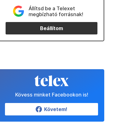
Állítsd be a Telexet
megbízható forrásnak!
Beállítom
Kövess minket Facebookon is!
Követem!