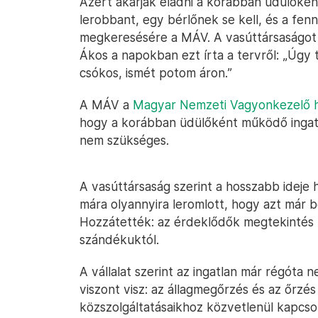
Azért akarják eladni a korábban üdülőké
lerobbant, egy bérlőnek se kell, és a fenn
megkeresésére a MÁV. A vasúttársaságo
Ákos a napokban ezt írta a tervről: „Úgy 
csókos, ismét potom áron.”
A MÁV a
Magyar Nemzeti Vagyonkezelő ho
hogy a korábban üdülőként működő ingatla
nem szükséges.
A vasúttársaság szerint a hosszabb ideje h
mára olyannyira leromlott, hogy azt már 
Hozzátették: az érdeklődők megtekintés u
szándékuktól.
A vállalat szerint az ingatlan már régót
viszont visz: az állagmegőrzés és az őrzés
közszolgáltatásaikhoz közvetlenül kapcsol