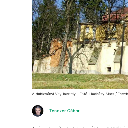
A dubicsányi Vay-kastély – Fotó: Hadházy Ákos / Face
Tenczer Gábor