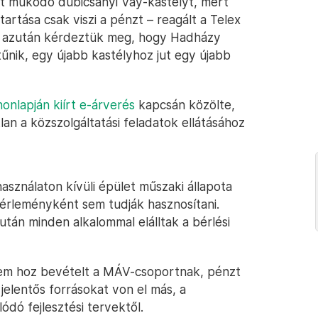
nt működő dubicsányi Vay-kastélyt, mert
tartása csak viszi a pénzt – reagált a Telex
t azután kérdeztük meg, hogy Hadházy
tűnik, egy újabb kastélyhoz jut egy újabb
nlapján kiírt e-árverés
kapcsán közölte,
n a közszolgáltatási feladatok ellátásához
asználaton kívüli épület műszaki állapota
bérleményként sem tudják hasznosítani.
tán minden alkalommal elálltak a bérlési
a nem hoz bevételt a MÁV-csoportnak, pénzt
 jelentős forrásokat von el más, a
ódó fejlesztési tervektől.