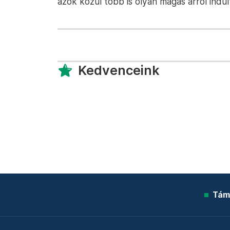
azok közül több is olyan magas árról indu
Kedvenceink
Tám