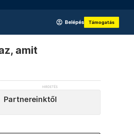
Belépés
Támogatás
az, amit
Partnereinktől