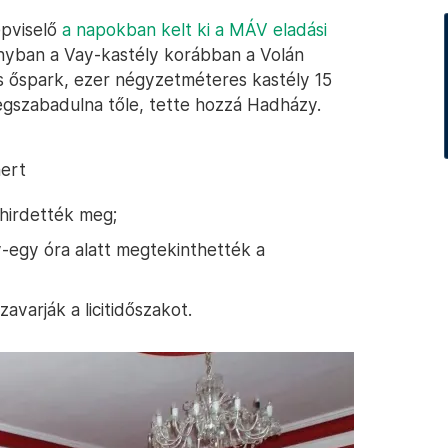
épviselő
a napokban kelt ki a MÁV eladási
nyban a Vay-kastély korábban a Volán
s őspark, ezer négyzetméteres kastély 15
gszabadulna tőle, tette hozzá Hadházy.
mert
hirdették meg;
y-egy óra alatt megtekinthették a
avarják a licitidőszakot.