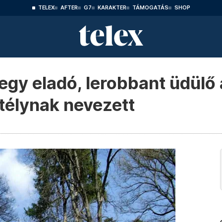
TELEX
AFTER
G7
KARAKTER
TÁMOGATÁS
SHOP
egy eladó, lerobbant üdülő 
élynak nevezett