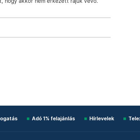
lt, hogy akkor nem érkezett rájuk vevő.
ogatás
Adó 1% felajánlás
Hírlevelek
Tele