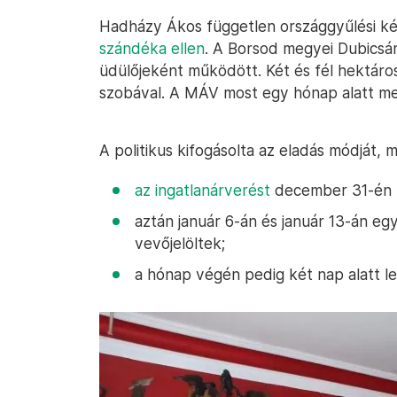
Hadházy Ákos független országgyűlési k
szándéka ellen
. A Borsod megyei Dubicsá
üdülőjeként működött. Két és fél hektáro
szobával. A MÁV most egy hónap alatt me
A politikus kifogásolta az eladás módját, 
az ingatlanárverést
december 31-én 
aztán január 6-án és január 13-án eg
vevőjelöltek;
a hónap végén pedig két nap alatt lez