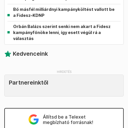
Bő másfél milliárdnyi kampányköltést vallott be
a Fidesz–KDNP
Orbán Balázs szerint senki nem akart a Fidesz
kampányfőnöke lenni, így esett végül rá a
választás
Kedvenceink
Partnereinktől
Állítsd be a Telexet
megbízható forrásnak!