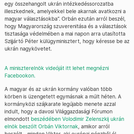
egy összehangolt ukrán intézkedéssorozatba
illeszkednek, amelyekkel bele akarnak avatkozni a
magyar választásokba”. Orbán ezután arról beszél,
hogy Magyarország szuverenitása és a választások
tisztasága védelmében a mai napon arra utasította
Szijjártó Péter külügyminisztert, hogy kéresse be az
ukrán nagykövetet.
A miniszterelnök videóját itt lehet megnézni
Facebookon.
A magyar és az ukrán kormány valóban több
körben is üzengetett egymásnak a múlt héten. A
kormányközi szájkarate legújabb menete azzal
indult, hogy a davosi Világgazdasági Fórumon
elmondott
beszédében Volodimir Zelenszkij ukrán
elnök beszólt Orbán Viktornak
, amikor arról
beszélt, „minden Viktor, aki európai pénzből él,