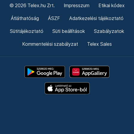
© 2026 Telex.hu Zrt.
Impresszum
Etikai kódex
Átláthatóság
ÁSZF
Adatkezelési tájékoztató
Sütitájékoztató
Süti beállítások
Szabályzatok
Kommentelési szabályzat
Telex Sales