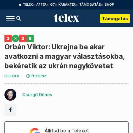
TELEX
AFTER
G7
KARAKTER
TÁMOGATÁS
SHOP
Támogatás
Orbán Viktor: Ukrajna be akar
avatkozni a magyar választásokba,
bekéretik az ukrán nagykövetet
frissítve
BELFÖLD
Csurgó Dénes
Állítsd be a Telexet