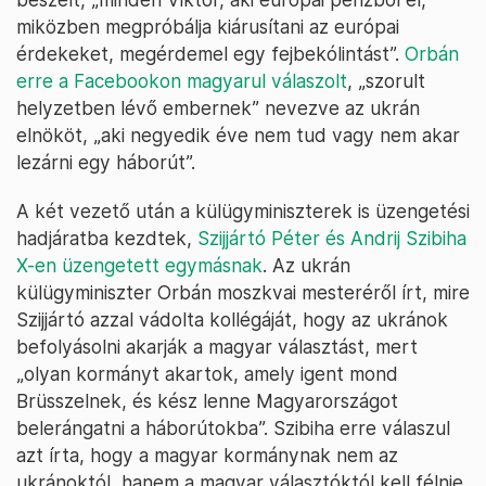
miközben megpróbálja kiárusítani az európai
érdekeket, megérdemel egy fejbekólintást”.
Orbán
erre a Facebookon magyarul válaszolt
, „szorult
helyzetben lévő embernek” nevezve az ukrán
elnököt, „aki negyedik éve nem tud vagy nem akar
lezárni egy háborút”.
A két vezető után a külügyminiszterek is üzengetési
hadjáratba kezdtek,
Szijjártó Péter és Andrij Szibiha
X-en üzengetett egymásnak
. Az ukrán
külügyminiszter Orbán moszkvai mesteréről írt, mire
Szijjártó azzal vádolta kollégáját, hogy az ukránok
befolyásolni akarják a magyar választást, mert
„olyan kormányt akartok, amely igent mond
Brüsszelnek, és kész lenne Magyarországot
belerángatni a háborútokba”. Szibiha erre válaszul
azt írta, hogy a magyar kormánynak nem az
ukránoktól, hanem a magyar választóktól kell félnie,