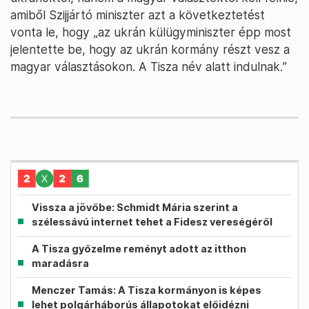
amiből Szijjártó miniszter azt a következtetést
vonta le, hogy „az ukrán külügyminiszter épp most
jelentette be, hogy az ukrán kormány részt vesz a
magyar választásokon. A Tisza név alatt indulnak.”
Vissza a jövőbe: Schmidt Mária szerint a
szélessávú internet tehet a Fidesz vereségéről
A Tisza győzelme reményt adott az itthon
maradásra
Menczer Tamás: A Tisza kormányon is képes
lehet polgárháborús állapotokat előidézni