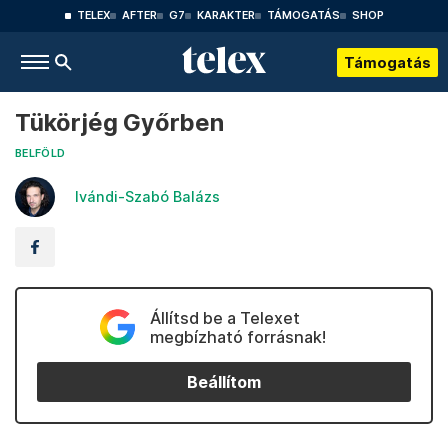
TELEX
AFTER
G7
KARAKTER
TÁMOGATÁS
SHOP
Támogatás
Tükörjég Győrben
BELFÖLD
Ivándi-Szabó Balázs
Állítsd be a Telexet
megbízható forrásnak!
Beállítom