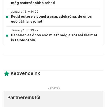
még csúszósabbá teheti
January 13. – 14:22
Kedd estére elvonul a csapadékzóna, de ónos
eső utána is jöhet
January 13. – 13:29
Bécsben az ónos eső miatt még a sózási tilalmat
is feloldották
Kedvenceink
Partnereinktől