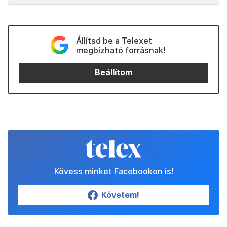
Állítsd be a Telexet
megbízható forrásnak!
Beállítom
Kövess minket Facebookon is!
Követem!