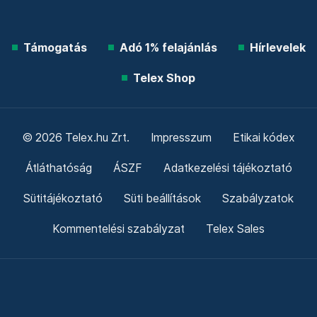
Támogatás
Adó 1% felajánlás
Hírlevelek
Telex Shop
© 2026 Telex.hu Zrt.
Impresszum
Etikai kódex
Átláthatóság
ÁSZF
Adatkezelési tájékoztató
Sütitájékoztató
Süti beállítások
Szabályzatok
Kommentelési szabályzat
Telex Sales