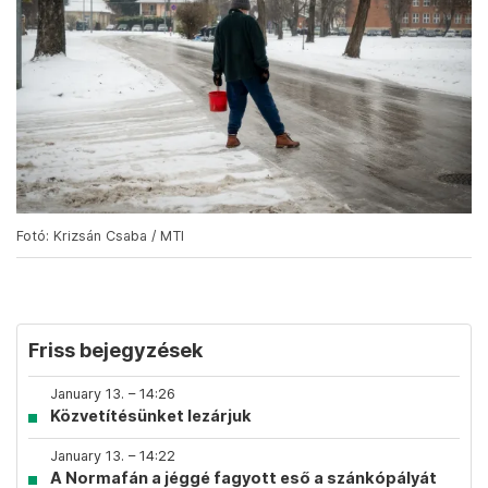
Fotó: Krizsán Csaba / MTI
Friss bejegyzések
January 13. – 14:26
Közvetítésünket lezárjuk
January 13. – 14:22
A Normafán a jéggé fagyott eső a szánkópályát