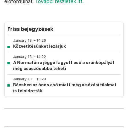
előfordulhat.
További részletek itt.
Friss bejegyzések
January 13. – 14:26
Közvetítésünket lezárjuk
January 13. – 14:22
A Normafán a jéggé fagyott eső a szánkópályát
még csúszósabbá teheti
January 13. – 13:29
Bécsben az ónos eső miatt még a sózási tilalmat
is feloldották