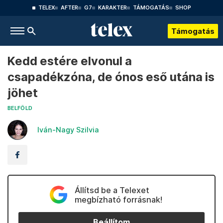
TELEX
AFTER
G7
KARAKTER
TÁMOGATÁS
SHOP
Támogatás
Kedd estére elvonul a
csapadékzóna, de ónos eső utána is
jöhet
BELFÖLD
Iván-Nagy Szilvia
Állítsd be a Telexet
megbízható forrásnak!
Beállítom