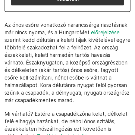
Az ónos esőre vonatkozó narancssárga riasztásnak
már nincs nyoma, és a HungaroMet
előrejelzése
szerint kedd délután a keleti tájak kivételével egyre
többfelé szakadozhat fel a felhőzet. Az ország
északkeleti, keleti harmadán tartós havazás
várható. Északnyugaton, a középső országrészben
és délkeleten (akár tartós) ónos esőre, fagyott
esőre kell számítani, néhol esőbe is válthat a
halmazállapot. Kora délutánra nyugat felől gyorsan
szűnik a csapadék, a délnyugati, nyugati országrész
már csapadékmentes marad.
Mi várható? Estére a csapadékzóna kelet, délkelet
felé elhagyja hazánkat, de néhol ónos szitálás,
északkeleten hószállingózás ezt követően is