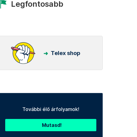
Legfontosabb
Telex shop
További élő árfolyamok!
Mutasd!