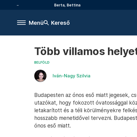
Berta, Bettina
Menü
Kereső
Több villamos helye
BELFÖLD
Iván-Nagy Szilvia
Budapesten az ónos eső miatt jegesek, csú
utazókat, hogy fokozott óvatossággal köz
letakarított és a téli körülményekre felké
hosszabb menetidővel tervezni. Budapest
ónos eső miatt.