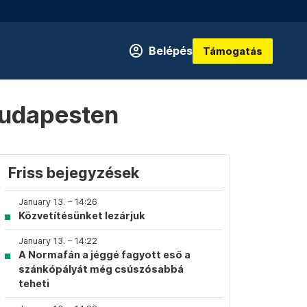
Belépés
Támogatás
 Budapesten
Friss bejegyzések
January 13. – 14:26
Közvetítésünket lezárjuk
January 13. – 14:22
A Normafán a jéggé fagyott eső a
szánkópályát még csúszósabbá
teheti