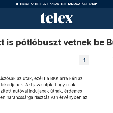
TELEX
AFTER
G7
KARAKTER
TÁMOGATÁS
SHOP
tt is pótlóbuszt vetnek be
szósak az utak, ezért a BKK arra kéri az
lekedjenek. Azt javasolják, hogy csak
szített autóval induljanak útnak, érdemes
en narancssárga riasztás van érvényben az