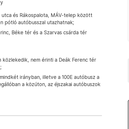
gy
lő utca és Rákospalota, MÁV-telep között
n pótló autóbusszal utazhatnak;
rinc, Béke tér és a Szarvas csárda tér
n közlekedik, nem érinti a Deák Ferenc tér
;
 mindkét irányban, illetve a 100E autóbusz a
egállóban a közúton, az éjszakai autóbuszok