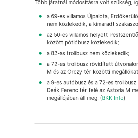
Több járatnál módosításra volt szükség, í
a 69-es villamos Újpalota, Erdőkerü
nem közlekedik, a kimaradt szakaszo
az 50-es villamos helyett Pestszentlő
között pótlóbusz közlekedik;
a 83-as trolibusz nem közlekedik;
a 72-es trolibusz rövidített útvonalo
M és az Orczy tér közötti megállókat
a 9-es autóbusz és a 72-es trolibusz
Deák Ferenc tér felé az Astoria M m
megállójában áll meg. (
BKK Info
)