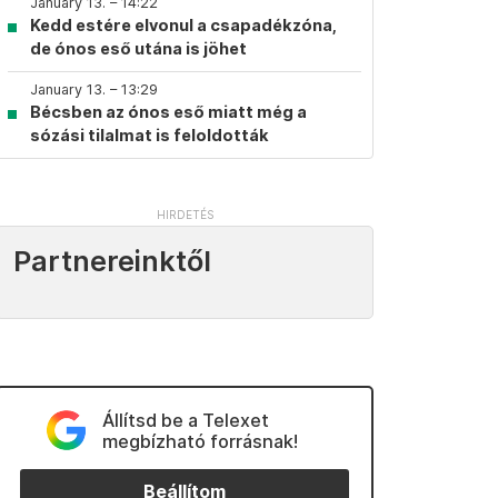
January 13. – 14:22
Kedd estére elvonul a csapadékzóna,
de ónos eső utána is jöhet
January 13. – 13:29
Bécsben az ónos eső miatt még a
sózási tilalmat is feloldották
Partnereinktől
Állítsd be a Telexet
megbízható forrásnak!
Beállítom