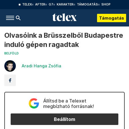
TELEX
AFTER
G7
KARAKTER
TÁMOGATÁS
SHOP
Támogatás
Olvasóink a Brüsszelből Budapestre
induló gépen ragadtak
BELFÖLD
Aradi Hanga Zsófia
Állítsd be a Telexet
megbízható forrásnak!
Beállítom