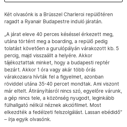
Két olvasónk is a Brüsszel Charleroi repülőtéren
ragadt a Ryanair Budapestre induló járatán.
„A járat eleve 40 perces késéssel érkezett meg,
utána történt meg a boarding, a repülő pedig
tolatást követően a gurulópályán várakozott kb. 5
percig, majd visszaállt a helyére. Akkor
tájékoztattak minket, hogy a budapesti reptér
bezárt. Akkor 1 óra vagy akár több órás
várakozasra hívták fel a figyelmet, azonban
röviddel utána 35-40 percet mondtak. Ami viszont
már eltelt. Átirányításról nincs szó, egyelőre várunk,
a gép nincs tele, a közönség nyugodt, leginkább
fülhallgató nélkül néznek akciófilmet. Most
elkezdték a fedélzeti felszolgálást. Lassan ebédidő”
– írja egyik olvasónk.