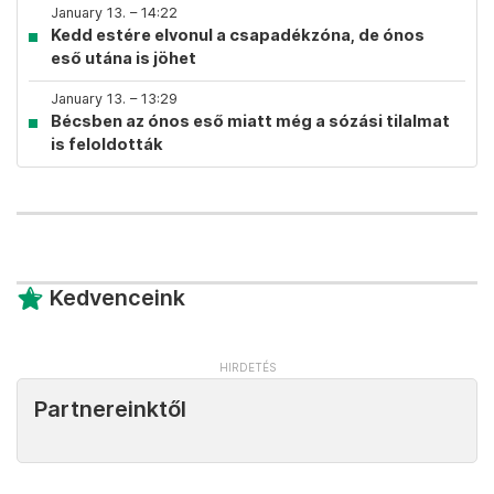
January 13. – 14:22
Kedd estére elvonul a csapadékzóna, de ónos
eső utána is jöhet
January 13. – 13:29
Bécsben az ónos eső miatt még a sózási tilalmat
is feloldották
Kedvenceink
Partnereinktől