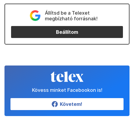
Állítsd be a Telexet
megbízható forrásnak!
Beállítom
Kövess minket Facebookon is!
Követem!