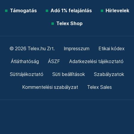
Támogatás
Adó 1% felajánlás
Hírlevelek
Telex Shop
© 2026 Telex.hu Zrt.
Impresszum
Etikai kódex
Átláthatóság
ÁSZF
Adatkezelési tájékoztató
Sütitájékoztató
Süti beállítások
Szabályzatok
Kommentelési szabályzat
Telex Sales