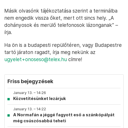
Másik olvasónk tájékoztatása szerint a terminálba
nem engedik vissza őket, mert ott sincs hely. „A
dohányosok és merülő telefonosok lázonganak” –
írja.
Ha ön is a budapesti repülőtéren, vagy Budapestre
tartó járaton ragadt, írja meg nekünk az
ugyelet+onoseso@telex.hu
címre!
Friss bejegyzések
January 13. – 14:26
Közvetítésünket lezárjuk
January 13. – 14:22
A Normafán a jéggé fagyott eső a szánkópályát
még csúszósabbá teheti