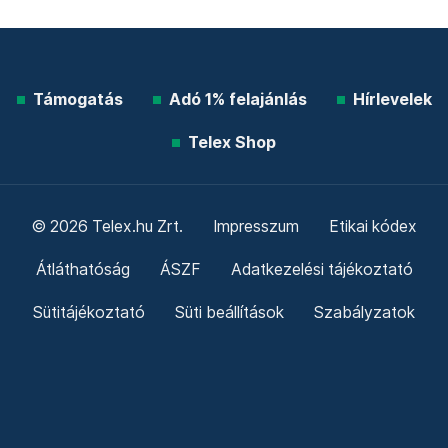
Támogatás
Adó 1% felajánlás
Hírlevelek
Telex Shop
© 2026 Telex.hu Zrt.
Impresszum
Etikai kódex
Átláthatóság
ÁSZF
Adatkezelési tájékoztató
Sütitájékoztató
Süti beállítások
Szabályzatok
Kommentelési szabályzat
Telex Sales