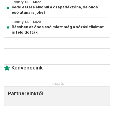
January 13. – 14:22
Kedd estére elvonul a csapadékzóna, de ónos
eső utána is jöhet
January 13. – 13:29
Bécsben az ónos eső miatt még a sózási tilalmat
is feloldották
Kedvenceink
Partnereinktől