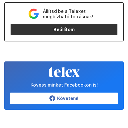
Állítsd be a Telexet
megbízható forrásnak!
Beállítom
Kövess minket Facebookon is!
Követem!