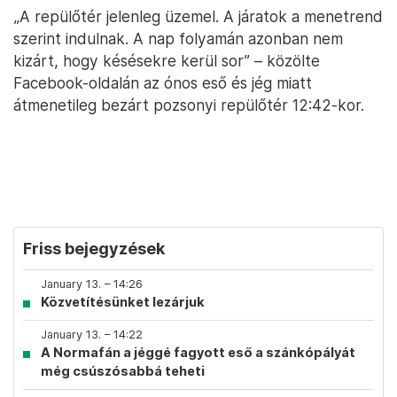
„A repülőtér jelenleg üzemel. A járatok a menetrend
szerint indulnak. A nap folyamán azonban nem
kizárt, hogy késésekre kerül sor” – közölte
Facebook-oldalán az ónos eső és jég miatt
átmenetileg bezárt pozsonyi repülőtér 12:42-kor.
Friss bejegyzések
January 13. – 14:26
Közvetítésünket lezárjuk
January 13. – 14:22
A Normafán a jéggé fagyott eső a szánkópályát
még csúszósabbá teheti