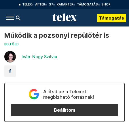
TELEX
AFTER
G7
KARAKTER
TÁMOGATÁS
SHOP
Támogatás
Működik a pozsonyi repülőtér is
BELFÖLD
Iván-Nagy Szilvia
Állítsd be a Telexet
megbízható forrásnak!
Beállítom