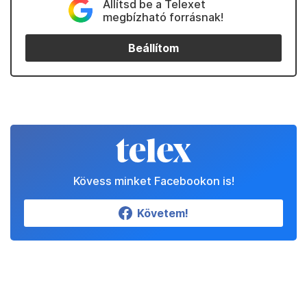
Állítsd be a Telexet
megbízható forrásnak!
Beállítom
Kövess minket Facebookon is!
Követem!