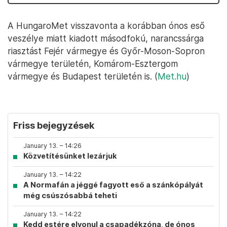
A HungaroMet visszavonta a korábban ónos eső
veszélye miatt kiadott másodfokú, narancssárga
riasztást Fejér vármegye és Győr-Moson-Sopron
vármegye területén, Komárom-Esztergom
vármegye és Budapest területén is. (
Met.hu
)
Friss bejegyzések
January 13. – 14:26
Közvetítésünket lezárjuk
January 13. – 14:22
A Normafán a jéggé fagyott eső a szánkópályát
még csúszósabbá teheti
January 13. – 14:22
Kedd estére elvonul a csapadékzóna, de ónos