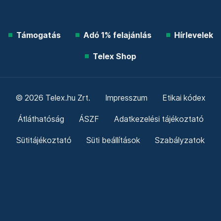
Támogatás
Adó 1% felajánlás
Hírlevelek
Telex Shop
© 2026 Telex.hu Zrt.
Impresszum
Etikai kódex
Átláthatóság
ÁSZF
Adatkezelési tájékoztató
Sütitájékoztató
Süti beállítások
Szabályzatok
Kommentelési szabályzat
Telex Sales