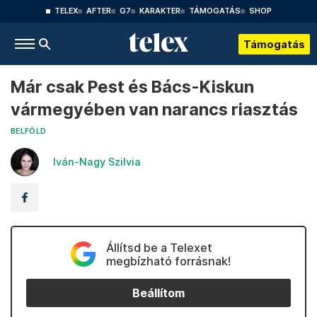
TELEX
AFTER
G7
KARAKTER
TÁMOGATÁS
SHOP
Támogatás
Már csak Pest és Bács-Kiskun
vármegyében van narancs riasztás
BELFÖLD
Iván-Nagy Szilvia
Állítsd be a Telexet
megbízható forrásnak!
Beállítom