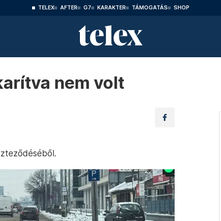
TELEX
AFTER
G7
KARAKTER
TÁMOGATÁS
SHOP
karítva nem volt
szteződéséből.