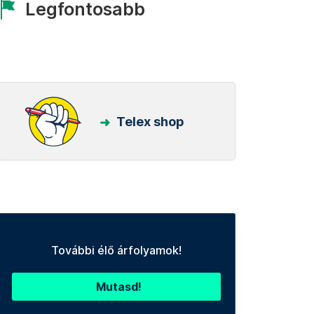
Legfontosabb
Telex shop
További élő árfolyamok!
Mutasd!