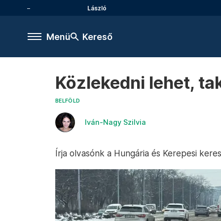
László
Menü
Kereső
Közlekedni lehet, ta
BELFÖLD
Iván-Nagy Szilvia
Írja olvasónk a Hungária és Kerepesi kere