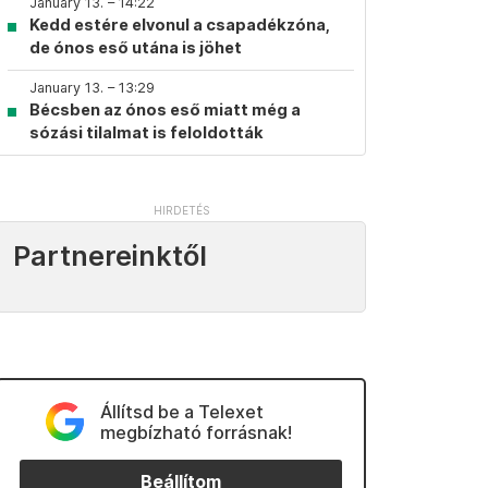
January 13. – 14:22
Kedd estére elvonul a csapadékzóna,
de ónos eső utána is jöhet
January 13. – 13:29
Bécsben az ónos eső miatt még a
sózási tilalmat is feloldották
Partnereinktől
Állítsd be a Telexet
megbízható forrásnak!
Beállítom