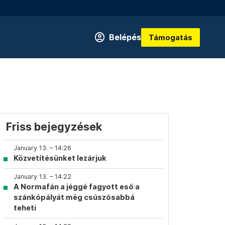
Belépés
Támogatás
Friss bejegyzések
January 13. – 14:26
Közvetítésünket lezárjuk
January 13. – 14:22
A Normafán a jéggé fagyott eső a
szánkópályát még csúszósabbá
teheti