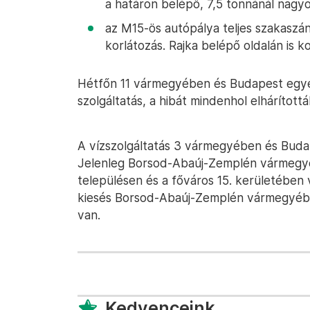
a határon belépő, 7,5 tonnánál nagy
az M15-ös autópálya teljes szakaszán
korlátozás. Rajka belépő oldalán is k
Hétfőn 11 vármegyében és Budapest egyes 
szolgáltatás, a hibát mindenhol elhárítottá
A vízszolgáltatás 3 vármegyében és Budap
Jelenleg Borsod-Abaúj-Zemplén vármegyéb
településen és a főváros 15. kerületében v
kiesés Borsod-Abaúj-Zemplén vármegyében
van.
Kedvenceink