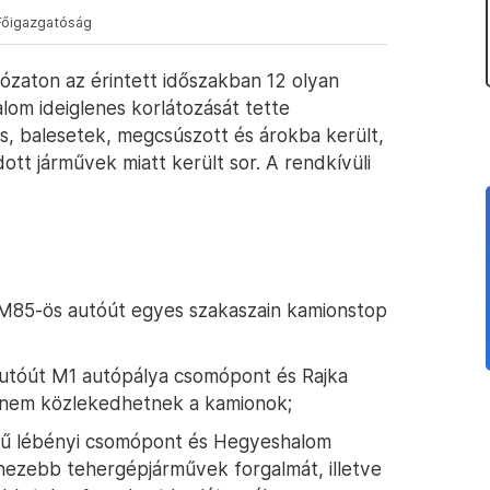
Főigazgatóság
ózaton az érintett időszakban 12 olyan
lom ideiglenes korlátozását tette
s, balesetek, megcsúszott és árokba került,
tt járművek miatt került sor. A rendkívüli
 M85-ös autóút egyes szakaszain kamionstop
autóút M1 autópálya csomópont és Rajka
n nem közlekedhetnek a kamionok;
elű lébényi csomópont és Hegyeshalom
ehezebb tehergépjárművek forgalmát, illetve