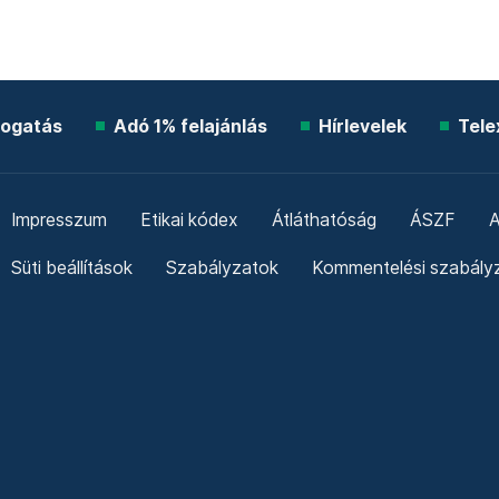
ogatás
Adó 1% felajánlás
Hírlevelek
Tele
Impresszum
Etikai kódex
Átláthatóság
ÁSZF
A
Süti beállítások
Szabályzatok
Kommentelési szabály