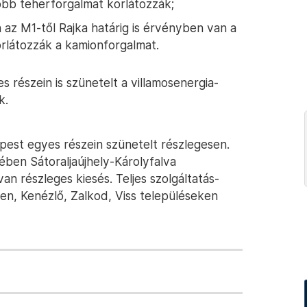
obb teherforgalmat korlátozzák;
 az M1-től Rajka határig is érvényben van a
orlátozzák a kamionforgalmat.
részein is szünetelt a villamosenergia-
k.
est egyes részein szünetelt részlegesen.
en Sátoraljaújhely-Károlyfalva
an részleges kiesés. Teljes szolgáltatás-
, Kenézlő, Zalkod, Viss településeken