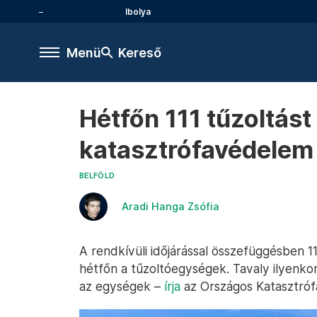
Ibolya
Menü
Kereső
Hétfőn 111 tűzoltást
katasztrófavédelem a
BELFÖLD
Aradi Hanga Zsófia
A rendkívüli időjárással összefüggésben 1
hétfőn a tűzoltóegységek. Tavaly ilyenko
az egységek –
írja
az Országos Katasztróf