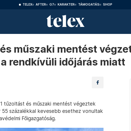
TELEX
AFTER
G7
KARAKTER
TÁMOGATÁS
SHOP
 és műszaki mentést végzett
 rendkívüli időjárás miatt
11 tűzoltást és műszaki mentést végeztek
r 55 százalékkal kevesebb esethez vonultak
avédelmi Főigazgatóság.