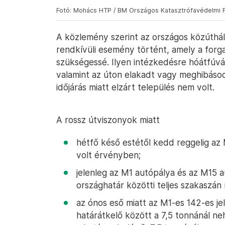
Fotó: Mohács HTP / BM Országos Katasztrófavédelmi 
A közlemény szerint az országos közúthál
rendkívüli esemény történt, amely a forga
szükségessé. Ilyen intézkedésre hóátfúvá
valamint az úton elakadt vagy meghibásodo
időjárás miatt elzárt település nem volt.
A rossz útviszonyok miatt
hétfő késő estétől kedd reggelig az
volt érvényben;
jelenleg az M1 autópálya és az M15 
országhatár közötti teljes szakaszá
az ónos eső miatt az M1-es 142-es j
határátkelő között a 7,5 tonnánál n