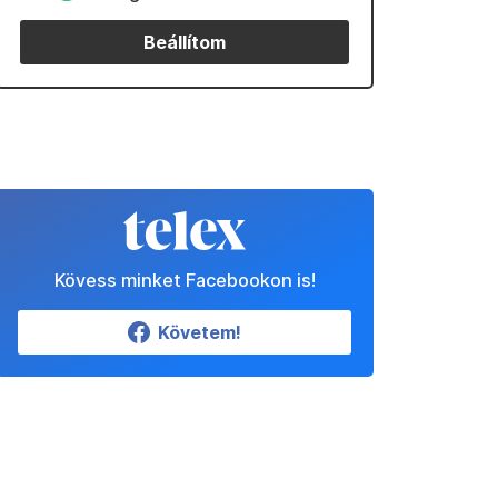
Beállítom
Kövess minket Facebookon is!
Követem!