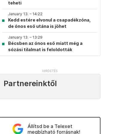
teheti
January 13. – 14:22
Kedd estére elvonul a csapadékzóna,
de ónos eső utána is jöhet
January 13. – 13:29
Bécsben az ónos eső miatt még a
sózási tilalmat is feloldották
Partnereinktől
Állítsd be a Telexet
megbízható forrásnak!