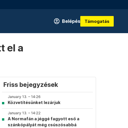
Belépés
Támogatás
 el a
Friss bejegyzések
January 13. – 14:26
Közvetítésünket lezárjuk
January 13. – 14:22
A Normafán a jéggé fagyott eső a
szánkópályát még csúszósabbá