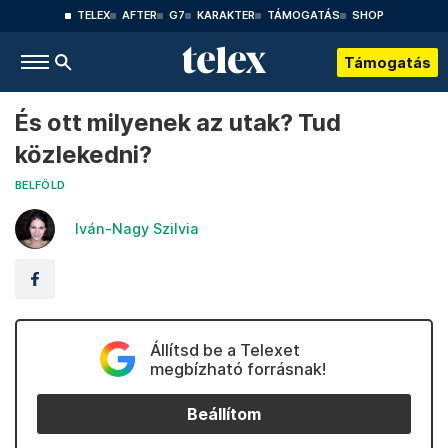
TELEX
AFTER
G7
KARAKTER
TÁMOGATÁS
SHOP
Támogatás
És ott milyenek az utak? Tud
közlekedni?
BELFÖLD
Iván-Nagy Szilvia
Állítsd be a Telexet
megbízható forrásnak!
Beállítom