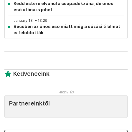
Kedd estére elvonul a csapadékzóna, de ónos
eső utána is jöhet
January 13. – 13:29
Bécsben az ónos eső miatt még a sózási tilalmat
is feloldották
Kedvenceink
Partnereinktől