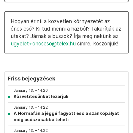
Hogyan érinti a közvetlen környezetét az
ónos eső? Ki tud menni a házból? Takarítják az
utakat? Járnak a buszok? Írja meg nekünk az
ugyelet+onoseso@telex.hu
címre, köszönjük!
Friss bejegyzések
January 13. – 14:26
Közvetítésünket lezárjuk
January 13. – 14:22
A Normafán a jéggé fagyott eső a szánkópályát
még csúszósabbá teheti
January 13. – 14:22