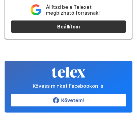
Állítsd be a Telexet
megbízható forrásnak!
Beállítom
Kövess minket Facebookon is!
Követem!