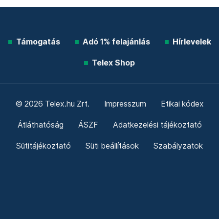
Támogatás
Adó 1% felajánlás
Hírlevelek
Telex Shop
© 2026 Telex.hu Zrt.
Impresszum
Etikai kódex
Átláthatóság
ÁSZF
Adatkezelési tájékoztató
Sütitájékoztató
Süti beállítások
Szabályzatok
Kommentelési szabályzat
Telex Sales