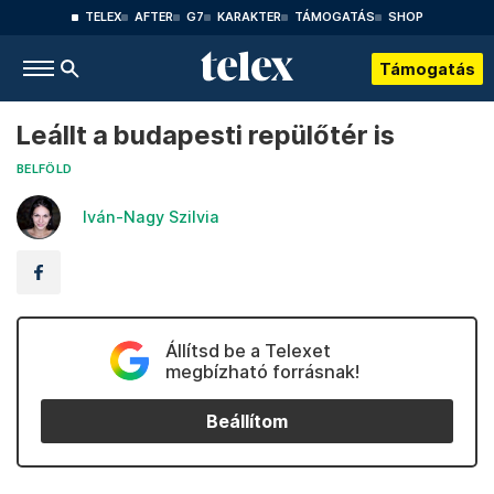
TELEX
AFTER
G7
KARAKTER
TÁMOGATÁS
SHOP
Támogatás
Leállt a budapesti repülőtér is
BELFÖLD
Iván-Nagy Szilvia
Állítsd be a Telexet
megbízható forrásnak!
Beállítom