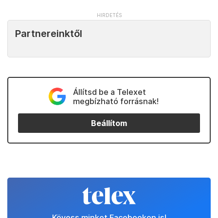
Partnereinktől
Állítsd be a Telexet
megbízható forrásnak!
Beállítom
Kövess minket Facebookon is!