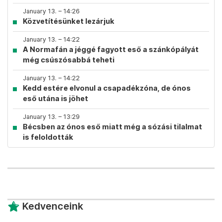
January 13. – 14:26
Közvetítésünket lezárjuk
January 13. – 14:22
A Normafán a jéggé fagyott eső a szánkópályát
még csúszósabbá teheti
January 13. – 14:22
Kedd estére elvonul a csapadékzóna, de ónos
eső utána is jöhet
January 13. – 13:29
Bécsben az ónos eső miatt még a sózási tilalmat
is feloldották
Kedvenceink