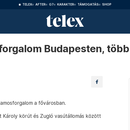
TELEX
AFTER
G7
KARAKTER
TÁMOGATÁS
SHOP
sforgalom Budapesten, töb
llamosforgalom a fővárosban.
rt Károly körút és Zugló vasútállomás között