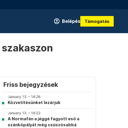
Belépés
Támogatás
b szakaszon
Friss bejegyzések
January 13. – 14:26
Közvetítésünket lezárjuk
January 13. – 14:22
A Normafán a jéggé fagyott eső a
szánkópályát még csúszósabbá