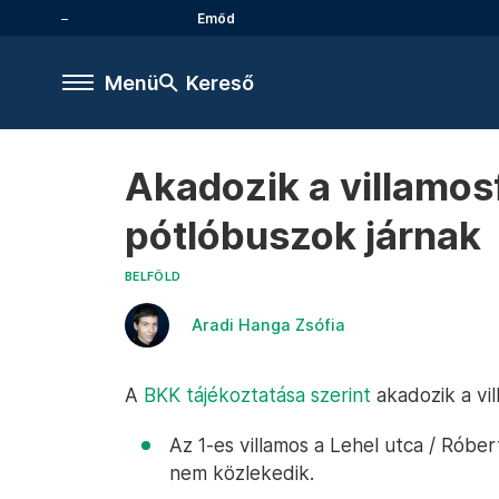
Emőd
Menü
Kereső
Akadozik a villamo
pótlóbuszok járnak
BELFÖLD
Aradi Hanga Zsófia
A
BKK tájékoztatása szerint
akadozik a vi
Az 1-es villamos a Lehel utca / Róbe
nem közlekedik.