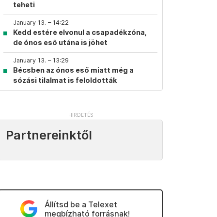
teheti
January 13. – 14:22
Kedd estére elvonul a csapadékzóna,
de ónos eső utána is jöhet
January 13. – 13:29
Bécsben az ónos eső miatt még a
sózási tilalmat is feloldották
Partnereinktől
Állítsd be a Telexet
megbízható forrásnak!