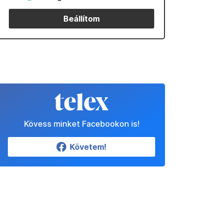
Beállítom
Kövess minket Facebookon is!
Követem!