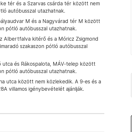
éke tér és a Szarvas csárda tér között nem
tló autóbusszal utazhatnak.
i pályaudvar M és a Nagyvárad tér M között
n pótló autóbusszal utazhatnak.
az Albertfalva kitérő és a Móricz Zsigmond
kimaradó szakaszon pótló autóbusszal
lő utca és Rákospalota, MÁV-telep között
n pótló autóbusszal utazhatnak.
na utca között nem közlekedik. A 9-es és a
28A villamos igénybevételét ajánlják.