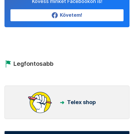
Kövess minket Facebookon is!
Követem!
Legfontosabb
Telex shop