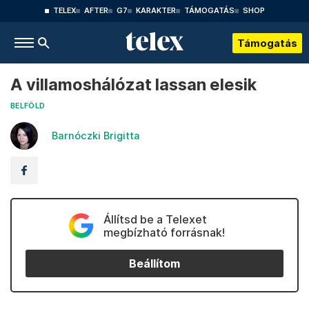
TELEX
AFTER
G7
KARAKTER
TÁMOGATÁS
SHOP
Támogatás
A villamoshálózat lassan elesik
BELFÖLD
Barnóczki Brigitta
Állítsd be a Telexet
megbízható forrásnak!
Beállítom