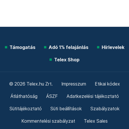
Támogatás
Adó 1% felajánlás
Hírlevelek
Telex Shop
© 2026 Telex.hu Zrt.
Impresszum
Etikai kódex
Átláthatóság
ÁSZF
Adatkezelési tájékoztató
Sütitájékoztató
Süti beállítások
Szabályzatok
Kommentelési szabályzat
Telex Sales