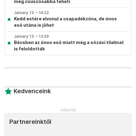
még csúszósabbá teheti
January 13. – 14:22
Kedd estére elvonul a csapadékzóna, de ónos
eső utána is jöhet
January 13. – 13:29
Bécsben az ónos eső miatt még a sózási tilalmat
is feloldották
Kedvenceink
Partnereinktől