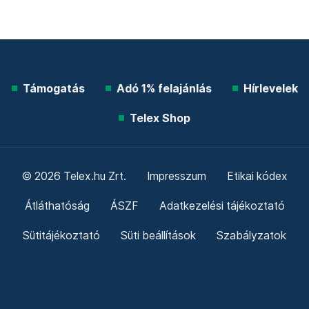
Támogatás
Adó 1% felajánlás
Hírlevelek
Telex Shop
© 2026 Telex.hu Zrt.
Impresszum
Etikai kódex
Átláthatóság
ÁSZF
Adatkezelési tájékoztató
Sütitájékoztató
Süti beállítások
Szabályzatok
Kommentelési szabályzat
Telex Sales