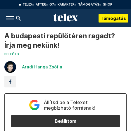
TELEX
AFTER
G7
KARAKTER
TÁMOGATÁS
SHOP
Támogatás
A budapesti repülőtéren ragadt?
Írja meg nekünk!
BELFÖLD
Aradi Hanga Zsófia
Állítsd be a Telexet
megbízható forrásnak!
Beállítom