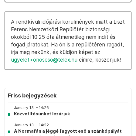
A rendkívüli időjárási körülmények miatt a Liszt
Ferenc Nemzetközi Repülőtér biztonsági
okokból 10:25 óta átmenetileg nem indít és
fogad járatokat. Ha ön is a repülőtéren ragadt,
írja meg nekünk, és küldjön képet az
ugyelet+onoseso@telex.hu
címre, köszönjük!
Friss bejegyzések
January 13. – 14:26
Közvetítésünket lezárjuk
January 13. – 14:22
A Normafán a jéggé fagyott eső a szánkópályát