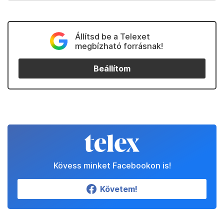
Állítsd be a Telexet
megbízható forrásnak!
Beállítom
Kövess minket Facebookon is!
Követem!