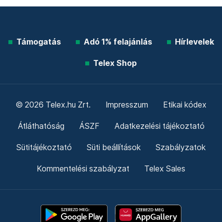
Támogatás
Adó 1% felajánlás
Hírlevelek
Telex Shop
© 2026 Telex.hu Zrt.
Impresszum
Etikai kódex
Átláthatóság
ÁSZF
Adatkezelési tájékoztató
Sütitájékoztató
Süti beállítások
Szabályzatok
Kommentelési szabályzat
Telex Sales