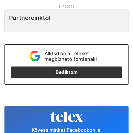
Partnereinktől
Állítsd be a Telexet
megbízható forrásnak!
Beállítom
Kövess minket Facebookon is!