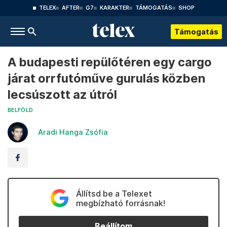
TELEX
AFTER
G7
KARAKTER
TÁMOGATÁS
SHOP
Támogatás
A budapesti repülőtéren egy cargo
járat orrfutóműve gurulás közben
lecsúszott az útról
BELFÖLD
Aradi Hanga Zsófia
Állítsd be a Telexet
megbízható forrásnak!
Beállítom