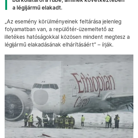
a légijármű elakadt.
„Az esemény körülményeinek feltárása jelenleg
folyamatban van, a repülőtér-üzemeltető az
illetékes hatóságokkal közösen mindent megtesz a
légijármű elakadásának elhárításáért” – írják.