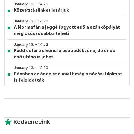
January 13. – 14:26
Közvetítésünket lezárjuk
January 13. – 14:22
A Normafán a jéggé fagyott eső a szánkópályát
még csúszósabbá teheti
January 13. – 14:22
Kedd estére elvonul a csapadékzóna, de ónos
eső utána is jöhet
January 13. – 13:29
Bécsben az ónos eső miatt még a sózási tilalmat
is feloldották
Kedvenceink