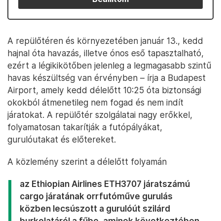
A repülőtéren és környezetében január 13., kedd
hajnal óta havazás, illetve ónos eső tapasztalható,
ezért a légikikötőben jelenleg a legmagasabb szintű
havas készültség van érvényben – írja a Budapest
Airport, amely kedd délelőtt 10:25 óta biztonsági
okokból átmenetileg nem fogad és nem indít
járatokat. A repülőtér szolgálatai nagy erőkkel,
folyamatosan takarítják a futópályákat,
gurulóutakat és előtereket.
A közlemény szerint a délelőtt folyamán
az Ethiopian Airlines ETH3707 járatszámú
cargo járatának orrfutóműve gurulás
közben lecsúszott a gurulóút szilárd
burkolatáról a fűbe, aminek következtében