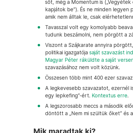
sőt, még a Momentum is („Vegyétek 
kapjátok be”). És ne minden legyen po
amik nem álltak le, csak elérhetetlen
Tavasszal volt egy komolyabb beavat
tudunk beszámolni, nem pörgött a zás
Viszont a Szájkarate annyira pörgött
politikai igazgatója
saját szavazást in
Magyar Péter ráküldte a saját verse
szavazásához nem volt közünk.
Összesen több mint 400 ezer szavaza
A legkevesebb szavazatot, ezernél i
egy lepkefing”-ért.
Kontextus erre
.
A legszorosabb meccs a második elő
döntött a „Nem mi szültük őket” és 
Mik maradtak ki?