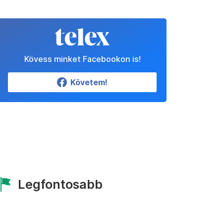
Kövess minket Facebookon is!
Követem!
Legfontosabb