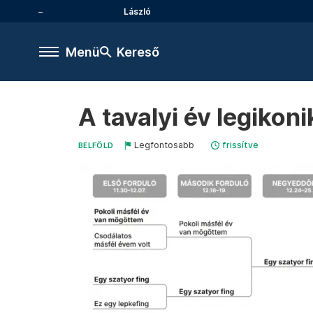
László
Menü
Kereső
A tavalyi év legiko
Legfontosabb
frissítve
BELFÖLD