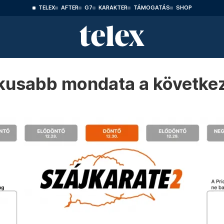
TELEX
AFTER
G7
KARAKTER
TÁMOGATÁS
SHOP
nikusabb mondata a követke