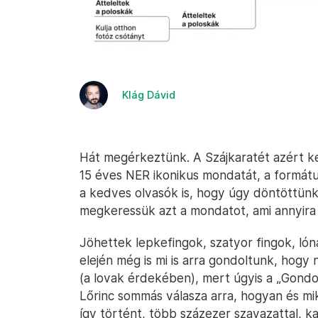
Klág Dávid
Hát megérkeztünk. A Szájkaratét azért ke
15 éves NER ikonikus mondatát, a formátu
a kedves olvasók is, hogy úgy döntöttünk:
megkeressük azt a mondatot, ami annyira 
Jöhettek lepkefingok, szatyor fingok, lón
elején még is mi is arra gondoltunk, hogy 
(a lovak érdekében), mert úgyis a „Gond
Lőrinc sommás válasza arra, hogyan és mi
így történt, több százezer szavazattal, k