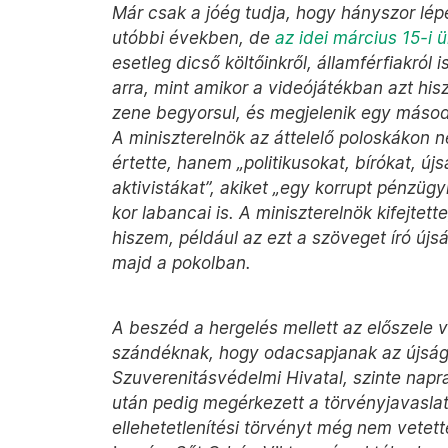
Már csak a jóég tudja, hogy hányszor lép
utóbbi években, de
az idei március 15-i
esetleg dicső költőinkről, államférfiakról
arra, mint amikor a videójátékban azt hi
zene begyorsul, és megjelenik egy második 
A miniszterelnök az áttelelő poloskákon 
értette, hanem „politikusokat, bírókat, újsá
aktivistákat”, akiket „egy korrupt pénzügy
kor labancai is. A miniszterelnök kifejtet
hiszem, például az ezt a szöveget író újsá
majd a pokolban.
A beszéd a hergelés mellett az előszele v
szándéknak, hogy odacsapjanak az újságí
Szuverenitásvédelmi Hivatal, szinte nap
után pedig megérkezett a törvényjavaslat 
ellehetetlenítési törvényt még nem vetett