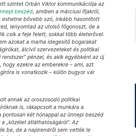
ett szintet Orbán Viktor kommunikációja az
 ünnepi beszéd
, amiben a márciusi ifjakról,
 is eshetne bővebb szó, inkább hasonlított
szed, lenyomtad az utolsó főgonoszt, de a
csík a feje felett, sokkal több életerővel.
nem azokat a marha idegesítő bogarakat
gírókat, álcivil szervezeteket és politikai
i rendszer” pénzel, és akik egyébként az új
te, hogy ezekre az emberekre – ami, azt
gíróra is vonatkozik – külön bugyor vár
olt annak az oroszosodó politikai
róknak is, rákapcsolt a munkára a
ra pontosan két hónappal az ünnepi beszéd
a „közélet átláthatóságáról”. Az
ék be, de a napirendről sem vették le