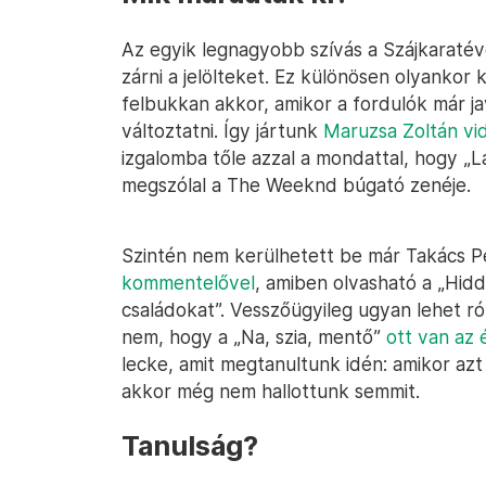
Az egyik legnagyobb szívás a Szájkaratéve
zárni a jelölteket. Ez különösen olyankor k
felbukkan akkor, amikor a fordulók már j
változtatni. Így jártunk
Maruzsa Zoltán vid
izgalomba tőle azzal a mondattal, hogy „Lá
megszólal a The Weeknd búgató zenéje.
Szintén nem kerülhetett be már Takács Pé
kommentelővel
, amiben olvasható a „Hidd
családokat”. Vesszőügyileg ugyan lehet ró
nem, hogy a „Na, szia, mentő”
ott van az 
lecke, amit megtanultunk idén: amikor azt
akkor még nem hallottunk semmit.
Tanulság?