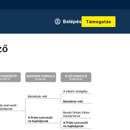
Belépés
Támogatás
ző