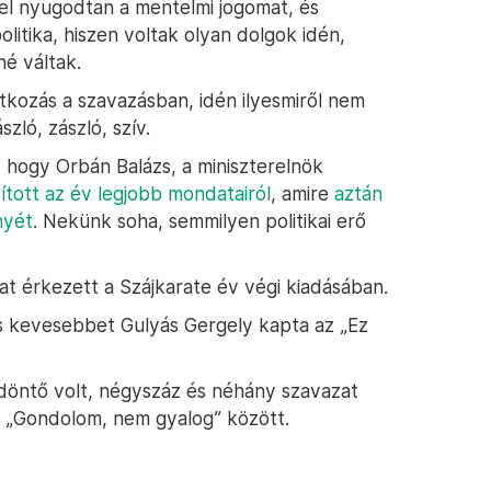
el nyugodtan a mentelmi jogomat, és
litika, hiszen voltak olyan dolgok idén,
né váltak.
kozás a szavazásban, idén ilyesmiről nem
zló, zászló, szív.
, hogy Orbán Balázs, a miniszterelnök
dított az év legjobb mondatairól
, amire
aztán
nyét
. Nekünk soha, semmilyen politikai erő
t érkezett a Szájkarate év végi kiadásában.
s kevesebbet Gulyás Gergely kapta az „Ez
döntő volt, négyszáz és néhány szavazat
a „Gondolom, nem gyalog” között.