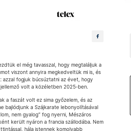
zdtük el még tavasszal, hogy megtaláljuk a
mot viszont annyira megkedveltük mi is, és
 azzal fogjuk búcsúztatni az évet, hogy
jellemző volt a közéletben 2025-ben.
ak a faszát volt ez sima győzelem, és az
ne bajlódjunk a Szájkarate lebonyolításával
olom, nem gyalog” fog nyerni, Mészáros
ként került nyáron a francia szállodába. Nem
attintással, hála istennek komolyabb