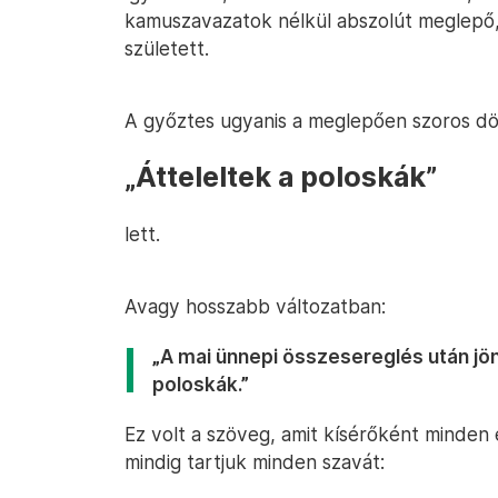
kamuszavazatok nélkül abszolút meglepő
született.
A győztes ugyanis a meglepően szoros d
„Átteleltek a poloskák”
lett.
Avagy hosszabb változatban:
„A mai ünnepi összesereglés után jön 
poloskák.”
Ez volt a szöveg, amit kísérőként minden 
mindig tartjuk minden szavát: