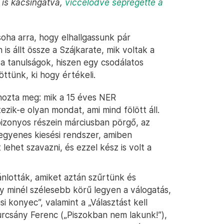
 is kacsingatva,
viccelődve sepregette a
oha arra, hogy elhallgassunk pár
is állt össze a Szájkarate, mik voltak a
 a tanulságok, hiszen egy csodálatos
ttünk, ki hogy értékeli.
 hozta meg: mik a 15 éves NER
ezik-e olyan mondat, ami mind fölött áll.
bizonyos részein márciusban pörgő, az
gyenes kiesési rendszer, amiben
ehet szavazni, és ezzel kész is volt a
jánlották, amiket aztán szűrtünk és
y minél szélesebb körű legyen a válogatás,
si konyec”, valamint a „Választást kell
urcsány Ferenc („Piszokban nem lakunk!”),