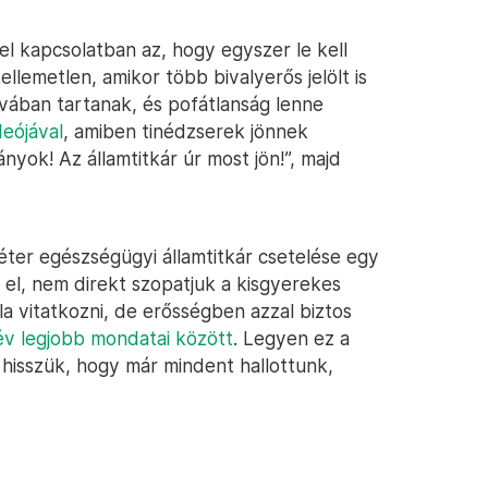
l kapcsolatban az, hogy egyszer le kell
ellemetlen, amikor több bivalyerős jelölt is
avában tartanak, és pofátlanság lenne
eójával
, amiben tinédzserek jönnek
nyok! Az államtitkár úr most jön!”, majd
ter egészségügyi államtitkár csetelése egy
 el, nem direkt szopatjuk a kisgyerekes
la vitatkozni, de erősségben azzal biztos
év legjobb mondatai között
. Legyen ez a
 hisszük, hogy már mindent hallottunk,