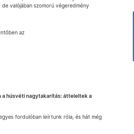
, de valójában szomorú végeredmény
öntőben az
a húsvéti nagytakarítás: átteleltek a
egyes fordulóban leírtunk róla, és hát még