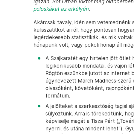
igazán. Sőt Orbán Viktor még októberben
poloskákat az erkélyén
.
Akárcsak tavaly, idén sem vetemednénk s
kulisszatitkot arról, hogy pontosan hogyan 
legérdekesebb statisztikák, és mik voltak
hónapunk volt, vagy pokoli hónap áll mögö
A Szájkaratét egy hirtelen jött ötlet
legikonikusabb mondatai, és vajon lét
Rögtön eszünkbe jutott az internet 
úgynevezett March Madness-szerű e
olvasóként, követőként, rajongóként l
formátum.
A jelölteket a szerkesztőség tagjai a
súlyoztunk. Arra is törekedtünk, hog
képviselje magát a Tisza Párt („Továri
nyerni, és utána mindent lehet”), Gy