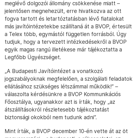
meglévő dolgozói állomány csökkenése miatt –
jelentősen megnehezült, erre hivatkozva az ott
fogva tartott és letartóztatásban lévő fiatalokat
más javítóintézetekbe szállítaná át a BVOP, értesült
a Telex több, egymástól független forrásból. Úgy
tudjuk, hogy a tervezett intézkedésekről a BVOP
egyik magas rangú illetékese már tájékoztatta a
Legfőbb Ügyészséget.
„A Budapesti Javítóintézet a vonatkozó
jogszabályoknak megfelelően, a szolgálati feladatok
ellátásához szükséges létszámmal működik!” –
válaszolta kérdésünkre a BVOP Kommunikációs
Főosztálya, ugyanakkor azt is írták, hogy „az
átszállításokról részletesebb tájékoztatást
biztonsági okokból nem tudunk adni”.
Mint írták, a BVOP december 10-én vette át az öt