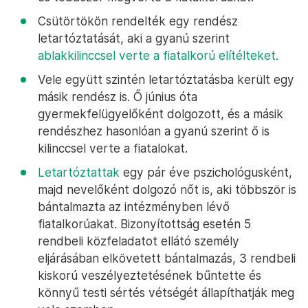
Csütörtökön rendelték egy rendész
letartóztatását, aki a gyanú szerint
ablakkilinccsel verte a fiatalkorú elítélteket.
Vele együtt szintén letartóztatásba került egy
másik rendész is. Ő június óta
gyermekfelügyelőként dolgozott, és a másik
rendészhez hasonlóan a gyanú szerint ő is
kilinccsel verte a fiatalokat.
Letartóztattak
egy pár éve pszichológusként,
majd nevelőként dolgozó nőt is, aki többször is
bántalmazta az intézményben lévő
fiatalkorúakat. Bizonyítottság esetén 5
rendbeli közfeladatot ellátó személy
eljárásában elkövetett bántalmazás, 3 rendbeli
kiskorú veszélyeztetésének bűntette és
könnyű testi sértés vétségét állapíthatják meg