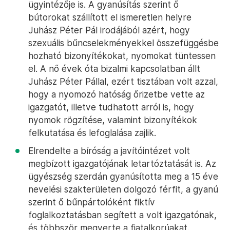
ügyintézője is. A gyanúsítás szerint ő
bútorokat szállított el ismeretlen helyre
Juhász Péter Pál irodájából azért, hogy
szexuális bűncselekményekkel összefüggésbe
hozható bizonyítékokat, nyomokat tüntessen
el. A nő évek óta bizalmi kapcsolatban állt
Juhász Péter Pállal, ezért tisztában volt azzal,
hogy a nyomozó hatóság őrizetbe vette az
igazgatót, illetve tudhatott arról is, hogy
nyomok rögzítése, valamint bizonyítékok
felkutatása és lefoglalása zajlik.
Elrendelte a bíróság a javítóintézet volt
megbízott igazgatójának letartóztatását is. Az
ügyészség szerdán gyanúsította meg a 15 éve
nevelési szakterületen dolgozó férfit, a gyanú
szerint ő bűnpártolóként fiktív
foglalkoztatásban segített a volt igazgatónak,
és többször megverte a fiatalkorúakat.