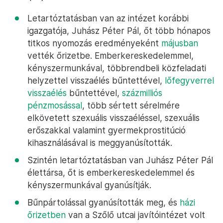
Letartóztatásban van az intézet korábbi
igazgatója, Juhász Péter Pál, őt több hónapos
titkos nyomozás eredményeként
májusban
vették őrizetbe. Emberkereskedelemmel,
kényszermunkával, többrendbeli közfeladati
helyzettel visszaélés bűntettével,
lőfegyverrel
visszaélés
bűntettével,
százmilliós
pénzmosással
, több sértett sérelmére
elkövetett szexuális visszaéléssel, szexuális
erőszakkal valamint gyermekprostitúció
kihasználásával is meggyanúsították.
Szintén letartóztatásban van Juhász Péter Pál
élettársa, őt is emberkereskedelemmel és
kényszermunkával gyanúsítják.
Bűnpártolással gyanúsították meg, és
házi
őrizetben
van a Szőlő utcai javítóintézet volt