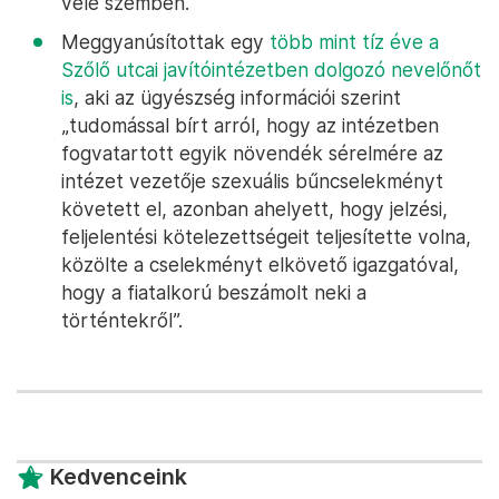
vele szemben.
Meggyanúsítottak egy
több mint tíz éve a
Szőlő utcai javítóintézetben dolgozó nevelőnőt
is
, aki az ügyészség információi szerint
„tudomással bírt arról, hogy az intézetben
fogvatartott egyik növendék sérelmére az
intézet vezetője szexuális bűncselekményt
követett el, azonban ahelyett, hogy jelzési,
feljelentési kötelezettségeit teljesítette volna,
közölte a cselekményt elkövető igazgatóval,
hogy a fiatalkorú beszámolt neki a
történtekről”.
Kedvenceink