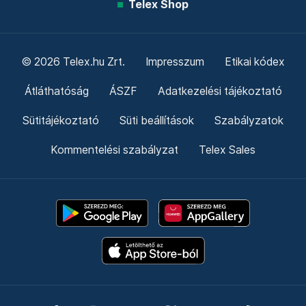
Telex Shop
© 2026 Telex.hu Zrt.
Impresszum
Etikai kódex
Átláthatóság
ÁSZF
Adatkezelési tájékoztató
Sütitájékoztató
Süti beállítások
Szabályzatok
Kommentelési szabályzat
Telex Sales