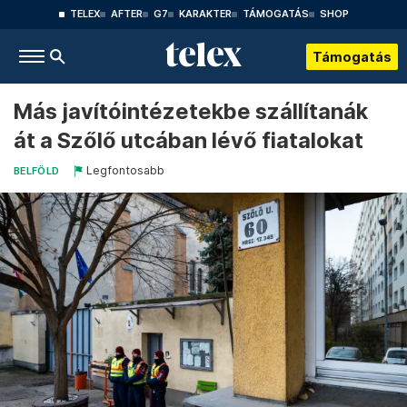
TELEX
AFTER
G7
KARAKTER
TÁMOGATÁS
SHOP
Támogatás
Más javítóintézetekbe szállítanák
át a Szőlő utcában lévő fiatalokat
Legfontosabb
BELFÖLD