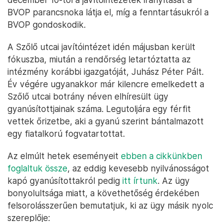
BVOP parancsnoka látja el, míg a fenntartásukról a
BVOP gondoskodik.
A Szőlő utcai javítóintézet idén májusban került
fókuszba, miután a rendőrség letartóztatta az
intézmény korábbi igazgatóját, Juhász Péter Pált.
Év végére ugyanakkor már kilencre emelkedett a
Szőlő utcai botrány néven elhíresült ügy
gyanúsítottjainak száma. Legutoljára egy férfit
vettek őrizetbe, aki a gyanú szerint bántalmazott
egy fiatalkorú fogvatartottat.
Az elmúlt hetek eseményeit
ebben a cikkünkben
foglaltuk össze
, az eddig kevesebb nyilvánosságot
kapó gyanúsítottakról pedig
itt írtunk
. Az ügy
bonyolultsága miatt, a követhetőség érdekében
felsorolásszerűen bemutatjuk, ki az ügy másik nyolc
szereplője: