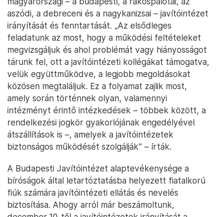
magyarországi – a budapesti, a rákospalotai, az
aszódi, a debreceni és a nagykanizsai – javítóintézet
irányítását és fenntartását. „Az elsődleges
feladatunk az most, hogy a működési feltételeket
megvizsgáljuk és ahol problémát vagy hiányosságot
tárunk fel, ott a javítóintézeti kollégákat támogatva,
velük együttműködve, a legjobb megoldásokat
közösen megtaláljuk. Ez a folyamat zajlik most,
amely során történnek olyan, valamennyi
intézményt érintő intézkedések – többek között, a
rendelkezési jogkör gyakorlójának engedélyével
átszállítások is –, amelyek a javítóintézetek
biztonságos működését szolgálják” – írták.
A Budapesti Javítóintézet alaptevékenysége a
bíróságok által letartóztatásba helyezett fiatalkorú
fiúk számára javítóintézeti ellátás és nevelés
biztosítása. Ahogy arról már beszámoltunk,
december 10-től a javítóintézetek irányítását a