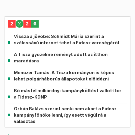
Vissza a jövőbe: Schmidt Mária szerint a
szélessávú internet tehet a Fidesz vereségéről
A Tisza győzelme reményt adott az itthon
maradásra
Menczer Tamás: A Tisza kormányon is képes
lehet polgárháborús állapotokat előidézni
Bő másfél milliárdnyi kampányköltést vallott be
a Fidesz–KDNP
Orbán Balázs szerint senki nem akart a Fidesz
kampányfőnöke lenni, így esett végül rá a
választás