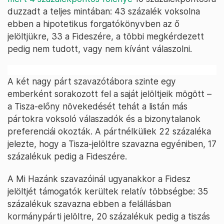
duzzadt a teljes mintában: 43 százalék voksolna
ebben a hipotetikus forgatókönyvben az ő
jelöltjükre, 33 a Fideszére, a többi megkérdezett
pedig nem tudott, vagy nem kívánt válaszolni.
A két nagy párt szavazótábora szinte egy
emberként sorakozott fel a saját jelöltjeik mögött –
a Tisza-előny növekedését tehát a listán más
pártokra voksoló válaszadók és a bizonytalanok
preferenciái okozták. A pártnélküliek 22 százaléka
jelezte, hogy a Tisza-jelöltre szavazna egyéniben, 17
százalékuk pedig a Fideszére.
A Mi Hazánk szavazóinál ugyanakkor a Fidesz
jelöltjét támogatók kerültek relatív többségbe: 35
százalékuk szavazna ebben a felállásban
kormánypárti jelöltre, 20 százalékuk pedig a tiszás