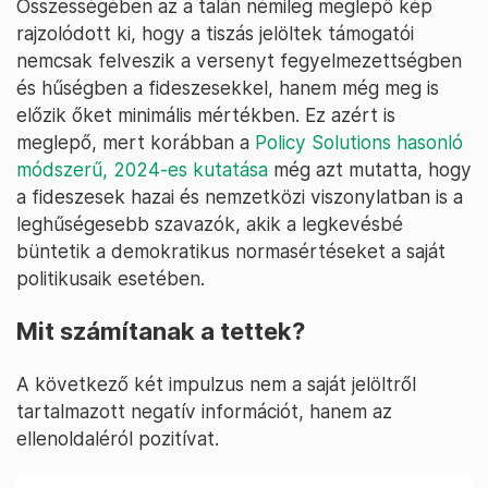
Összességében az a talán némileg meglepő kép
rajzolódott ki, hogy a tiszás jelöltek támogatói
nemcsak felveszik a versenyt fegyelmezettségben
és hűségben a fideszesekkel, hanem még meg is
előzik őket minimális mértékben. Ez azért is
meglepő, mert korábban a
Policy Solutions hasonló
módszerű, 2024-es kutatása
még azt mutatta, hogy
a fideszesek hazai és nemzetközi viszonylatban is a
leghűségesebb szavazók, akik a legkevésbé
büntetik a demokratikus normasértéseket a saját
politikusaik esetében.
Mit számítanak a tettek?
A következő két impulzus nem a saját jelöltről
tartalmazott negatív információt, hanem az
ellenoldaléról pozitívat.