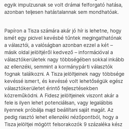
egyik impulzusnak se volt drámai felforgató hatása,
azonban teljesen hatástalannak sem mondhatóak.
Papíron a Tisza számára akár jó hír is lehetne, hogy
ismét egy picivel kevésbé tűntek megingathatónak
a választói, a valóságban azonban ezzel a két –
másik oldal jelöltjéről kedvező – információval a
választókerületek nagy többségében sokkal inkább
az ellenzéki, semmint a kormánypárti választók
fognak találkozni. A Tisza jelöltjeinek nagy többsége
kevéssé ismert, és kevéssé volt lehetőségük egész
választókerületet érintő fejlesztésekben
közreműködni. A Fidesz jelöltjeinek viszont akár a
fele is ilyen lehet potenciálisan, vagy legalábbis
ilyennek próbálja majd beállítani saját magát. Az
pedig riasztó lehet ellenzéki nézőpontból, hogy a
Tisza jelöltjei mögött felsorakozók 9 százaléka kész