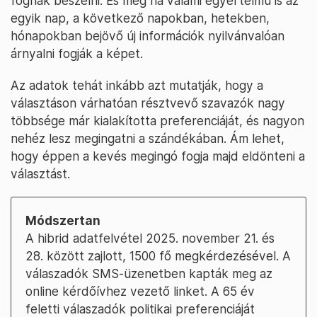
fognak beszélni. És még ha valami egyértelmű is az
egyik nap, a következő napokban, hetekben,
hónapokban bejövő új információk nyilvánvalóan
árnyalni fogják a képet.
Az adatok tehát inkább azt mutatják, hogy a
választáson várhatóan résztvevő szavazók nagy
többsége már kialakította preferenciáját, és nagyon
nehéz lesz megingatni a szándékában. Ám lehet,
hogy éppen a kevés megingó fogja majd eldönteni a
választást.
Módszertan
A hibrid adatfelvétel 2025. november 21. és
28. között zajlott, 1500 fő megkérdezésével. A
válaszadók SMS-üzenetben kapták meg az
online kérdőívhez vezető linket. A 65 év
feletti válaszadók politikai preferenciáját