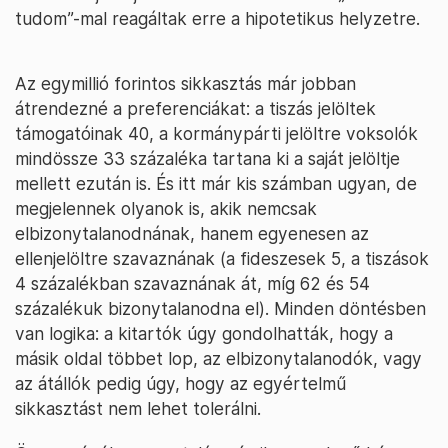
tudom”-mal reagáltak erre a hipotetikus helyzetre.
Az egymillió forintos sikkasztás már jobban
átrendezné a preferenciákat: a tiszás jelöltek
támogatóinak 40, a kormánypárti jelöltre voksolók
mindössze 33 százaléka tartana ki a saját jelöltje
mellett ezután is. És itt már kis számban ugyan, de
megjelennek olyanok is, akik nemcsak
elbizonytalanodnának, hanem egyenesen az
ellenjelöltre szavaznának (a fideszesek 5, a tiszások
4 százalékban szavaznának át, míg 62 és 54
százalékuk bizonytalanodna el). Minden döntésben
van logika: a kitartók úgy gondolhatták, hogy a
másik oldal többet lop, az elbizonytalanodók, vagy
az átállók pedig úgy, hogy az egyértelmű
sikkasztást nem lehet tolerálni.