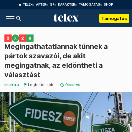
TELEX
AFTER
G7
KARAKTER
TÁMOGATÁS
SHOP
Támogatás
Megingathatatlannak tűnnek a
pártok szavazói, de akit
megingatnak, az eldöntheti a
választást
Legfontosabb
frissítve
BELFÖLD