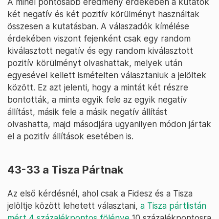
A minél pontosabb eredmény érdekében a kutatók
két negatív és két pozitív körülményt használtak
összesen a kutatásban. A válaszadók kímélése
érdekében viszont fejenként csak egy random
kiválasztott negatív és egy random kiválasztott
pozitív körülményt olvashattak, melyek után
egyesével kellett ismételten választaniuk a jelöltek
között. Ez azt jelenti, hogy a mintát két részre
bontották, a minta egyik fele az egyik negatív
állítást, másik fele a másik negatív állítást
olvashatta, majd másodjára ugyanilyen módon jártak
el a pozitív állítások esetében is.
43-33 a Tisza Pártnak
Az első kérdésnél, ahol csak a Fidesz és a Tisza
jelöltje között lehetett választani,
a Tisza pártlistán
mért 4 százalékpontos fölénye
10 százalékpontosra