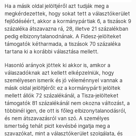
Ha a másik oldal jelöltjéről azt tudják meg a
megkérdezettek, hogy sokat tett a választókerület
fejlődéséért, akkor a kormánypártiak 6, a tiszások 9
százaléka átszavazna rá, 28, illetve 21 százalékban
pedig elbizonytalanodnának. A Fidesz-jelölteket
támogatók kétharmada, a tiszások 70 százaléka
tartana ki a korábbi választása mellett.
Hasonló arányok jöttek ki akkor is, amikor a
válaszadóknak azt kellett elképzelniük, hogy
személyesen ismerik és jó véleménnyel vannak a
másik oldal jelöltjéről: ez a kormánypárti jelöltek
mellett állók 72 százalékánál, a Tisza-jelölteket
támogatók 81 százalékánál nem okozna változást, a
többinél igen, de ott is főleg elbizonytalanodásról,
és nem átszavazásról van szó. A személyes
ismertség tehát picit kevésbé ingatja meg a
szavazókat, mint a választókerület szolgálata, és