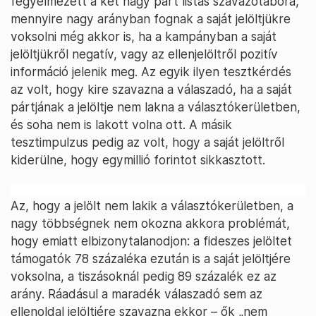
fegyelmezett a két nagy párt listás szavazótábora,
mennyire nagy arányban fognak a saját jelöltjükre
voksolni még akkor is, ha a kampányban a saját
jelöltjükről negatív, vagy az ellenjelöltről pozitív
információ jelenik meg. Az egyik ilyen tesztkérdés
az volt, hogy kire szavazna a válaszadó, ha a saját
pártjának a jelöltje nem lakna a választókerületben,
és soha nem is lakott volna ott. A másik
tesztimpulzus pedig az volt, hogy a saját jelöltről
kiderülne, hogy egymillió forintot sikkasztott.
Az, hogy a jelölt nem lakik a választókerületben, a
nagy többségnek nem okozna akkora problémát,
hogy emiatt elbizonytalanodjon: a fideszes jelöltet
támogatók 78 százaléka ezután is a saját jelöltjére
voksolna, a tiszásoknál pedig 89 százalék ez az
arány. Ráadásul a maradék válaszadó sem az
ellenoldal jelöltjére szavazna ekkor – ők „nem