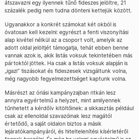
átszavazni egy ilyennek tűnő fideszes jelöltre, 21
százalék pedig nem tudna dönteni kettejük között.
Ugyanakkor a konkrét számokat két okból is
óvatosan kell kezelni: egyrészt a fenti viszonyítási
alap kivétel nélkül az a csoport volt, amelyik az
adott oldal jelöltjét támogatja, tehát ebben benne
vannak azok is, akik listás voksuk tekintetében más
pártoktól jöttek. Ha csak a listás voksuk alapján is
„igazi” tiszásokat és fideszesek vizsgáltunk volna,
még nagyobb fegyelmezettséget kaptunk volna.
Másrészt az óriási kampányzajban ritkán lesz
annyira egyértelmű a helyzet, mint amilyennek
tűnhetett a kérdőív kitöltőinek: a sikkasztás például
csak az ellenoldal szavazóinak lesz magától
értetődő, a saját oldalon biztos a másik
lejáratókampányáról, és hiteltelenítési kísérletéről