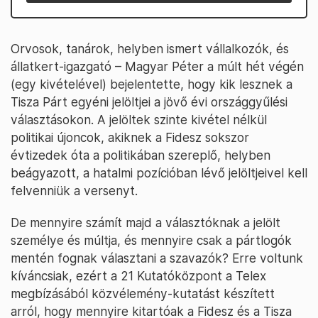
Orvosok, tanárok, helyben ismert vállalkozók, és
állatkert-igazgató – Magyar Péter a múlt hét végén
(egy kivételével) bejelentette, hogy kik lesznek a
Tisza Párt egyéni jelöltjei a jövő évi országgyűlési
választásokon. A jelöltek szinte kivétel nélkül
politikai újoncok, akiknek a Fidesz sokszor
évtizedek óta a politikában szereplő, helyben
beágyazott, a hatalmi pozícióban lévő jelöltjeivel kell
felvenniük a versenyt.
De mennyire számít majd a választóknak a jelölt
személye és múltja, és mennyire csak a pártlogók
mentén fognak választani a szavazók? Erre voltunk
kíváncsiak, ezért a 21 Kutatóközpont a Telex
megbízásából közvélemény-kutatást készített
arról, hogy mennyire kitartóak a Fidesz és a Tisza