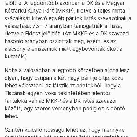
jelöltre. A legdöntőbb azonban a DK és a Magyar
Kétfarkú Kutya Párt (MKKP), illetve a teljes minta 1
százalékát kitevő egyéb pártok listás szavazóinak a
választása: 73 – 7 arányban támogatnák a Tisza,
illetve a Fidesz jelöltjét. (Az MKKP és a DK szavazói
hasonló arányban oszlottak meg, ezért, és az
alacsony elemszámuk miatt egybevonták őket a
kutatók.)
Noha a valóságban a legtöbb körzetben aligha lesz
olyan, hogy csupán a két nagy párt jelöltjei közül
lehet választani, az látszik az adatokból, hogy a
Tiszának egyéni voks tekintetében jelentős
tartaléka van az MKKP és a DK listás szavazói
között, egy szoros versenyben pedig ez is döntő
lehet.
Szintén kulcsfontosságú lehet az, hogy mennyire