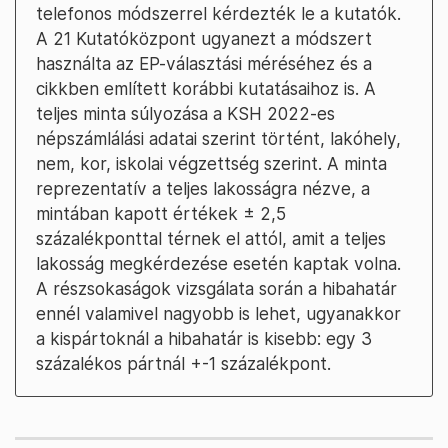
telefonos módszerrel kérdezték le a kutatók.
A 21 Kutatóközpont ugyanezt a módszert
használta az EP-választási méréséhez és a
cikkben említett korábbi kutatásaihoz is. A
teljes minta súlyozása a KSH 2022-es
népszámlálási adatai szerint történt, lakóhely,
nem, kor, iskolai végzettség szerint. A minta
reprezentatív a teljes lakosságra nézve, a
mintában kapott értékek ± 2,5
százalékponttal térnek el attól, amit a teljes
lakosság megkérdezése esetén kaptak volna.
A részsokaságok vizsgálata során a hibahatár
ennél valamivel nagyobb is lehet, ugyanakkor
a kispártoknál a hibahatár is kisebb: egy 3
százalékos pártnál +-1 százalékpont.