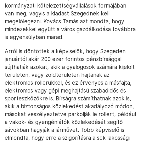
kormányzati kötelezettségvállalások formájában
van meg, vagyis a kiadást Szegednek kell
megelőlegezni. Kovács Tamás azt mondta, hogy
mindezekkel együtt a város gazdálkodása továbbra
is egyensúlyban marad.
Arról is döntöttek a képviselők, hogy Szegeden
januártól akár 200 ezer forintos pénzbírsággal
sújthatják azokat, akik a gyalogosok számára kijelölt
területen, vagy zöldterületen hajtanak az
elektromos rollerükkel, és ez érvényes a másfajta,
elektromos vagy gépi meghajtású szabadidős és
sporteszközökre is. Bírságra számíthatnak azok is,
akik a biztonságos közlekedést akadályozó módon,
másokat veszélyeztetve parkolják le rollert, például
a vakok- és gyengénlátók közlekedését segítő
sávokban hagyják a járművet. Több képviselő is
elmondta, hogy erre a szigorításra a sok lakossági