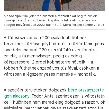
A szociálpolitikai jelentés elismeri a rászorulókat segítő civilek
munkáját – az Ételt az Életért Alapítvány téli élelmiszerosztása
Szeged belvárosában 2023-ban – Fotó: Móra Ferenc Sándor / Telex
A fűtési szezonban 200 családdal többnek
terveznek tűzifasegélyt adni, és a tűzifa-támogatás
jövedelemhatárát 220 ezerről 240 ezer forintra
emelik, a fa mennyiségét pedig az eddigi
kétszeresére, 2 erdei köbméterre növelik. Ha
többen fűthetnek szabályos tűzifával, csökken a
városban a légszennyezés mértéke – mondták.
A szociális területeken dolgozók
bére országszerte
igen alacsony
. Fodor Antal szerint ezen is változtatni
kell, különben nem marad elég dolgozó a rászorulók
ellátására, mert vannak olyan szakképzett szociális