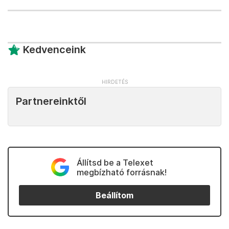
Kedvenceink
Partnereinktől
Állítsd be a Telexet
megbízható forrásnak!
Beállítom