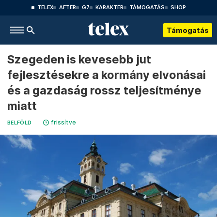
TELEX
AFTER
G7
KARAKTER
TÁMOGATÁS
SHOP
Támogatás
Szegeden is kevesebb jut
fejlesztésekre a kormány elvonásai
és a gazdaság rossz teljesítménye
miatt
frissítve
BELFÖLD