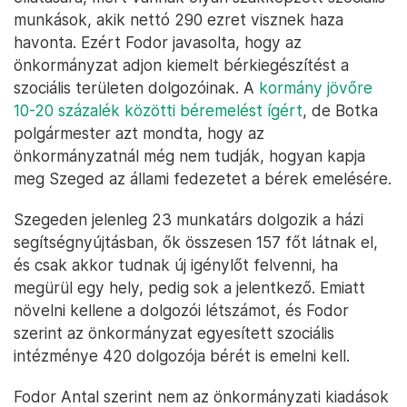
munkások, akik nettó 290 ezret visznek haza
havonta. Ezért Fodor javasolta, hogy az
önkormányzat adjon kiemelt bérkiegészítést a
szociális területen dolgozóinak. A
kormány jövőre
10-20 százalék közötti béremelést ígért
, de Botka
polgármester azt mondta, hogy az
önkormányzatnál még nem tudják, hogyan kapja
meg Szeged az állami fedezetet a bérek emelésére.
Szegeden jelenleg 23 munkatárs dolgozik a házi
segítségnyújtásban, ők összesen 157 főt látnak el,
és csak akkor tudnak új igénylőt felvenni, ha
megürül egy hely, pedig sok a jelentkező. Emiatt
növelni kellene a dolgozói létszámot, és Fodor
szerint az önkormányzat egyesített szociális
intézménye 420 dolgozója bérét is emelni kell.
Fodor Antal szerint nem az önkormányzati kiadások