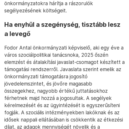
önkormányzatokra hárítja a rászorulók
segélyezésének költségeit.
Ha enyhül a szegénység, tisztább lesz
a levegő
Fodor Antal önkormányzati képviselő, aki egy éve a
város szociálpolitikai tanácsnoka, 2025 őszén
elemzést és átalakítási javaslat-csomagot készített a
támogatási rendszerről. Javaslata szerint emelik az
önkormányzati támogatásra jogosító
jövedelemszintet, és jövőre magasabb
összegekhez, nagyobb értékű juttatásokhoz
férhetnek majd hozzá a jogosultak. A segélyek
kérelmezését és az ügyintézését is egyszerűsíteni
fogják. A szociális intézményekben lakóknak és az
idősek nappali ellátásában is csökkentik az étkezési
díjat, az adagok mennyiségét növelik és a