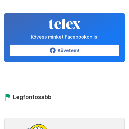
Kövess minket Facebookon is!
Követem!
Legfontosabb