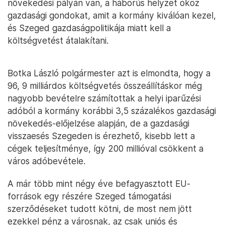
növekedési pályán van, a háborús helyzet okoz
gazdasági gondokat, amit a kormány kiválóan kezel,
és Szeged gazdaságpolitikája miatt kell a
költségvetést átalakítani.
Botka László polgármester azt is elmondta, hogy a
96, 9 milliárdos költségvetés összeállításkor még
nagyobb bevételre számítottak a helyi iparűzési
adóból a kormány korábbi 3,5 százalékos gazdasági
növekedés-előjelzése alapján, de a gazdasági
visszaesés Szegeden is érezhető, kisebb lett a
cégek teljesítménye, így 200 millióval csökkent a
város adóbevétele.
A már több mint négy éve befagyasztott EU-
források egy részére Szeged támogatási
szerződéseket tudott kötni, de most nem jött
ezekkel pénz a városnak, az csak uniós és