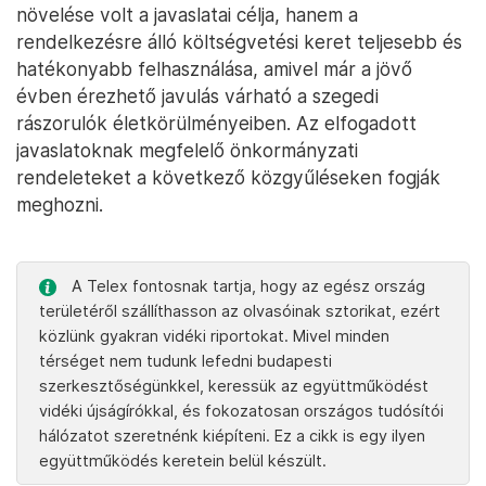
növelése volt a javaslatai célja, hanem a
rendelkezésre álló költségvetési keret teljesebb és
hatékonyabb felhasználása, amivel már a jövő
évben érezhető javulás várható a szegedi
rászorulók életkörülményeiben. Az elfogadott
javaslatoknak megfelelő önkormányzati
rendeleteket a következő közgyűléseken fogják
meghozni.
A Telex fontosnak tartja, hogy az egész ország
területéről szállíthasson az olvasóinak sztorikat, ezért
közlünk gyakran vidéki riportokat. Mivel minden
térséget nem tudunk lefedni budapesti
szerkesztőségünkkel, keressük az együttműködést
vidéki újságírókkal, és fokozatosan országos tudósítói
hálózatot szeretnénk kiépíteni. Ez a cikk is egy ilyen
együttműködés keretein belül készült.