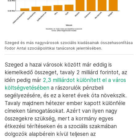
Szeged és más nagyvárosok szociális kiadásainak összehasonlítása
Fodor Antal szociálpolitikai tanácsnok jelentésében.
Szeged a hazai városok között már eddig is
kiemelkedő összeget, tavaly 2 milliárd forintot, az
idén pedig már
2,3 milliárdot különített el a város
költségvetésében
a rászorulók pénzbeli
segélyezésére, és ez a keret évek óta növekszik.
Tavaly majdnem hétezer ember kapott különféle
címeken támogatásokat. Azért van ilyen nagy
összegekre szükség, mert a kormány egyes
étkezési térítéseken és a szociális szakmában
dolgozók alapbérein kívül teljesen az