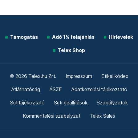
Támogatás
Adó 1% felajánlás
Hírlevelek
Telex Shop
© 2026 Telex.hu Zrt.
Impresszum
Etikai kódex
Átláthatóság
ÁSZF
Adatkezelési tájékoztató
Sütitájékoztató
Süti beállítások
Szabályzatok
Kommentelési szabályzat
Telex Sales