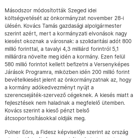
Másodszor módosították Szeged idei
költségvetését az önkormányzat november 28-i
ülésén. Kovács Tamás gazdasági alpolgármester
szerint azért, mert a kormányzati elvonások nagy
kiesést okoznak a városnak: a szolidaritási adót 800
millió forinttal, a tavalyi 4,3 milliárd forintról 5,1
milliárdra növelte meg idén a kormány. Ezen felül
580 millió forintot kellett befizetni a Versenyképes
Járások Programra, miközben idén 200 millió forint
bevételkiesést jelent az önkormányzatnak az, hogy
a kormány adókedvezményt nyújt a
szerencsejáték-szervező cégeknek. A kiesés miatt a
fejlesztések nem haladnak a megfelelő ütemben.
Kovács szerint a kieső pénzt belső
átcsoportosításokkal oldják meg.
Polner Eörs, a Fidesz képviselője szerint az ország