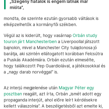
„Szegény fiatalok is engem látnak már
mióta”,
mondta, de szerinte ezután gyorsabb váltások is
elképzelhetők a kormányfői székben.
Végül az is kiderült, hogy vasárnap
Orbán study
touron járt Manchesterben
a Liverpoollal játszott
bajnokin, mivel a Manchester City tulajdonosa jó
barátja, aki szintén ellátogatott korábban Felcsútra
a Puskás Akadémiára. Orbán ezután elmesélte,
hogy találkozott Pep Guardiolával, a játékosokkal és
a „nagy darab norvéggal” is.
Az interjú megjelenése után
Magyar Péter egy
posztban
reagált, azt írta, Orbán „ismét adott egy
propaganda interjút, ahol előre leírt kérdésekre
kellett válaszolnia”. A beszélgetésből azt emelte ki,