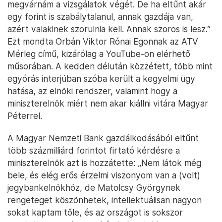
megvárnám a vizsgálatok végét. De ha eltűnt akár
egy forint is szabálytalanul, annak gazdája van,
azért valakinek szorulnia kell. Annak szoros is lesz.”
Ezt mondta Orbán Viktor Rónai Egonnak az ATV
Mérleg című, kizárólag a YouTube-on elérhető
műsorában. A kedden délután közzétett, több mint
egyórás interjúban szóba került a kegyelmi ügy
hatása, az elnöki rendszer, valamint hogy a
miniszterelnök miért nem akar kiállni vitára Magyar
Péterrel.
A Magyar Nemzeti Bank gazdálkodásából eltűnt
több százmilliárd forintot firtató kérdésre a
miniszterelnök azt is hozzátette: „Nem látok még
bele, és elég erős érzelmi viszonyom van a (volt)
jegybankelnökhöz, de Matolcsy Györgynek
rengeteget köszönhetek, intellektuálisan nagyon
sokat kaptam tőle, és az országot is sokszor