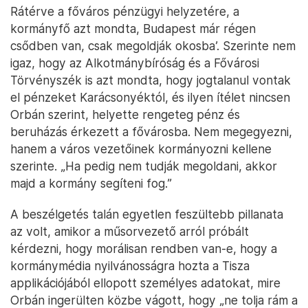
Rátérve a főváros pénzügyi helyzetére, a
kormányfő azt mondta, Budapest már régen
csődben van, csak megoldják okosba’. Szerinte nem
igaz, hogy az Alkotmánybíróság és a Fővárosi
Törvényszék is azt mondta, hogy jogtalanul vontak
el pénzeket Karácsonyéktól, és ilyen ítélet nincsen
Orbán szerint, helyette rengeteg pénz és
beruházás érkezett a fővárosba. Nem megegyezni,
hanem a város vezetőinek kormányozni kellene
szerinte. „Ha pedig nem tudják megoldani, akkor
majd a kormány segíteni fog.”
A beszélgetés talán egyetlen feszültebb pillanata
az volt, amikor a műsorvezető arról próbált
kérdezni, hogy morálisan rendben van-e, hogy a
kormánymédia nyilvánosságra hozta a Tisza
applikációjából ellopott személyes adatokat, mire
Orbán ingerülten közbe vágott, hogy „ne tolja rám a