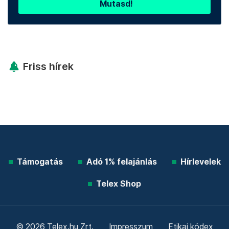
Mutasd!
Friss hírek
Támogatás
Adó 1% felajánlás
Hírlevelek
Telex Shop
© 2026 Telex.hu Zrt.
Impresszum
Etikai kódex