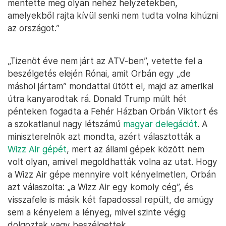
mentette meg olyan nehéz helyzetekben,
amelyekből rajta kívül senki nem tudta volna kihúzni
az országot.”
„Tizenöt éve nem járt az ATV-ben”, vetette fel a
beszélgetés elején Rónai, amit Orbán egy „de
máshol jártam” mondattal ütött el, majd az amerikai
útra kanyarodtak rá. Donald Trump múlt hét
pénteken fogadta a Fehér Házban Orbán Viktort és
a szokatlanul nagy létszámú
magyar delegációt
. A
miniszterelnök azt mondta, azért választották a
Wizz Air gépét
, mert az állami gépek között nem
volt olyan, amivel megoldhatták volna az utat. Hogy
a Wizz Air gépe mennyire volt kényelmetlen, Orbán
azt válaszolta: „a Wizz Air egy komoly cég”, és
visszafele is másik két fapadossal repült, de amúgy
sem a kényelem a lényeg, mivel szinte végig
dolgoztak vagy beszélgettek.