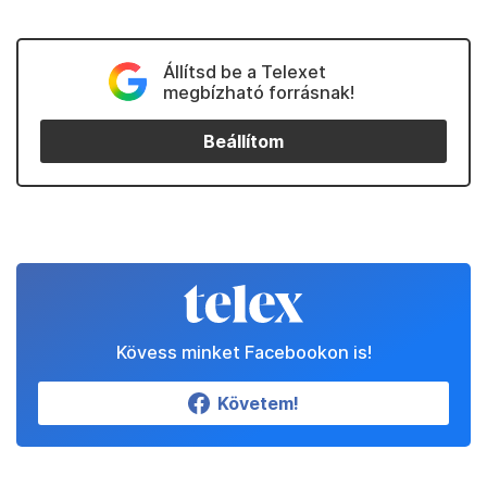
Állítsd be a Telexet
megbízható forrásnak!
Beállítom
Kövess minket Facebookon is!
Követem!