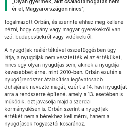
„Olyan gyermek, akit családtámogatás nem
ér el, Magyarországon nincs”,
fogalmazott Orbán, és szerinte ehhez meg kellene
nézni, hogy cigány vagy magyar gyerekekről van
szó, budapestiekről vagy vidékiekről.
A nyugdíjak reálértékével összefüggésben úgy
látja, a nyugdíjak nem vesztették el az értéküket,
nincs egy olyan nyugdíjas sem, akinek a nyugdíja
kevesebbet érne, mint 2010-ben. Orbán ezután a
nyugdíjrendszer átalakítása legóvatosabb
duhajának nevezte magát, ezért a 14. havi nyugdíjat
arra a rendszerre építené, amely a 13. esetében is
működik, ezt javasolja majd a szerdai
kormányülésen is. Orbán szerint a nyugdíjak
értékét nem a bérekhez kell mérni, hanem a
nyugdíjasok fogyasztói kosarához.