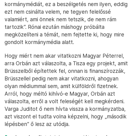
kormánymédiát, ez a beszélgetés nem ilyen, eddig
ezt nem csinálta velem, ne tegyen felelőssé
valamiért, ami önnek nem tetszik, de nem rám
tartozik”. Rónai ezután máshogy próbálta
megközelíteni a témát, nem fejtette ki, hogy mire
gondolt kormánymédia alatt.
Hogy miért nem akar vitatkozni Magyar Péterrel,
arra Orbán azt válaszolta, a Tisza egy projekt, amit
Brüsszelből építettek fel, onnan is finanszírozzák,
Brüsszellel pedig nem akar vitatkozni, ahogyan
olyan médiummal sem, amit külföldről fizetnek.
Arról, hogy méltó kihívó-e Magyar, Orbán azt
válaszolta, erről a volt feleségét kell megkérdeni.
Varga Juditot ő nem hívta vissza a kormányzatba,
azt viszont el tudta volna képzelni, hogy „második
lépésben” ő lesz az utódja.