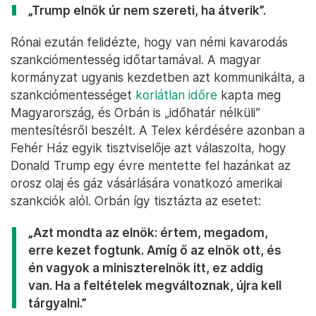
„Trump elnök úr nem szereti, ha átverik”.
Rónai ezután felidézte, hogy van némi kavarodás
szankciómentesség időtartamával. A magyar
kormányzat ugyanis kezdetben azt kommunikálta, a
szankciómentességet
korlátlan időre
kapta meg
Magyarország, és Orbán is „időhatár nélküli”
mentesítésről beszélt. A Telex kérdésére azonban a
Fehér Ház egyik tisztviselője azt válaszolta, hogy
Donald Trump egy évre mentette fel hazánkat az
orosz olaj és gáz vásárlására vonatkozó amerikai
szankciók alól. Orbán így tisztázta az esetet:
„Azt mondta az elnök: értem, megadom,
erre kezet fogtunk. Amíg ő az elnök ott, és
én vagyok a miniszterelnök itt, ez addig
van. Ha a feltételek megváltoznak, újra kell
tárgyalni.”