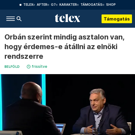
TELEX
AFTER
G7
KARAKTER
TÁMOGATÁS
SHOP
Támogatás
Orbán szerint mindig asztalon van,
hogy érdemes-e átállni az elnöki
rendszerre
frissítve
BELFÖLD