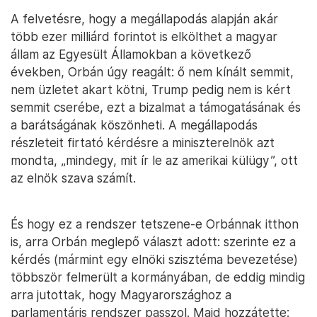
A felvetésre, hogy a megállapodás alapján akár
több ezer milliárd forintot is elkölthet a magyar
állam az Egyesült Államokban a következő
években, Orbán úgy reagált: ő nem kínált semmit,
nem üzletet akart kötni, Trump pedig nem is kért
semmit cserébe, ezt a bizalmat a támogatásának és
a barátságának köszönheti. A megállapodás
részleteit firtató kérdésre a miniszterelnök azt
mondta, „mindegy, mit ír le az amerikai külügy”, ott
az elnök szava számít.
És hogy ez a rendszer tetszene-e Orbánnak itthon
is, arra Orbán meglepő választ adott: szerinte ez a
kérdés (mármint egy elnöki szisztéma bevezetése)
többször felmerült a kormányában, de eddig mindig
arra jutottak, hogy Magyarországhoz a
parlamentáris rendszer passzol. Majd hozzátette: