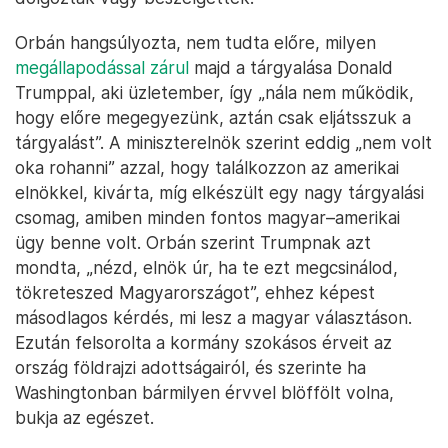
Orbán hangsúlyozta, nem tudta előre, milyen
megállapodással zárul
majd a tárgyalása Donald
Trumppal, aki üzletember, így „nála nem működik,
hogy előre megegyezünk, aztán csak eljátsszuk a
tárgyalást”. A miniszterelnök szerint eddig „nem volt
oka rohanni” azzal, hogy találkozzon az amerikai
elnökkel, kivárta, míg elkészült egy nagy tárgyalási
csomag, amiben minden fontos magyar–amerikai
ügy benne volt. Orbán szerint Trumpnak azt
mondta, „nézd, elnök úr, ha te ezt megcsinálod,
tökreteszed Magyarországot”, ehhez képest
másodlagos kérdés, mi lesz a magyar választáson.
Ezután felsorolta a kormány szokásos érveit az
ország földrajzi adottságairól, és szerinte ha
Washingtonban bármilyen érvvel blöffölt volna,
bukja az egészet.