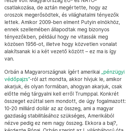
része volt Magyarország EU- és NATO-
csatlakozása, de aztán megértette, hogy az
oroszok megerősödtek, és világhatalmi tényezők
lettek. Amikor 2009-ben elment Putyin elnökhöz,
ennek szellemében állapodtak meg bizonyos
tényezőkben, például hogy ne vitassák meg
közösen 1956-ot, illetve hogy közvetlen vonalat
alakítsanak ki a két vezető között – ez ma is így
van.
Orbán a Magyarországnak ígért amerikai
„pénzügyi
védőpajzs”
-ról azt mondta, akkor hívjuk le, amikor
akarjuk, és olyan formában, ahogyan akarjuk, csak
előtte még tárgyalni kell erről Trumppal. Konkrét
összeget ezúttal sem mondott, de úgy fogalmazott:
10-20 milliárd dollár az az összeg, ami a magyar
gazdaság stabilitásához szükséges, Amerikából
nézve pedig ez nem nagy összeg. Ekkora a baj?,
kérdezte Rónai, Orbán szerint az I. világháború óta