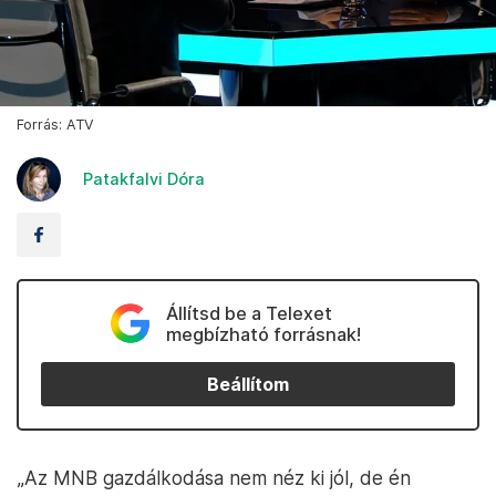
Forrás: ATV
Patakfalvi Dóra
Állítsd be a Telexet
megbízható forrásnak!
Beállítom
„Az MNB gazdálkodása nem néz ki jól, de én