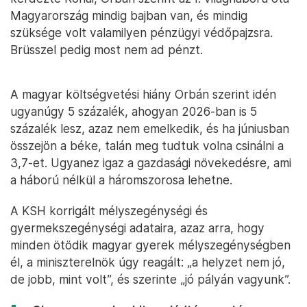
Magyarország mindig bajban van, és mindig
szüksége volt valamilyen pénzügyi védőpajzsra.
Brüsszel pedig most nem ad pénzt.
A magyar költségvetési hiány Orbán szerint idén
ugyanúgy 5 százalék, ahogyan 2026-ban is 5
százalék lesz, azaz nem emelkedik, és ha júniusban
összejön a béke, talán meg tudtuk volna csinálni a
3,7-et. Ugyanez igaz a gazdasági növekedésre, ami
a háború nélkül a háromszorosa lehetne.
A KSH korrigált mélyszegénységi és
gyermekszegénységi adataira, azaz arra, hogy
minden ötödik magyar gyerek mélyszegénységben
él, a miniszterelnök úgy reagált: „a helyzet nem jó,
de jobb, mint volt”, és szerinte „jó pályán vagyunk”.