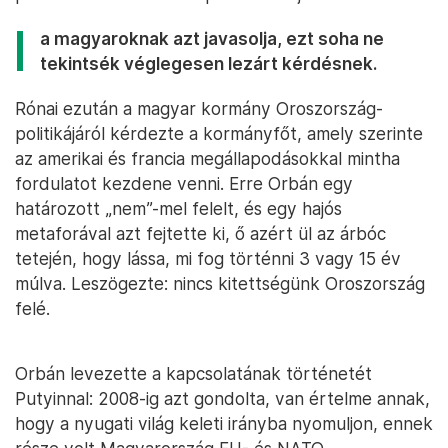
a magyaroknak azt javasolja, ezt soha ne
tekintsék véglegesen lezárt kérdésnek.
Rónai ezután a magyar kormány Oroszország-
politikájáról kérdezte a kormányfőt, amely szerinte
az amerikai és francia megállapodásokkal mintha
fordulatot kezdene venni. Erre Orbán egy
határozott „nem”-mel felelt, és egy hajós
metaforával azt fejtette ki, ő azért ül az árbóc
tetején, hogy lássa, mi fog történni 3 vagy 15 év
múlva. Leszögezte: nincs kitettségünk Oroszország
felé.
Orbán levezette a kapcsolatának történetét
Putyinnal: 2008-ig azt gondolta, van értelme annak,
hogy a nyugati világ keleti irányba nyomuljon, ennek